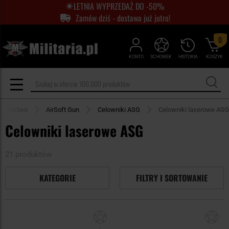
LETNIA WYPRZEDAŻ DO -50%
Zamów dziś - dostawa już jutro!
0
KONTO
SCHOWEK
HISTORIA
KOSZYK
rzelectwo
AirSoft Gun
Celowniki ASG
Celowniki laserowe ASG
Celowniki laserowe ASG
21 produktów
KATEGORIE
FILTRY I SORTOWANIE
Dodaj
Do
do
do