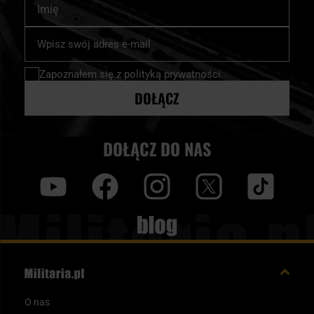
Subskrybuj
nasz
newsletter:
Zapoznałem się z
polityką prywatności
DOŁĄCZ
DOŁĄCZ DO NAS
y
f
i
t
tt
Blog
O nas