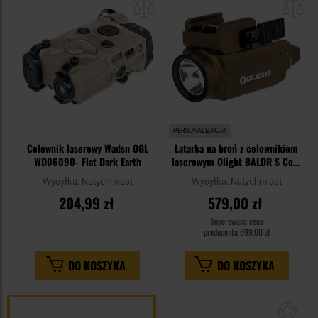
schowka
sc
PERSONALIZACJA
Celownik laserowy Wadsn OGL
Latarka na broń z celownikiem
WD06090- Flat Dark Earth
laserowym Olight BALDR S Cool
White Desert Tan - 800
Wysyłka:
Natychmiast
Wysyłka:
Natychmiast
lumenów, Blue Laser
204,99 zł
579,00 zł
Sugerowana cena
producenta
699,00 zł
DO KOSZYKA
DO KOSZYKA
Dod