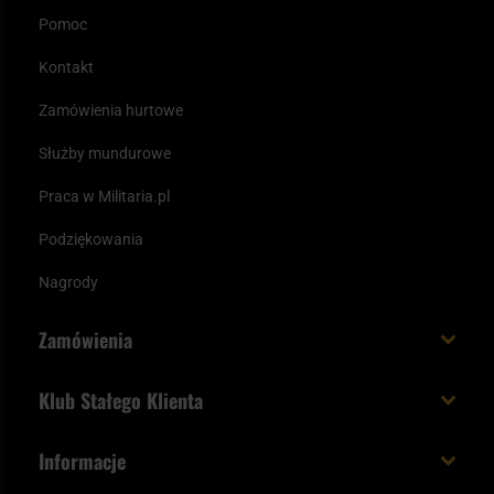
Pomoc
Kontakt
Zamówienia hurtowe
Służby mundurowe
Praca w Militaria.pl
Podziękowania
Nagrody
Zamówienia
Koszt i czas dostawy
Klub Stałego Klienta
Zamów do 23:00 - dostawa jutro!
Co zyskujesz z kontem KSK
Informacje
Paczka w weekend
Jak wykorzystać punkty KSK