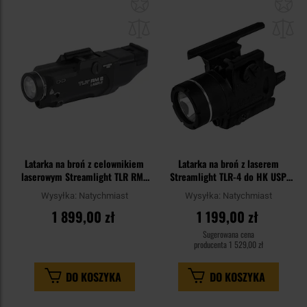
Dodaj
Do
do
do
schowka
sc
Latarka na broń z celownikiem
Latarka na broń z laserem
laserowym Streamlight TLR RM2
Streamlight TLR-4 do HK USP
z włącznikiem naciskowym -
Full Size - 170 lumenów
Wysyłka:
Natychmiast
Wysyłka:
Natychmiast
1000 lumenów
1 899,00 zł
1 199,00 zł
Sugerowana cena
producenta
1 529,00 zł
DO KOSZYKA
DO KOSZYKA