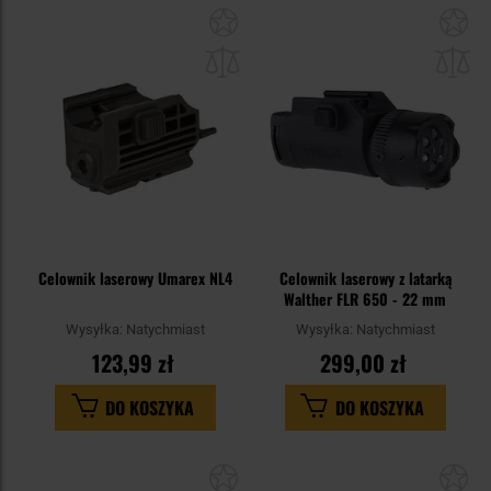
Dodaj
Do
do
do
schowka
sc
Celownik laserowy Umarex NL4
Celownik laserowy z latarką
Walther FLR 650 - 22 mm
Wysyłka:
Natychmiast
Wysyłka:
Natychmiast
123,99 zł
299,00 zł
DO KOSZYKA
DO KOSZYKA
Dodaj
Do