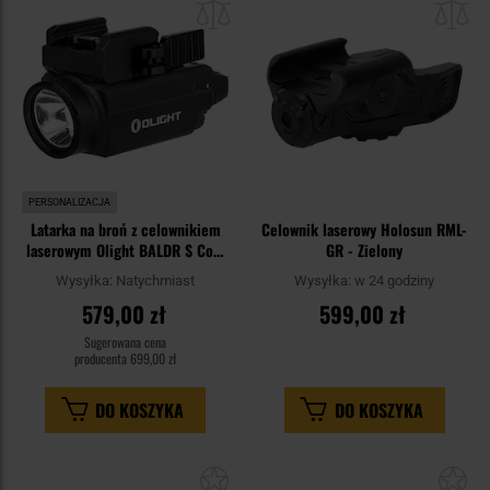
schowka
sc
PERSONALIZACJA
Latarka na broń z celownikiem
Celownik laserowy Holosun RML-
laserowym Olight BALDR S Cool
GR - Zielony
White - 800 lumenów, Blue
Wysyłka:
Natychmiast
Wysyłka:
w 24 godziny
Laser
579,00 zł
599,00 zł
Sugerowana cena
producenta
699,00 zł
DO KOSZYKA
DO KOSZYKA
Dodaj
Do