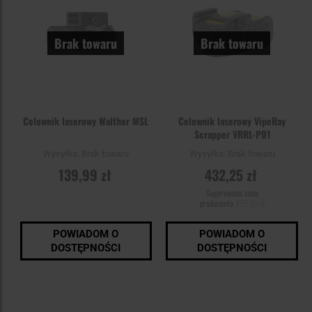
Brak towaru
Brak towaru
Celownik laserowy Walther MSL
Celownik laserowy VipeRay
Scrapper VRRL-P01
Wysyłka:
Brak towaru
Wysyłka:
Brak towaru
139,99 zł
432,25 zł
Sugerowana cena
producenta
455,00 zł
POWIADOM O
POWIADOM O
DOSTĘPNOŚCI
DOSTĘPNOŚCI