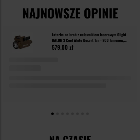
NAJNOWSZE OPINIE
Latarka na broń z celownikiem laserowym Olight
BALDR S Cool White Desert Tan - 800 lumenów,
Blue Laser
579,00 zł
NA CZASIE