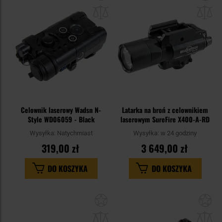
do
do
schowka
sc
Celownik laserowy Wadsn N-
Latarka na broń z celownikiem
Style WD06059 - Black
laserowym SureFire X400-A-RD
Wysyłka:
Natychmiast
Wysyłka:
w 24 godziny
319,00 zł
3 649,00 zł
DO KOSZYKA
DO KOSZYKA
Dodaj
Do
do
do
schowka
sc