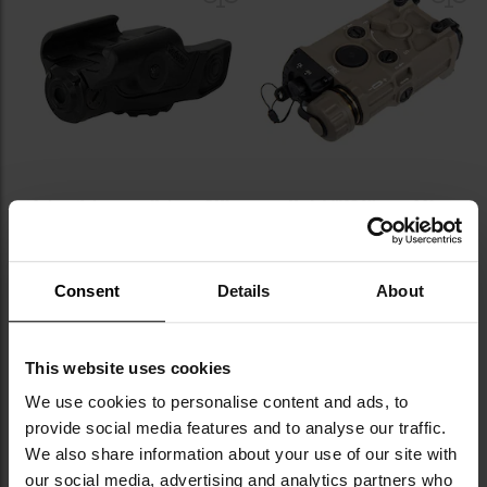
Celownik laserowy Holosun RML-
Moduł WADSN typu OGL
RD - Czerwony
WD06087 - Flat Dark Earth
Wysyłka:
w 24 godziny
Wysyłka:
Natychmiast
549,00 zł
279,00 zł
Consent
Details
About
DO KOSZYKA
DO KOSZYKA
This website uses cookies
Dodaj
Do
We use cookies to personalise content and ads, to
do
do
provide social media features and to analyse our traffic.
schowka
sc
We also share information about your use of our site with
our social media, advertising and analytics partners who