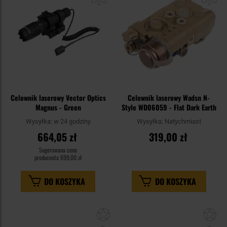
schowka
sc
Celownik laserowy Vector Optics
Celownik laserowy Wadsn N-
Magnus - Green
Style WD06059 - Flat Dark Earth
Wysyłka:
w 24 godziny
Wysyłka:
Natychmiast
664,05 zł
319,00 zł
Sugerowana cena
producenta
699,00 zł
DO KOSZYKA
DO KOSZYKA
Dodaj
Do
do
do