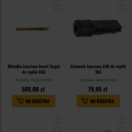
do
do
schowka
sc
Wkładka laserowa Smart Target
Celownik laserowy ASG do replik
do replik ASG
TAC
Wysyłka:
Natychmiast
Wysyłka:
Natychmiast
589,00 zł
79,95 zł
DO KOSZYKA
DO KOSZYKA
Dodaj
Do
do
do