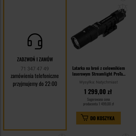
do
sc
ZADZWOŃ I ZAMÓW
Latarka na broń z celownikiem
71 347 47 49
laserowym Streamlight ProTac
zamówienia telefoniczne
Rail Mount HL-X - 1000 lumenów
przyjmujemy do 22:00
Wysyłka:
Natychmiast
1 299,00 zł
Sugerowana cena
producenta
1 499,00 zł
DO KOSZYKA