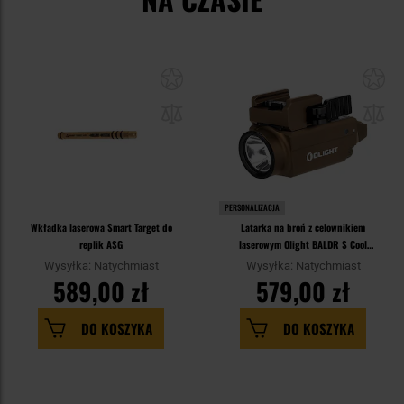
PERSONALIZACJA
Wkładka laserowa Smart Target do
Latarka na broń z celownikiem
replik ASG
laserowym Olight BALDR S Cool
White Desert Tan - 800 lumenów,
Wysyłka: Natychmiast
Wysyłka: Natychmiast
Blue Laser
589,00 zł
579,00 zł
DO KOSZYKA
DO KOSZYKA