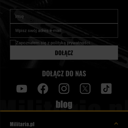
Imię
Subskrybuj
nasz
newsletter:
Zapoznałem się z
polityką prywatności
DOŁĄCZ
DOŁĄCZ DO NAS
y
f
i
t
tt
Blog