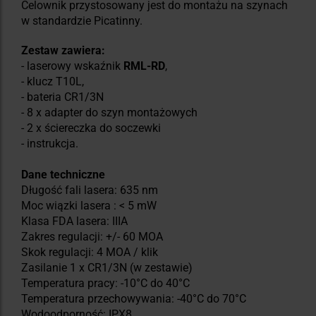
Celownik przystosowany jest do montażu na szynach
w standardzie Picatinny.
Zestaw zawiera:
- laserowy wskaźnik
RML-RD
,
- klucz T10L,
- bateria CR1/3N
- 8 x adapter do szyn montażowych
- 2 x ściereczka do soczewki
- instrukcja.
Dane techniczne
Długość fali lasera: 635 nm
Moc wiązki lasera : < 5 mW
Klasa FDA lasera: IIIA
Zakres regulacji: +/- 60 MOA
Skok regulacji: 4 MOA / klik
Zasilanie 1 x CR1/3N (w zestawie)
Temperatura pracy: -10°C do 40°C
Temperatura przechowywania: -40°C do 70°C
Wodoodporność: IPX8