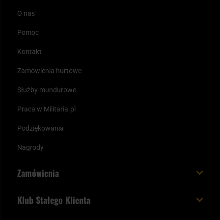
O nas
Pomoc
Kontakt
Zamówienia hurtowe
Służby mundurowe
Praca w Militaria.pl
Podziękowania
Nagrody
Zamówienia
Koszt i czas dostawy
Klub Stałego Klienta
Zamów do 23:00 - dostawa jutro!