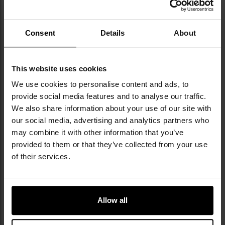
do Huanic Corporation - jednego z największych
światowych producentów technologii
laserowych dla przemysłu, elektroniki i
Consent
Details
About
medycyny. Pierwsze celowniki pojawiły się w
2013 roku, a dzięki innowacjom takim jak Solar
Failsafe (utrzymywanie działania dzięki światłu
This website uses cookies
otoczenia, gdy bateria zawiedzie), Shake Awake
(automatyczne wybudzanie się przy ruchu) i
We use cookies to personalise content and ads, to
fenomenalnej żywotności baterii do 100 000
provide social media features and to analyse our traffic.
godzin, szybko zdobyły uznanie wśród służb
We also share information about your use of our site with
specjalnych, policji i sportowców. Holosun
our social media, advertising and analytics partners who
oferuje kolimatory otwarte i zamknięte,
may combine it with other information that you’ve
powiększalniki oraz lasery - wszystkie znane z
provided to them or that they’ve collected from your use
nowoczesnych technologii i świetnego
of their services.
wykonania. Dodatkowo niektóre
zaawansowane wersje powstają w obudowach
z titanium serii Elite, zwiększających trwałość i
odporność na warunki atmosferyczne.
Allow all
DANE TECHNICZNE