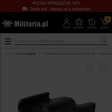
LETNIA WYPRZEDAŻ DO -50%
Zamów dziś - dostawa już w poniedziałek
0
KONTO
SCHOWEK
HISTORIA
KOSZYK
 laserowe do broni palnej
Celownik laserowy Holosun RML-RD - Czerwony