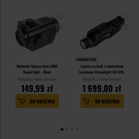
KOŃCÓWKA SERII
Kolimator Specna Arms CORE
Latarka na broń z celownikiem
Rapid Sight - Black
laserowym Streamlight TLR RM2
- 1000 lumenów
Wysyłka: Natychmiast
Wysyłka: Natychmiast
149,99 zł
1 699,00 zł
DO KOSZYKA
DO KOSZYKA