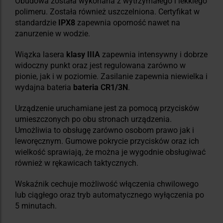
Obudowa została wykonana z wytrzymałego i lekkiego
polimeru. Została również uszczelniona. Certyfikat w
standardzie
IPX8
zapewnia oporność nawet na
zanurzenie w wodzie.
Wiązka lasera
klasy IIIA
zapewnia intensywny i dobrze
widoczny punkt oraz jest regulowana zarówno w
pionie, jak i w poziomie. Zasilanie zapewnia niewielka i
wydajna bateria
bateria CR1/3N
.
Urządzenie uruchamiane jest za pomocą przycisków
umieszczonych po obu stronach urządzenia.
Umożliwia to obsługę zarówno osobom prawo jak i
leworęcznym. Gumowe pokrycie przycisków oraz ich
wielkość sprawiają, że można je wygodnie obsługiwać
również w rękawicach taktycznych.
Wskaźnik cechuje możliwość włączenia chwilowego
lub ciągłego oraz tryb automatycznego wyłączenia po
5 minutach.