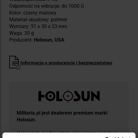
Odporność na wibracje: do 1000 G
Kolor: czarny matowy
Materiał obudowy: polimer
Wymiary: 51 x 30 x 23 mm
Waga: 30 g
Producent:
Holosun, USA
Informacja o producencie i bezpieczeństwo
Militaria.pl jest dealerem premium marki
Holosun.
Holosun to marka optyki celowniczej, należąca