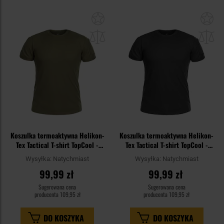
Dodaj
Do
do
do
schowka
sc
Koszulka termoaktywna Helikon-
Koszulka termoaktywna Helikon-
Tex Tactical T-shirt TopCool -
Tex Tactical T-shirt TopCool -
Olive Green
Black
Wysyłka:
Natychmiast
Wysyłka:
Natychmiast
99,99 zł
99,99 zł
Sugerowana cena
Sugerowana cena
producenta
109,95 zł
producenta
109,95 zł
DO KOSZYKA
DO KOSZYKA