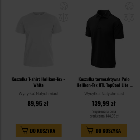
Dodaj
Do
do
do
schowka
sc
Koszulka T-shirt Helikon-Tex -
Koszulka termoaktywna Polo
White
Helikon-Tex UTL TopCool Lite -
Black
Wysyłka:
Natychmiast
Wysyłka:
Natychmiast
89,95 zł
139,99 zł
Sugerowana cena
producenta
144,95 zł
DO KOSZYKA
DO KOSZYKA