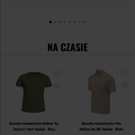
NA CZASIE
Koszulka termoaktywna Helikon-Tex
Koszulka termoaktywna Polo
Tactical T-shirt TopCool - Olive
Helikon-Tex UTL TopCool - Khaki
Green