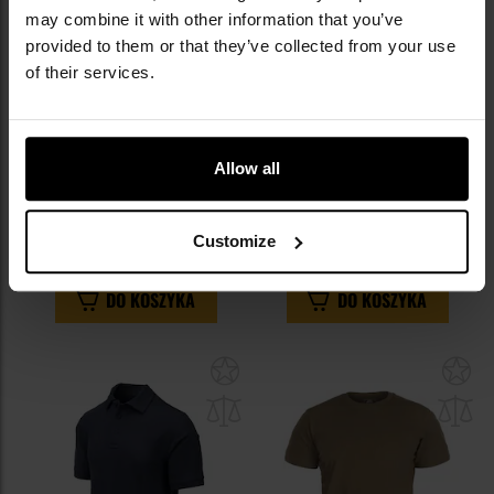
may combine it with other information that you’ve
provided to them or that they’ve collected from your use
of their services.
Koszulka T-shirt Helikon-Tex -
Koszulka T-Shirt Helikon-Tex
Allow all
Shadow Grey
Logo - Black
Wysyłka:
Natychmiast
Wysyłka:
Natychmiast
Customize
89,95 zł
109,95 zł
DO KOSZYKA
DO KOSZYKA
Dodaj
Do
do
do
schowka
sc