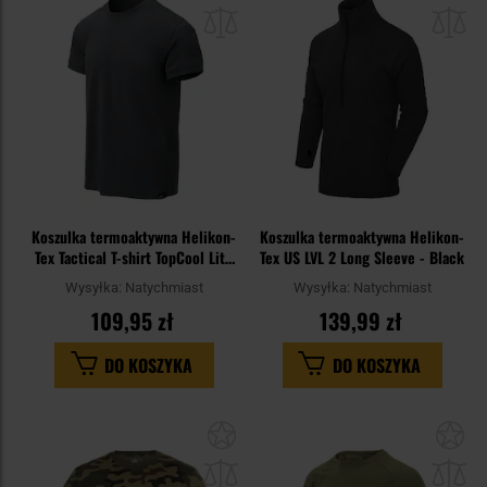
do
do
schowka
sc
Koszulka termoaktywna Helikon-
Koszulka termoaktywna Helikon-
Tex Tactical T-shirt TopCool Lite
Tex US LVL 2 Long Sleeve - Black
- Shadow Grey
Wysyłka:
Natychmiast
Wysyłka:
Natychmiast
109,95 zł
139,99 zł
DO KOSZYKA
DO KOSZYKA
Dodaj
Do
do
do
schowka
sc