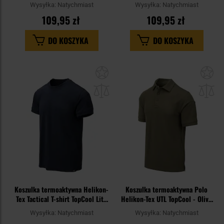
Black
Wysyłka:
Natychmiast
Wysyłka:
Natychmiast
109,95 zł
109,95 zł
DO KOSZYKA
DO KOSZYKA
Dodaj
Do
do
do
schowka
sc
Koszulka termoaktywna Helikon-
Koszulka termoaktywna Polo
Tex Tactical T-shirt TopCool Lite
Helikon-Tex UTL TopCool - Olive
- Navy Blue
Green
Wysyłka:
Natychmiast
Wysyłka:
Natychmiast