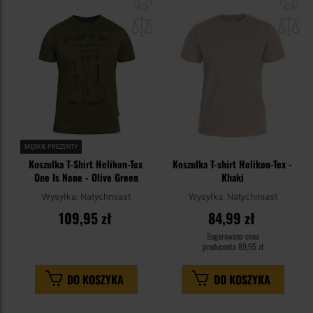
do
do
schowka
sc
MĘSKIE PREZENTY
Koszulka T-Shirt Helikon-Tex
Koszulka T-shirt Helikon-Tex -
One Is None - Olive Green
Khaki
Wysyłka:
Natychmiast
Wysyłka:
Natychmiast
109,95 zł
84,99 zł
Sugerowana cena
producenta
89,95 zł
DO KOSZYKA
DO KOSZYKA