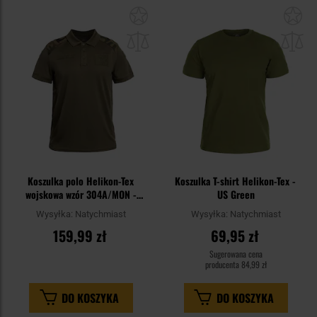
Dodaj
Do
do
do
schowka
sc
Koszulka polo Helikon-Tex
Koszulka T-shirt Helikon-Tex -
wojskowa wzór 304A/MON -
US Green
Olive Green/wz.93 Pantera PL
Wysyłka:
Natychmiast
Wysyłka:
Natychmiast
Woodland
159,99 zł
69,95 zł
Sugerowana cena
producenta
84,99 zł
DO KOSZYKA
DO KOSZYKA