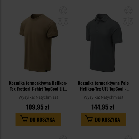
Dodaj
Do
do
do
schowka
sc
Koszulka termoaktywna Helikon-
Koszulka termoaktywna Polo
Tex Tactical T-shirt TopCool Lite
Helikon-Tex UTL TopCool -
- Coyote
Shadow Grey
Wysyłka:
Natychmiast
Wysyłka:
Natychmiast
109,95 zł
144,95 zł
DO KOSZYKA
DO KOSZYKA
Dodaj
Do