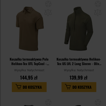
Dodaj
Do
do
do
schowka
sc
Koszulka termoaktywna Polo
Koszulka termoaktywna Helikon-
Helikon-Tex UTL TopCool -
Tex US LVL 2 Long Sleeve - Olive
Coyote
Green
Wysyłka:
Natychmiast
Wysyłka:
Natychmiast
144,95 zł
139,99 zł
DO KOSZYKA
DO KOSZYKA
Dodaj
Do