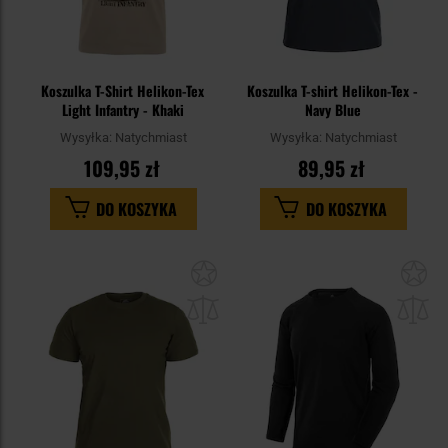
Koszulka T-Shirt Helikon-Tex
Koszulka T-shirt Helikon-Tex -
Light Infantry - Khaki
Navy Blue
Wysyłka:
Natychmiast
Wysyłka:
Natychmiast
109,95 zł
89,95 zł
DO KOSZYKA
DO KOSZYKA
Dodaj
Do
do
do
schowka
sc