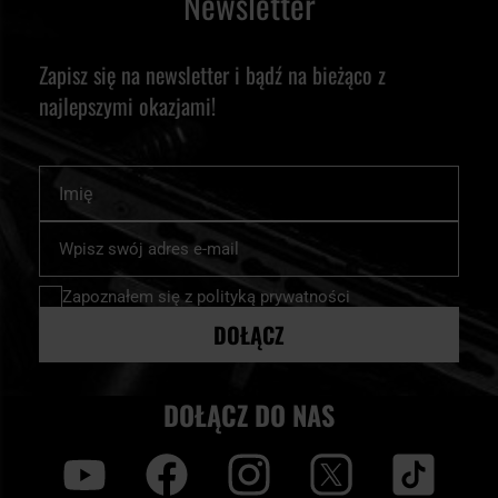
Newsletter
Zapisz się na newsletter i bądź na bieżąco z
najlepszymi okazjami!
Imię
Subskrybuj
nasz
newsletter:
Zapoznałem się z
polityką prywatności
DOŁĄCZ
DOŁĄCZ DO NAS
y
f
i
t
tt