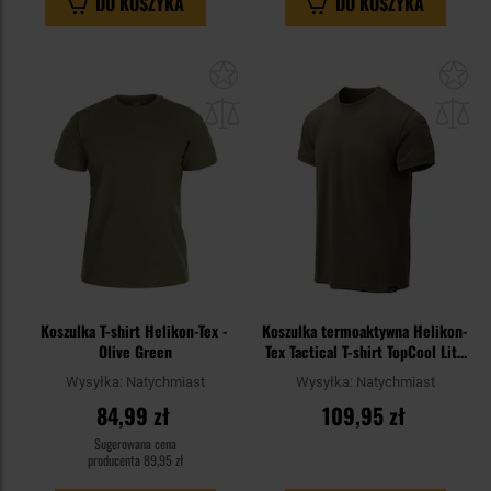
DO KOSZYKA
DO KOSZYKA
Dodaj
Do
do
do
schowka
sc
Koszulka T-shirt Helikon-Tex -
Koszulka termoaktywna Helikon-
Olive Green
Tex Tactical T-shirt TopCool Lite
- Olive Green
Wysyłka:
Natychmiast
Wysyłka:
Natychmiast
84,99 zł
109,95 zł
Sugerowana cena
producenta
89,95 zł