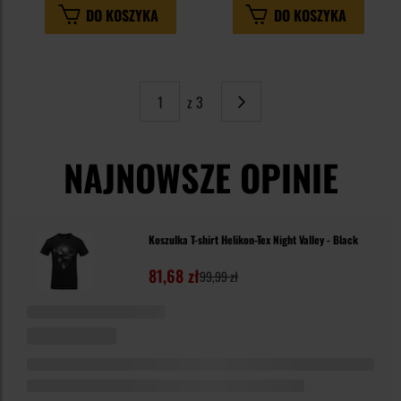
DO KOSZYKA
DO KOSZYKA
z 3
Strona
Następne
NAJNOWSZE OPINIE
Koszulka T-shirt Helikon-Tex Night Valley - Black
81,68 zł
99,99 zł