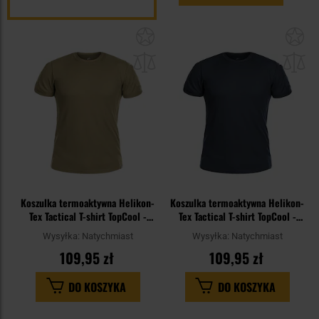
Dodaj
Do
do
do
schowka
sc
Koszulka termoaktywna Helikon-
Koszulka termoaktywna Helikon-
Tex Tactical T-shirt TopCool -
Tex Tactical T-shirt TopCool -
Khaki
Navy Blue
Wysyłka:
Natychmiast
Wysyłka:
Natychmiast
109,95 zł
109,95 zł
DO KOSZYKA
DO KOSZYKA