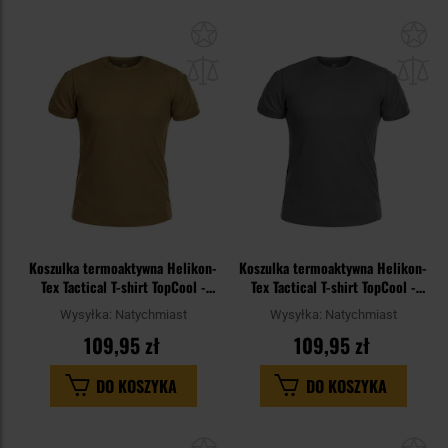
Dodaj
Do
do
do
schowka
sc
Koszulka termoaktywna Helikon-
Koszulka termoaktywna Helikon-
Tex Tactical T-shirt TopCool -
Tex Tactical T-shirt TopCool -
Coyote
Shadow Grey
Wysyłka:
Natychmiast
Wysyłka:
Natychmiast
109,95 zł
109,95 zł
DO KOSZYKA
DO KOSZYKA
Dodaj
Do