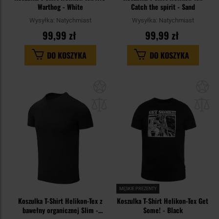
Warthog - White
Catch the spirit - Sand
Wysyłka:
Natychmiast
Wysyłka:
Natychmiast
99,99 zł
99,99 zł
DO KOSZYKA
DO KOSZYKA
Dodaj
Do
do
do
schowka
sc
MĘSKIE PREZENTY
Koszulka T-Shirt Helikon-Tex z
Koszulka T-Shirt Helikon-Tex Get
bawełny organicznej Slim -
Some! - Black