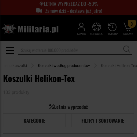
LETNIA WYPRZEDAŻ DO -50%
Zamów dziś - dostawa już jutro!
0
KONTO
SCHOWEK
HISTORIA
KOSZYK
y i inne koszulki
Koszulki według producentów
Koszulki Helikon-Tex
Koszulki Helikon-Tex
133 produkty
Letnia wyprzedaż
KATEGORIE
FILTRY I SORTOWANIE