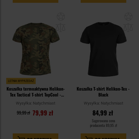
Dodaj
Do
do
do
schowka
sc
LETNIA WYPRZEDAŻ
Koszulka termoaktywna Helikon-
Koszulka T-shirt Helikon-Tex -
Tex Tactical T-shirt TopCool -
Black
wz.93 Pantera PL Woodland
Wysyłka:
Natychmiast
Wysyłka:
Natychmiast
79,99 zł
84,99 zł
99,99 zł
Sugerowana cena
producenta
89,95 zł