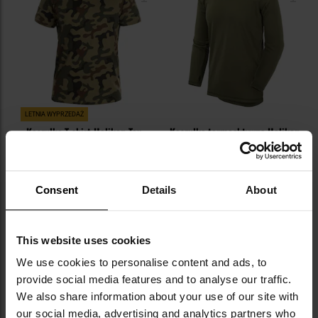
LETNIA WYPRZEDAŻ
Koszulka T-shirt Helikon-Tex -
Koszulka termoaktywna Helikon-
wz.93 Pantera PL Woodland
Tex US LVL 1 Long Sleeve - Olive
Green
Wysyłka:
Natychmiast
Wysyłka:
Natychmiast
67,99 zł
89,99 zł
84,99 zł
Consent
Details
About
DO KOSZYKA
DO KOSZYKA
This website uses cookies
Dodaj
Do
We use cookies to personalise content and ads, to
do
do
provide social media features and to analyse our traffic.
schowka
sc
We also share information about your use of our site with
our social media, advertising and analytics partners who