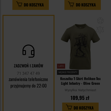
DO KOSZYKA
DO KOSZYKA
Dod
do
sc
ZADZWOŃ I ZAMÓW
LATO
71 347 47 49
MĘSKIE PREZENTY
zamówienia telefoniczne
Koszulka T-Shirt Helikon-Tex
Light Infantry - Olive Green
przyjmujemy do 22:00
Wysyłka:
Natychmiast
109,95 zł
DO KOSZYKA