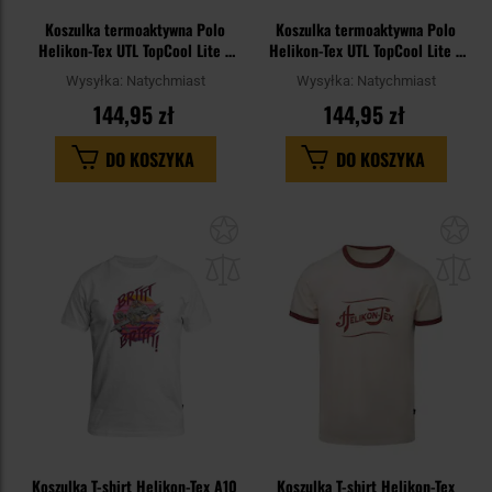
Koszulka termoaktywna Polo
Koszulka termoaktywna Polo
Helikon-Tex UTL TopCool Lite -
Helikon-Tex UTL TopCool Lite -
Navy Blue
Coyote
Wysyłka:
Natychmiast
Wysyłka:
Natychmiast
144,95 zł
144,95 zł
DO KOSZYKA
DO KOSZYKA
Dodaj
Do
do
do
schowka
sc
Koszulka T-shirt Helikon-Tex A10
Koszulka T-shirt Helikon-Tex