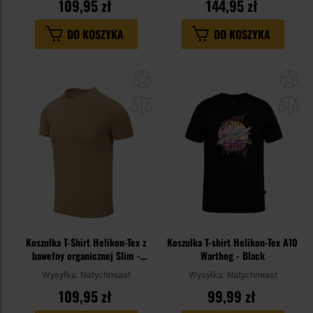
109,95 zł
144,95 zł
DO KOSZYKA
DO KOSZYKA
Dodaj
Do
do
do
schowka
sc
Koszulka T-Shirt Helikon-Tex z
Koszulka T-shirt Helikon-Tex A10
bawełny organicznej Slim -
Warthog - Black
Coyote
Wysyłka:
Natychmiast
Wysyłka:
Natychmiast
109,95 zł
99,99 zł