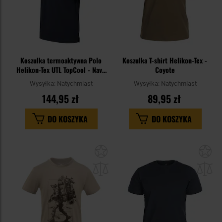
Koszulka termoaktywna Polo
Koszulka T-shirt Helikon-Tex -
Helikon-Tex UTL TopCool - Navy
Coyote
Blue
Wysyłka:
Natychmiast
Wysyłka:
Natychmiast
144,95 zł
89,95 zł
DO KOSZYKA
DO KOSZYKA
Dodaj
Do
do
do
schowka
sc