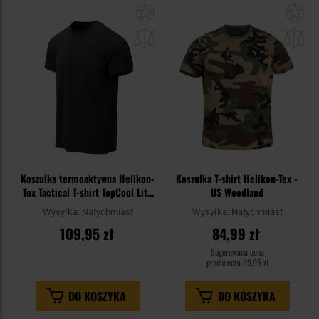
Dodaj
Do
do
do
schowka
sc
Koszulka termoaktywna Helikon-
Koszulka T-shirt Helikon-Tex -
Tex Tactical T-shirt TopCool Lite
US Woodland
- Black
Wysyłka:
Natychmiast
Wysyłka:
Natychmiast
109,95 zł
84,99 zł
Sugerowana cena
producenta
89,95 zł
DO KOSZYKA
DO KOSZYKA