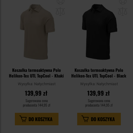
do
do
schowka
sc
Koszulka termoaktywna Polo
Koszulka termoaktywna Polo
Helikon-Tex UTL TopCool - Khaki
Helikon-Tex UTL TopCool - Black
Wysyłka:
Natychmiast
Wysyłka:
Natychmiast
139,99 zł
139,99 zł
Sugerowana cena
Sugerowana cena
producenta
144,95 zł
producenta
144,95 zł
DO KOSZYKA
DO KOSZYKA