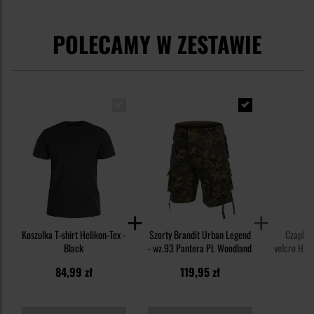
POLECAMY W ZESTAWIE
Koszulka T-shirt Helikon-Tex -
Szorty Brandit Urban Legend
Czapka 
Black
- wz.93 Pantera PL Woodland
velcro Heli
Rip-
84,99 zł
119,95 zł
6