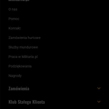
O nas
Pomoc
Kontakt
Zamówienia hurtowe
Służby mundurowe
Praca w Militaria.pl
Podziękowania
Nagrody
Zamówienia
Koszt i czas dostawy
Klub Stałego Klienta
Zamów do 23:00 - dostawa jutro!