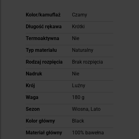
Więcej
Kolor/kamuflaż
Czarny
informacji
Długość rękawa
Krótki
Termoaktywna
Nie
Typ materiału
Naturalny
Rodzaj rozpięcia
Brak rozpięcia
Nadruk
Nie
Krój
Luźny
Waga
180 g
Sezon
Wiosna, Lato
Kolor główny
Black
Materiał główny
100% bawełna