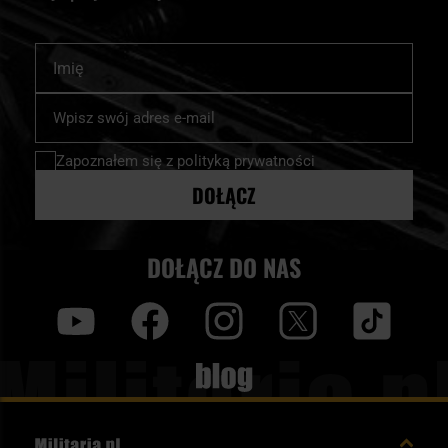
Imię
Subskrybuj
nasz
newsletter:
Zapoznałem się z
polityką prywatności
DOŁĄCZ
DOŁĄCZ DO NAS
y
f
i
t
tt
Blog