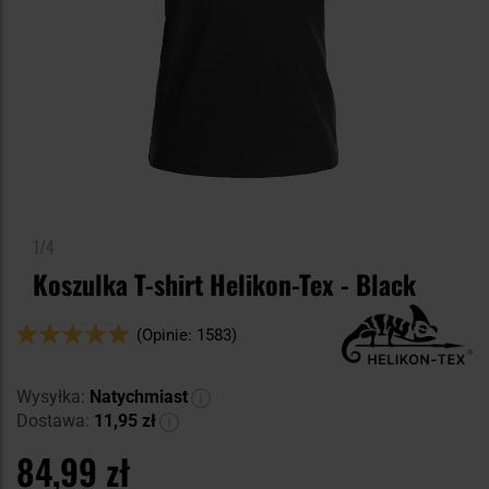
1/4
Koszulka T-shirt Helikon-Tex - Black
Ocena:
(Opinie: 1583)
98
100
% of
Wysyłka:
Natychmiast
Dostawa:
11,95 zł
84,99 zł