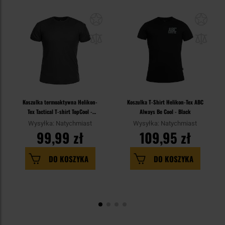
Koszulka termoaktywna Helikon-
Koszulka T-Shirt Helikon-Tex ABC
Tex Tactical T-shirt TopCool -
Always Be Cool - Black
Black
Wysyłka: Natychmiast
Wysyłka: Natychmiast
99,99 zł
109,95 zł
DO KOSZYKA
DO KOSZYKA