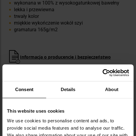
wykonana w 100% z wysokogatunkowej bawełny
lekka i przewiewna
trwały kolor
miękkie wykończenie wokół szyi
gramatura 165g/m2
Informacja o producencie i bezpieczeństwo
Consent
Details
About
This website uses cookies
Militaria.pl jest oficjalnym dystrybutorem
We use cookies to personalise content and ads, to
marki Helikon-Tex.
provide social media features and to analyse our traffic.
Helikon-Tex to polska firma założona w 1983
We also share information about your use of our site with