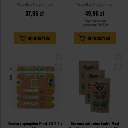
- 2 szt.
- 3 szt.
Wysyłka:
Natychmiast
Wysyłka:
Natychmiast
37,95 zł
49,95 zł
Sugerowana cena
producenta
59,85 zł
DO KOSZYKA
DO KOSZYKA
Dodaj
Do
do
do
schowka
sc
Suchary specjalne Piast SU-2 4 x
Suszona wołowina Jack's Meat