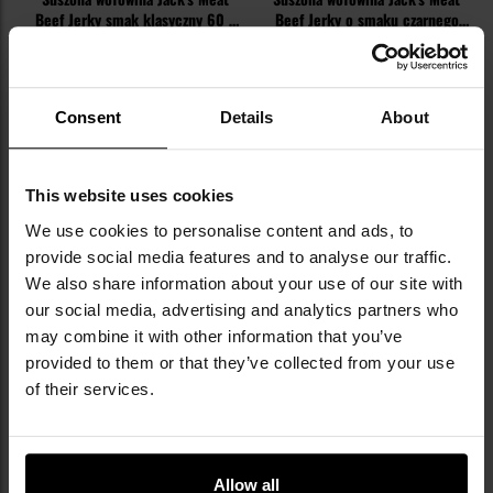
Beef Jerky smak klasyczny 60 g
Beef Jerky o smaku czarnego
- 3 szt.
czosnku 30 g - 3 szt.
Wysyłka:
Natychmiast
Wysyłka:
Natychmiast
79,95 zł
59,95 zł
Sugerowana cena
Sugerowana cena
Consent
Details
About
producenta
89,95 zł
producenta
68,85 zł
DO KOSZYKA
DO KOSZYKA
This website uses cookies
We use cookies to personalise content and ads, to
Dodaj
Do
provide social media features and to analyse our traffic.
do
do
We also share information about your use of our site with
schowka
sc
our social media, advertising and analytics partners who
may combine it with other information that you’ve
provided to them or that they’ve collected from your use
of their services.
Allow all