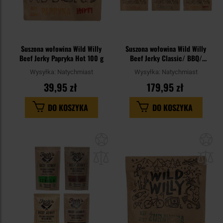
Suszona wołowina Wild Willy
Suszona wołowina Wild Willy
Beef Jerky Papryka Hot 100 g
Beef Jerky Classic/ BBQ/
Papryka/ Papryka Hot!/Żurawina
Wysyłka:
Natychmiast
Wysyłka:
Natychmiast
5 x 100 g
39,95 zł
179,95 zł
DO KOSZYKA
DO KOSZYKA
Dodaj
Do
do
do
schowka
sc