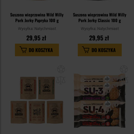
Suszona wieprzowina Wild Willy
Suszona wieprzowina Wild Willy
Pork Jerky Papryka 100 g
Pork Jerky Classic 100 g
Wysyłka:
Natychmiast
Wysyłka:
Natychmiast
29,95 zł
29,95 zł
DO KOSZYKA
DO KOSZYKA
Dodaj
Do
do
do
schowka
sc