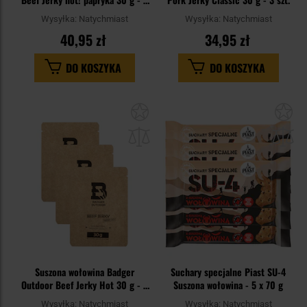
szt.
Wysyłka:
Natychmiast
Wysyłka:
Natychmiast
40,95 zł
34,95 zł
DO KOSZYKA
DO KOSZYKA
Dodaj
Do
do
do
schowka
sc
Suszona wołowina Badger
Suchary specjalne Piast SU-4
Outdoor Beef Jerky Hot 30 g - 3
Suszona wołowina - 5 x 70 g
szt.
Wysyłka:
Natychmiast
Wysyłka:
Natychmiast