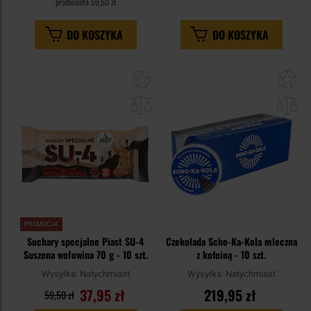
producenta
59,50 zł
DO KOSZYKA
DO KOSZYKA
Dodaj
Do
do
do
schowka
sc
PROMOCJA
Suchary specjalne Piast SU-4
Czekolada Scho-Ka-Kola mleczna
Suszona wołowina 70 g - 10 szt.
z kofeiną - 10 szt.
Wysyłka:
Natychmiast
Wysyłka:
Natychmiast
37,95 zł
219,95 zł
59,50 zł