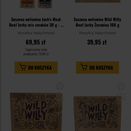
Suszona wołowina Jack's Meat
Suszona wołowina Wild Willy
Beef Jerky mix smaków 30 g - 4
Beef Jerky Żurawina 100 g
szt.
Wysyłka:
Natychmiast
Wysyłka:
Natychmiast
69,95 zł
39,95 zł
Sugerowana cena
producenta
79,80 zł
DO KOSZYKA
DO KOSZYKA
Dodaj
Do
do
do
schowka
sc