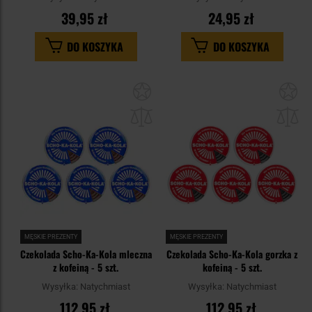
39,95 zł
24,95 zł
DO KOSZYKA
DO KOSZYKA
Dodaj
Do
do
do
schowka
sc
MĘSKIE PREZENTY
MĘSKIE PREZENTY
Czekolada Scho-Ka-Kola mleczna
Czekolada Scho-Ka-Kola gorzka z
z kofeiną - 5 szt.
kofeiną - 5 szt.
Wysyłka:
Natychmiast
Wysyłka:
Natychmiast
112,95 zł
112,95 zł