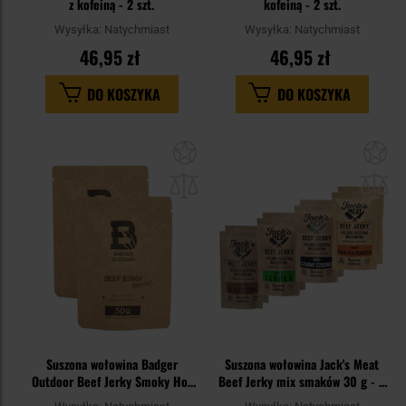
z kofeiną - 2 szt.
kofeiną - 2 szt.
Wysyłka:
Natychmiast
Wysyłka:
Natychmiast
46,95 zł
46,95 zł
DO KOSZYKA
DO KOSZYKA
Dodaj
Do
do
do
schowka
sc
Suszona wołowina Badger
Suszona wołowina Jack's Meat
Outdoor Beef Jerky Smoky Hot
Beef Jerky mix smaków 30 g - 8
50 g - 2 szt.
szt.