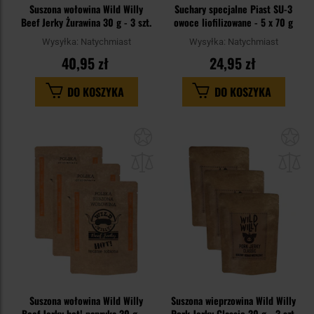
Suszona wołowina Wild Willy
Suchary specjalne Piast SU-3
Beef Jerky Żurawina 30 g - 3 szt.
owoce liofilizowane - 5 x 70 g
Wysyłka:
Natychmiast
Wysyłka:
Natychmiast
40,95 zł
24,95 zł
DO KOSZYKA
DO KOSZYKA
Dodaj
Do
do
do
schowka
sc
Suszona wołowina Wild Willy
Suszona wieprzowina Wild Willy
Beef Jerky hot! papryka 30 g - 3
Pork Jerky Classic 30 g - 3 szt.