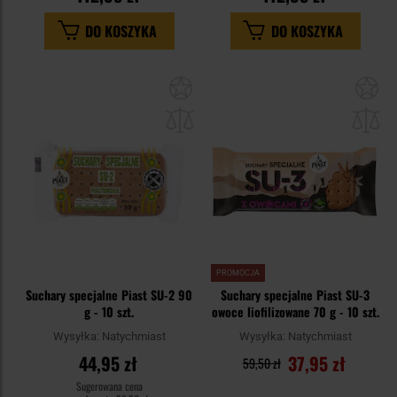
DO KOSZYKA
DO KOSZYKA
Dodaj
Do
do
do
schowka
sc
PROMOCJA
Suchary specjalne Piast SU-2 90
Suchary specjalne Piast SU-3
g - 10 szt.
owoce liofilizowane 70 g - 10 szt.
Wysyłka:
Natychmiast
Wysyłka:
Natychmiast
44,95 zł
37,95 zł
59,50 zł
Sugerowana cena