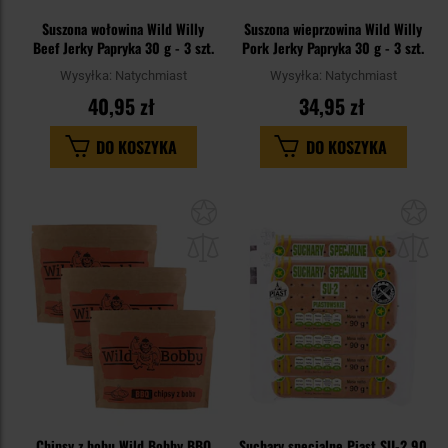
Suszona wołowina Wild Willy
Suszona wieprzowina Wild Willy
Beef Jerky Papryka 30 g - 3 szt.
Pork Jerky Papryka 30 g - 3 szt.
Wysyłka:
Natychmiast
Wysyłka:
Natychmiast
40,95 zł
34,95 zł
DO KOSZYKA
DO KOSZYKA
Dodaj
Do
do
do
schowka
sc
Chipsy z bobu Wild Bobby BBQ
Suchary specjalne Piast SU-2 90