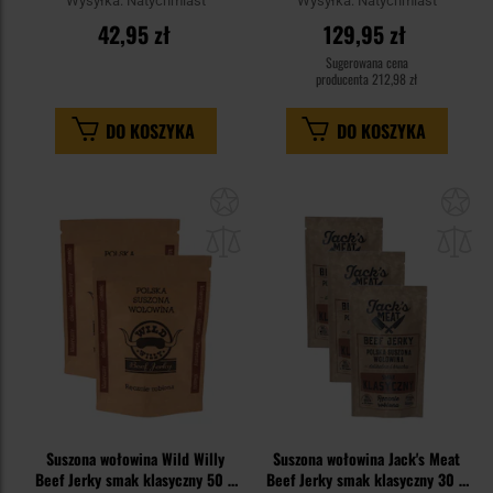
Wysyłka:
Natychmiast
Wysyłka:
Natychmiast
42,95 zł
129,95 zł
Sugerowana cena
producenta
212,98 zł
DO KOSZYKA
DO KOSZYKA
Dodaj
Do
do
do
schowka
sc
Suszona wołowina Wild Willy
Suszona wołowina Jack's Meat
Beef Jerky smak klasyczny 50 g
Beef Jerky smak klasyczny 30 g