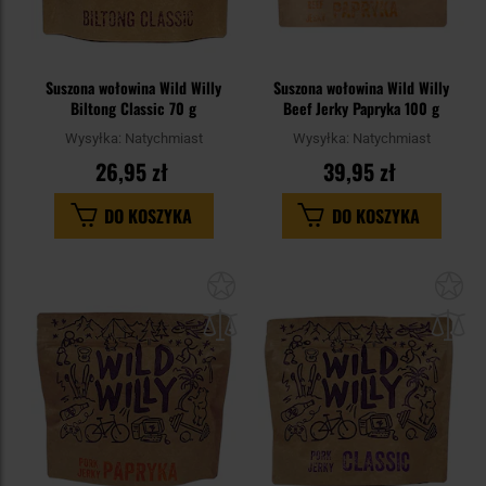
Suszona wołowina Wild Willy
Suszona wołowina Wild Willy
Biltong Classic 70 g
Beef Jerky Papryka 100 g
Wysyłka:
Natychmiast
Wysyłka:
Natychmiast
26,95 zł
39,95 zł
DO KOSZYKA
DO KOSZYKA
Dodaj
Do
do
do
schowka
sc