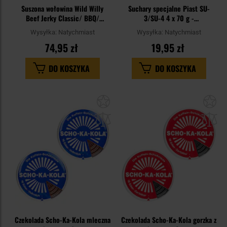
Suszona wołowina Wild Willy
Suchary specjalne Piast SU-
Beef Jerky Classic/ BBQ/
3/SU-4 4 x 70 g -
Papryka/Papryka Hot!/Żurawina 5
Owoce/Wołowina
Wysyłka:
Natychmiast
Wysyłka:
Natychmiast
x 30 g
74,95 zł
19,95 zł
DO KOSZYKA
DO KOSZYKA
Dodaj
Do
do
do
schowka
sc
Czekolada Scho-Ka-Kola mleczna
Czekolada Scho-Ka-Kola gorzka z