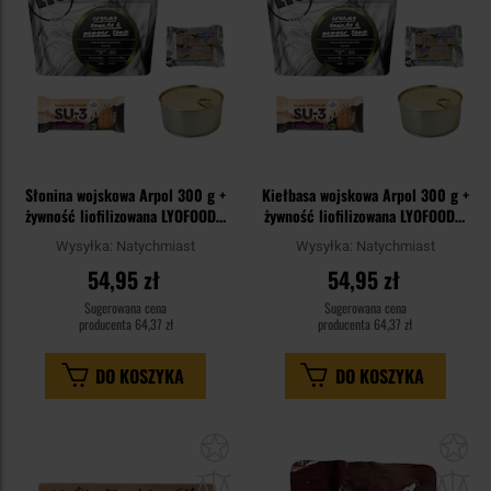
Słonina wojskowa Arpol 300 g +
Kiełbasa wojskowa Arpol 300 g +
żywność liofilizowana LYOFOOD +
żywność liofilizowana LYOFOOD +
suchary Piast + baton - zestaw
suchary Piast + baton - zestaw
Wysyłka:
Natychmiast
Wysyłka:
Natychmiast
54,95 zł
54,95 zł
Sugerowana cena
Sugerowana cena
producenta
64,37 zł
producenta
64,37 zł
DO KOSZYKA
DO KOSZYKA
Dodaj
Do
do
do