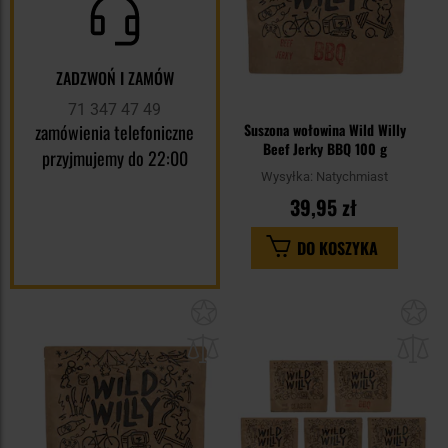
ZADZWOŃ I ZAMÓW
71 347 47 49
zamówienia telefoniczne
Suszona wołowina Wild Willy
Beef Jerky BBQ 100 g
przyjmujemy do 22:00
Wysyłka:
Natychmiast
39,95 zł
DO KOSZYKA
Dodaj
Do
do
do
schowka
sc