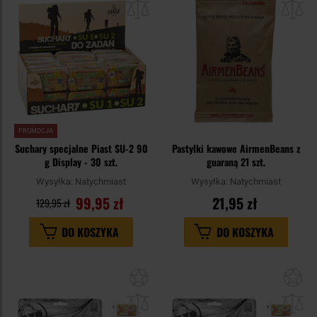
schowka
sc
PROMOCJA
Suchary specjalne Piast SU-2 90
Pastylki kawowe AirmenBeans z
g Display - 30 szt.
guaraną 21 szt.
Wysyłka:
Natychmiast
Wysyłka:
Natychmiast
99,95 zł
21,95 zł
129,95 zł
DO KOSZYKA
DO KOSZYKA
Dodaj
Do
do
do
schowka
sc