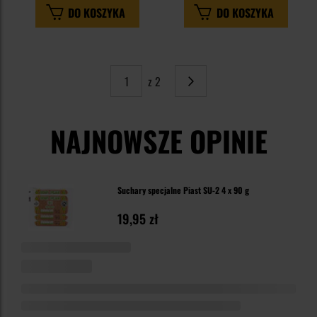
DO KOSZYKA
DO KOSZYKA
z 2
Strona
Następne
NAJNOWSZE OPINIE
Suchary specjalne Piast SU-2 4 x 90 g
19,95 zł