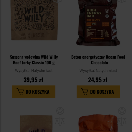
schowka
sc
Suszona wołowina Wild Willy
Baton energetyczny Ocean Food
Beef Jerky Classic 100 g
- Chocolate
Wysyłka:
Natychmiast
Wysyłka:
Natychmiast
39,95 zł
24,95 zł
DO KOSZYKA
DO KOSZYKA
Dodaj
Do
do
do
schowka
sc