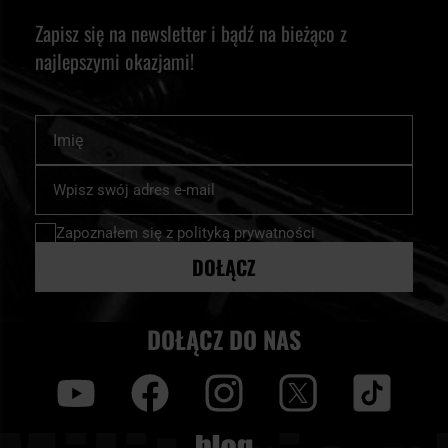
Zapisz się na newsletter i bądź na bieżąco z
najlepszymi okazjami!
Imię
Subskrybuj
nasz
newsletter:
Zapoznałem się z
polityką prywatności
DOŁĄCZ
DOŁĄCZ DO NAS
y
f
i
t
tt