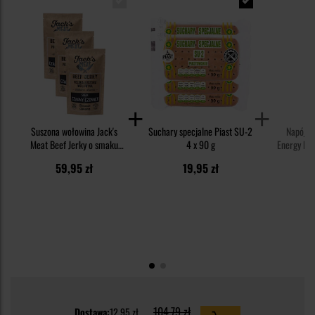
Suszona wołowina Jack's
Suchary specjalne Piast SU-2
Napój w
Meat Beef Jerky o smaku
4 x 90 g
Energy Blue
czarnego czosnku 30 g - 3
59,95 zł
19,95 zł
1
szt.
104,79 zł
Dostawa:
12,95 zł