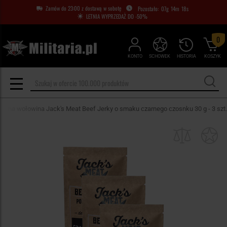
Zamów do 23:00 z dostawą w sobotę
07
g
14
m
18
s
LETNIA WYPRZEDAŻ DO -50%
0
KONTO
SCHOWEK
HISTORIA
KOSZYK
zona wołowina Jack's Meat Beef Jerky o smaku czarnego czosnku 30 g - 3 szt.