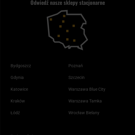
Odwiedź nasze sklepy stacjonarne
Samoobrona
Kupony i kody rabatowe
Reklamacje i gwarancja
Bushcraft - co to jest i jak zacząć?
Outdoor
Tax Free
Plecak ewakuacyjny preppersa
Odzież
Bydgoszcz
Poznań
Gdynia
Szczecin
Katowice
Warszawa Blue City
Kraków
Warszawa Tamka
Łódź
Wrocław Bielany