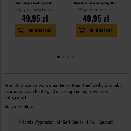
Beef Jerky o smaku papryki i
Beef Jerky smak klasyczny 30 g -
pomidorów 30 g - 3 szt.
3 szt.
Wysyłka: Natychmiast
Wysyłka: Natychmiast
49,95 zł
49,95 zł
DO KOSZYKA
DO KOSZYKA
Produkt Suszona wołowina Jack's Meat Beef Jerky o smaku
czarnego czosnku 30 g - 3 szt. znajduje się również w
kategoriach:
Suszone mięso