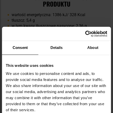
PRODUKTU
wartość energetyczna: 1386 kJ/ 328 Kcal
tłuszcz: 5,4 g
w tym kwasy tłuszczowe nasycone: 2,36 g
białko: 65,4 g
węglowodany: 4,34 g
w tym cukry: 4,03 g
Consent
Details
About
sól: 3,98 g
This website uses cookies
We use cookies to personalise content and ads, to
provide social media features and to analyse our traffic.
We also share information about your use of our site with
our social media, advertising and analytics partners who
DANE TECHNICZNE
may combine it with other information that you’ve
provided to them or that they’ve collected from your use
Smak: czarny czosnek
of their services.
Ilość opakowań w zestawie: 3