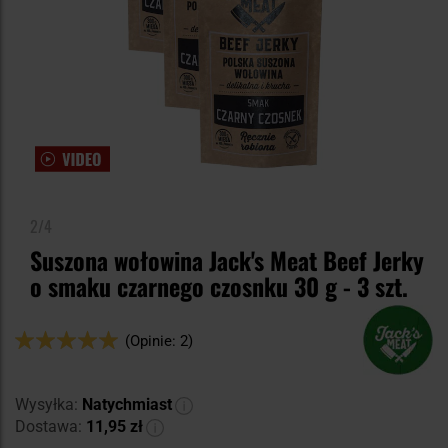
2/4
Suszona wołowina Jack's Meat Beef Jerky
o smaku czarnego czosnku 30 g - 3 szt.
Ocena:
(Opinie: 2)
100
100
% of
Wysyłka:
Natychmiast
Dostawa:
11,95 zł