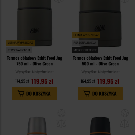
LETNIA WYPRZEDAŻ
LETNIA WYPRZEDAŻ
PERSONALIZACJA
PERSONALIZACJA
MĘSKIE PREZENTY
Termos obiadowy Esbit Food Jug
Termos obiadowy Esbit Food Jug
750 ml - Olive Green
500 ml - Olive Green
Wysyłka:
Natychmiast
Wysyłka:
Natychmiast
119,95 zł
119,95 zł
174,95 zł
164,95 zł
DO KOSZYKA
DO KOSZYKA
Dodaj
Do
do
do
schowka
sc