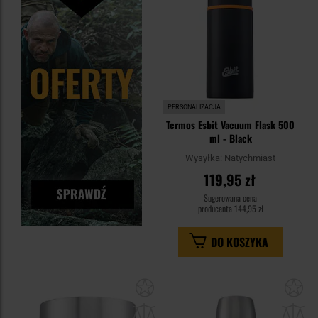
PERSONALIZACJA
Termos Esbit Vacuum Flask 500
ml - Black
Wysyłka:
Natychmiast
119,95 zł
Sugerowana cena
producenta
144,95 zł
DO KOSZYKA
Dodaj
Do
do
do
schowka
sc