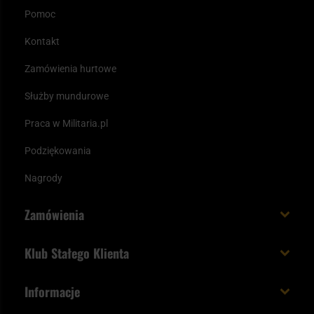
Pomoc
Kontakt
Zamówienia hurtowe
Służby mundurowe
Praca w Militaria.pl
Podziękowania
Nagrody
Zamówienia
Koszt i czas dostawy
Klub Stałego Klienta
Zamów do 23:00 - dostawa jutro!
Co zyskujesz z kontem KSK
Informacje
Paczka w weekend
Jak wykorzystać punkty KSK