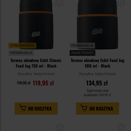
schowka
sc
LETNIA WYPRZEDAŻ
PERSONALIZACJA
PERSONALIZACJA
MĘSKIE PREZENTY
Termos obiadowy Esbit Classic
Termos obiadowy Esbit Food Jug
Food Jug 750 ml - Black
500 ml - Black
Wysyłka:
Natychmiast
Wysyłka:
Natychmiast
119,95 zł
134,95 zł
174,95 zł
Sugerowana cena
producenta
164,95 zł
DO KOSZYKA
DO KOSZYKA
Dodaj
Do