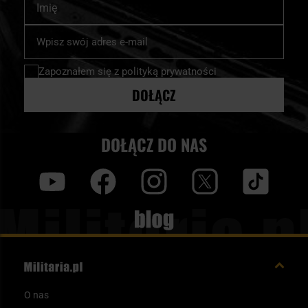
Subskrybuj
nasz
newsletter:
Zapoznałem się z
polityką prywatności
DOŁĄCZ
DOŁĄCZ DO NAS
y
f
i
t
tt
Blog
O nas