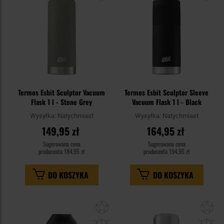
Termos Esbit Sculptor Vacuum
Termos Esbit Sculptor Sleeve
Flask 1 l - Stone Grey
Vacuum Flask 1 l - Black
Wysyłka:
Natychmiast
Wysyłka:
Natychmiast
149,95 zł
164,95 zł
Sugerowana cena
Sugerowana cena
producenta
184,95 zł
producenta
194,95 zł
DO KOSZYKA
DO KOSZYKA
Dodaj
Do
do
do