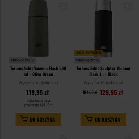
do
do
schowka
sc
LETNIA WYPRZEDAŻ
PERSONALIZACJA
PERSONALIZACJA
Termos Esbit Vacuum Flask 500
Termos Esbit Sculptor Vacuum
ml - Olive Green
Flask 1 l - Black
Wysyłka:
Natychmiast
Wysyłka:
Natychmiast
119,95 zł
129,95 zł
184,95 zł
Sugerowana cena
producenta
144,95 zł
DO KOSZYKA
DO KOSZYKA
Dodaj
Do