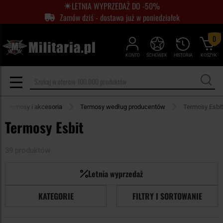
LETNIA WYPRZEDAŻ DO -50%
Zamów dziś - dostawa już w poniedziałek
0
KONTO
SCHOWEK
HISTORIA
KOSZYK
Termosy i akcesoria
Termosy według producentów
Termosy Esbit
Termosy Esbit
39 produktów
Letnia wyprzedaż
KATEGORIE
FILTRY I SORTOWANIE