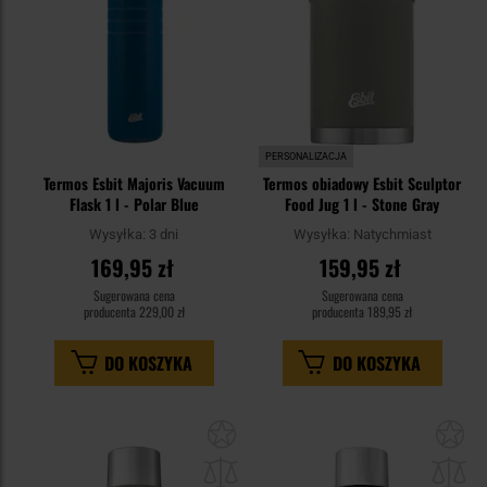
PERSONALIZACJA
Termos Esbit Majoris Vacuum
Termos obiadowy Esbit Sculptor
Flask 1 l - Polar Blue
Food Jug 1 l - Stone Gray
Wysyłka:
3 dni
Wysyłka:
Natychmiast
169,95 zł
159,95 zł
Sugerowana cena
Sugerowana cena
producenta
229,00 zł
producenta
189,95 zł
DO KOSZYKA
DO KOSZYKA
Dodaj
Do
do
do
schowka
sc