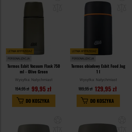
do
do
schowka
sc
LETNIA WYPRZEDAŻ
LETNIA WYPRZEDAŻ
PERSONALIZACJA
PERSONALIZACJA
Termos Esbit Vacuum Flask 750
Termos obiadowy Esbit Food Jug
ml - Olive Green
1 l
Wysyłka:
Natychmiast
Wysyłka:
Natychmiast
99,95 zł
129,95 zł
154,95 zł
189,95 zł
DO KOSZYKA
DO KOSZYKA
Dodaj
Do
do
do
schowka
sc