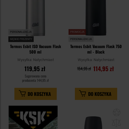
PERSONALIZACJA
PROMOCJA
MĘSKIE PREZENTY
PERSONALIZACJA
Termos Esbit ISO Vacuum Flask
Termos Esbit Vacuum Flask 750
500 ml
ml - Black
Wysyłka:
Natychmiast
Wysyłka:
Natychmiast
119,95 zł
114,95 zł
154,95 zł
Sugerowana cena
producenta
144,95 zł
DO KOSZYKA
DO KOSZYKA
Dod
do
sc