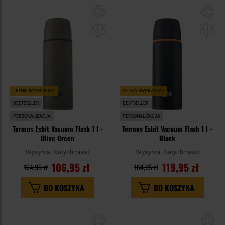
Dodaj
Do
do
do
schowka
sc
LETNIA WYPRZEDAŻ
LETNIA WYPRZEDAŻ
BESTSELLER
BESTSELLER
PERSONALIZACJA
PERSONALIZACJA
Termos Esbit Vacuum Flask 1 l -
Termos Esbit Vacuum Flask 1 l -
Olive Green
Black
Wysyłka:
Natychmiast
Wysyłka:
Natychmiast
106,95 zł
119,95 zł
164,95 zł
164,95 zł
DO KOSZYKA
DO KOSZYKA
Dodaj
Do