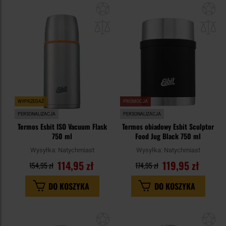
Dodaj
Do
do
do
schowka
sc
WYPRZEDAŻ
PROMOCJA
PERSONALIZACJA
PERSONALIZACJA
Termos Esbit ISO Vacuum Flask
Termos obiadowy Esbit Sculptor
750 ml
Food Jug Black 750 ml
Wysyłka:
Natychmiast
Wysyłka:
Natychmiast
114,95 zł
119,95 zł
154,95 zł
174,95 zł
DO KOSZYKA
DO KOSZYKA
Dodaj
Do