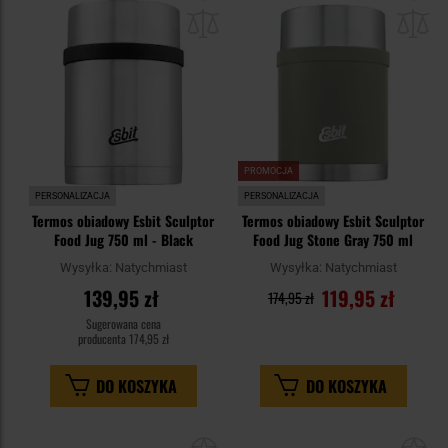
do
do
schowka
sc
PROMOCJA
PERSONALIZACJA
PERSONALIZACJA
Termos obiadowy Esbit Sculptor
Termos obiadowy Esbit Sculptor
Food Jug 750 ml - Black
Food Jug Stone Gray 750 ml
Wysyłka:
Natychmiast
Wysyłka:
Natychmiast
139,95 zł
119,95 zł
174,95 zł
Sugerowana cena
producenta
174,95 zł
DO KOSZYKA
DO KOSZYKA
Dodaj
Do