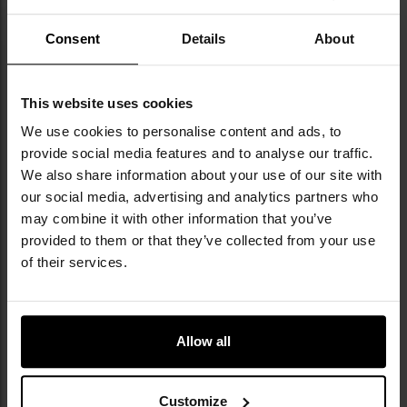
do
do
schowka
sc
Consent
Details
About
This website uses cookies
We use cookies to personalise content and ads, to
provide social media features and to analyse our traffic.
LETNIA WYPRZEDAŻ
We also share information about your use of our site with
LETNIA WYPRZEDAŻ
PERSONALIZACJA
Termos Esbit Majoris Vacuum
Termos obiadowy Esbit Sculptor
our social media, advertising and analytics partners who
Flask 1 l - Black
Food Jug 1 l - Black
may combine it with other information that you’ve
provided to them or that they’ve collected from your use
Wysyłka:
Natychmiast
Wysyłka:
Natychmiast
149,95 zł
139,95 zł
of their services.
229,00 zł
189,95 zł
DO KOSZYKA
DO KOSZYKA
Allow all
Dodaj
Do
do
do
schowka
sc
Customize