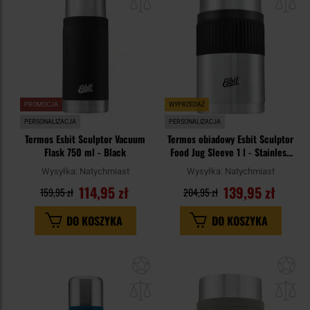
schowka
sc
PROMOCJA
WYPRZEDAŻ
PERSONALIZACJA
PERSONALIZACJA
Termos Esbit Sculptor Vacuum
Termos obiadowy Esbit Sculptor
Flask 750 ml - Black
Food Jug Sleeve 1 l - Stainless
Steel
Wysyłka:
Natychmiast
Wysyłka:
Natychmiast
114,95 zł
139,95 zł
159,95 zł
204,95 zł
DO KOSZYKA
DO KOSZYKA
Dodaj
Do
do
do
schowka
sc