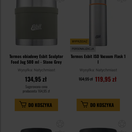
WYPRZEDAŻ
PERSONALIZACJA
Termos obiadowy Esbit Sculptor
Termos Esbit ISO Vacuum Flask 1
Food Jug 500 ml - Stone Grey
l
Wysyłka:
Natychmiast
Wysyłka:
Natychmiast
134,95 zł
119,95 zł
164,95 zł
Sugerowana cena
producenta
164,95 zł
DO KOSZYKA
DO KOSZYKA
Dodaj
Do
do
do