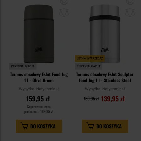
do
do
schowka
sc
LETNIA WYPRZEDAŻ
PERSONALIZACJA
PERSONALIZACJA
Termos obiadowy Esbit Food Jug
Termos obiadowy Esbit Sculptor
1 l - Olive Green
Food Jug 1 l - Stainless Steel
Wysyłka:
Natychmiast
Wysyłka:
Natychmiast
159,95 zł
139,95 zł
189,95 zł
Sugerowana cena
producenta
189,95 zł
DO KOSZYKA
DO KOSZYKA