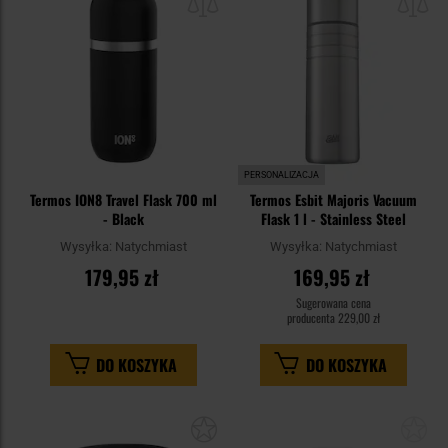
schowka
sc
PERSONALIZACJA
Termos ION8 Travel Flask 700 ml
Termos Esbit Majoris Vacuum
- Black
Flask 1 l - Stainless Steel
Wysyłka:
Natychmiast
Wysyłka:
Natychmiast
179,95 zł
169,95 zł
Sugerowana cena
producenta
229,00 zł
DO KOSZYKA
DO KOSZYKA
Dodaj
Do
do
do