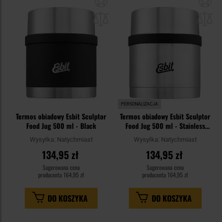
do
do
schowka
sc
PERSONALIZACJA
Termos obiadowy Esbit Sculptor
Termos obiadowy Esbit Sculptor
Food Jug 500 ml - Black
Food Jug 500 ml - Stainless
Steel
Wysyłka:
Natychmiast
Wysyłka:
Natychmiast
134,95 zł
134,95 zł
Sugerowana cena
Sugerowana cena
producenta
164,95 zł
producenta
164,95 zł
DO KOSZYKA
DO KOSZYKA