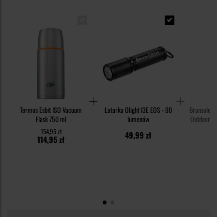
Termos Esbit ISO Vacuum
Latarka Olight I3E EOS - 90
Bransoletk
Flask 750 ml
lumenów
Outdoor z 
154,95 zł
49,99 zł
1
114,95 zł