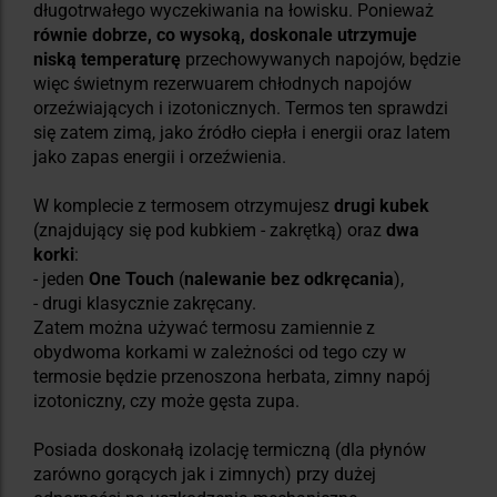
długotrwałego wyczekiwania na łowisku. Ponieważ
równie dobrze, co wysoką, doskonale utrzymuje
niską temperaturę
przechowywanych napojów, będzie
więc świetnym rezerwuarem chłodnych napojów
orzeźwiających i izotonicznych. Termos ten sprawdzi
się zatem zimą, jako źródło ciepła i energii oraz latem
jako zapas energii i orzeźwienia.
W komplecie z termosem otrzymujesz
drugi kubek
(znajdujący się pod kubkiem - zakrętką) oraz
dwa
korki
:
- jeden
One Touch
(
nalewanie bez odkręcania
),
- drugi klasycznie zakręcany.
Zatem można używać termosu zamiennie z
obydwoma korkami w zależności od tego czy w
termosie będzie przenoszona herbata, zimny napój
izotoniczny, czy może gęsta zupa.
Posiada doskonałą izolację termiczną (dla płynów
zarówno gorących jak i zimnych) przy dużej