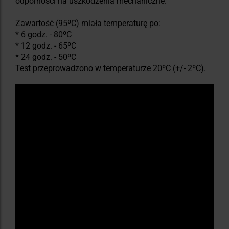
odporności na uszkodzenia mechaniczne.
Zawartość (95ºC) miała temperaturę po:
* 6 godz. - 80ºC
* 12 godz. - 65ºC
* 24 godz. - 50ºC
Test przeprowadzono w temperaturze 20ºC (+/- 2ºC).