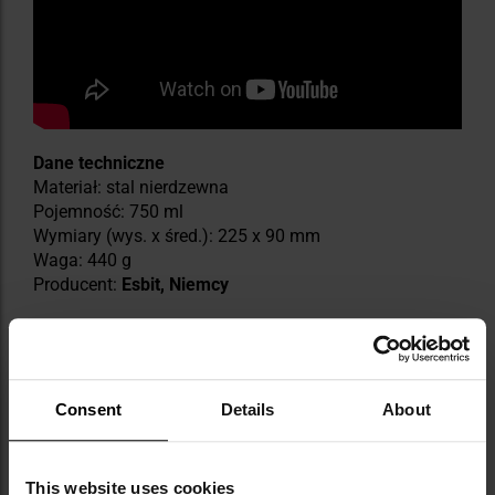
Dane techniczne
Materiał: stal nierdzewna
Pojemność: 750 ml
Wymiary (wys. x śred.): 225 x 90 mm
Waga: 440 g
Producent:
Esbit, Niemcy
Consent
Details
About
This website uses cookies