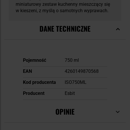
miniaturowy zestaw kuchenny mieszczący się
w kieszeni, z myślą o samotnych wyprawach.
DANE TECHNICZNE
Więcej
Pojemność
750 ml
informacji
EAN
4260149870568
Kod producenta
ISO750ML
Producent
Esbit
OPINIE