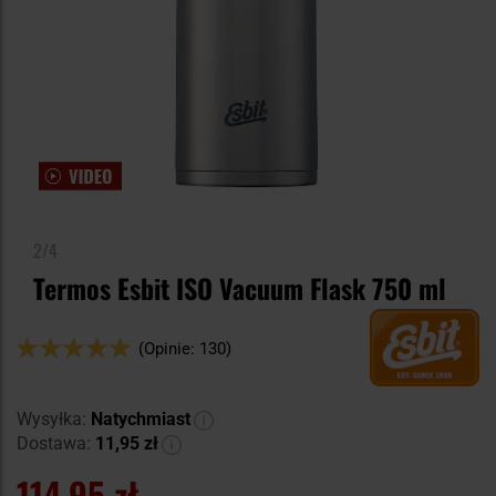
2/4
Termos Esbit ISO Vacuum Flask 750 ml
Ocena:
(Opinie: 130)
100
100
% of
Wysyłka:
Natychmiast
Dostawa:
11,95 zł
114,95 zł