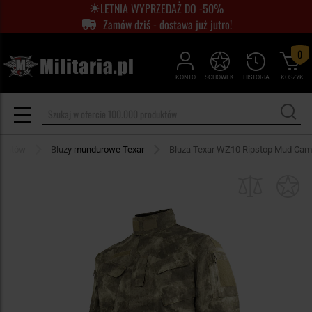
LETNIA WYPRZEDAŻ DO -50%
Zamów dziś - dostawa już jutro!
0
KONTO
SCHOWEK
HISTORIA
KOSZYK
centów
Bluzy mundurowe Texar
Bluza Texar WZ10 Ripstop Mud Cam