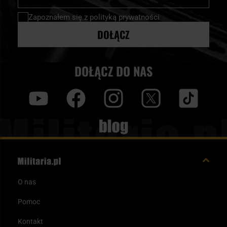
newsletter:
Zapoznałem się z
polityką prywatności
DOŁĄCZ
DOŁĄCZ DO NAS
y
f
i
t
tt
Blog
O nas
Pomoc
Kontakt