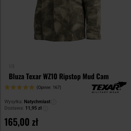
1/6
Bluza Texar WZ10 Ripstop Mud Cam
Ocena:
(Opinie: 167)
98
100
% of
Wysyłka:
Natychmiast
Dostawa:
11,95 zł
165,00 zł