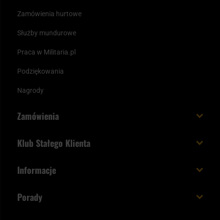
Zamówienia hurtowe
Służby mundurowe
Praca w Militaria.pl
Podziękowania
Nagrody
Zamówienia
Koszt i czas dostawy
Klub Stałego Klienta
Zamów do 23:00 - dostawa jutro!
Co zyskujesz z kontem KSK
Informacje
Paczka w weekend
Jak wykorzystać punkty KSK
Regulamin
Status zamówienia
Porady
Unboxing Militaria.pl
Cookies
Sposoby płatności
Polecane śpiwory na wiosnę