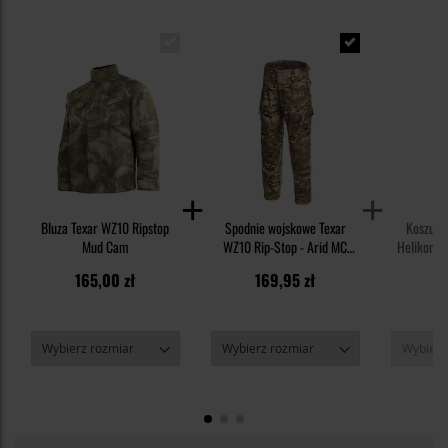
Bluza Texar WZ10 Ripstop
Spodnie wojskowe Texar
Koszulk
Mud Cam
WZ10 Rip-Stop - Arid MC
Helikon-Te
Camo
TopCool
165,00 zł
169,95 zł
9