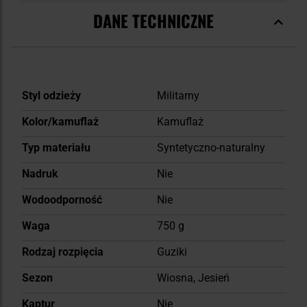
DANE TECHNICZNE
Więcej
Styl odzieży
Militarny
informacji
Kolor/kamuflaż
Kamuflaż
Typ materiału
Syntetyczno-naturalny
Nadruk
Nie
Wodoodporność
Nie
Waga
750 g
Rodzaj rozpięcia
Guziki
Sezon
Wiosna, Jesień
Kaptur
Nie