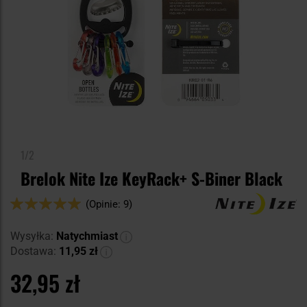
1/2
Brelok Nite Ize KeyRack+ S-Biner Black
Ocena:
(Opinie: 9)
100
100
% of
Wysyłka:
Natychmiast
Dostawa:
11,95 zł
32,95 zł