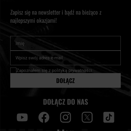
Zapisz się na newsletter i bądź na bieżąco z
najlepszymi okazjami!
Imię
Subskrybuj
nasz
newsletter:
Zapoznałem się z
polityką prywatności
DOŁĄCZ
DOŁĄCZ DO NAS
y
f
i
t
tt