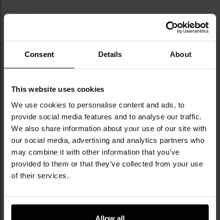
Consent
Details
About
Militaria.pl jest dealerem premium marki Nite
Ize.
This website uses cookies
Nite Ize to amerykańska marka z Kolorado,
We use cookies to personalise content and ads, to
założona w 1989 roku przez Ricka Case’a -
provide social media features and to analyse our traffic.
studenta, który podczas nocnego wędkowania
We also share information about your use of our site with
utknął z latarką w ustach i... wpadła mu do
our social media, advertising and analytics partners who
wody. To zdarzenie zapoczątkowało pomysł na
may combine it with other information that you’ve
Headband Mini Flashlight Holder, a dziś firma
provided to them or that they’ve collected from your use
oferuje ponad 500 innowacyjnych akcesoriów
of their services.
EDC. Marka zdobyła rozgłos dzięki S-Binerowi -
podwójnemu karabińczykowi, który zyskał
sławę na miarę ikon takich jak szklana butelka
Coca-Coli - i stał się symbolem funkcjonalnego
Allow all