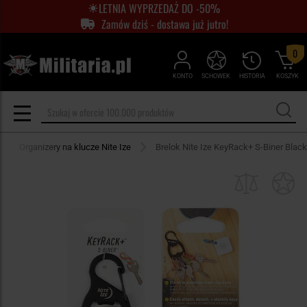
LETNIA WYPRZEDAŻ DO -50%
Zamów dziś - dostawa już jutro!
0
KONTO
SCHOWEK
HISTORIA
KOSZYK
Organizery na klucze Nite Ize
Brelok Nite Ize KeyRack+ S-Biner Black