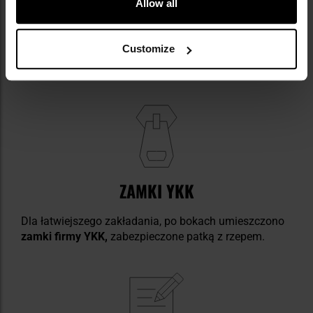
Allow all
Customize
ZAMKI YKK
Dla łatwiejszego zakładania, po bokach umieszczono
zamki firmy
YKK,
zabezpieczone patką z rzepem.