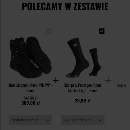
POLECAMY W ZESTAWIE
Buty Magnum Drum MID WP -
Skarpety Pentagon Alpine
Impregn
Black
Merino Light - Black
Tex
649,00 zł
29,99 zł
3
369,00 zł