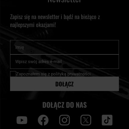
Zapisz się na newsletter i bądź na bieżąco z
najlepszymi okazjami!
Imię
Subskrybuj
nasz
newsletter:
Zapoznałem się z
polityką prywatności
DOŁĄCZ
DOŁĄCZ DO NAS
y
f
i
t
tt