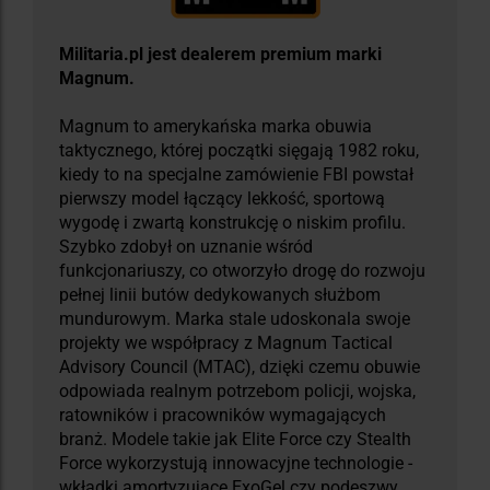
Militaria.pl jest dealerem premium marki
Magnum.
Magnum to amerykańska marka obuwia
taktycznego, której początki sięgają 1982 roku,
kiedy to na specjalne zamówienie FBI powstał
pierwszy model łączący lekkość, sportową
wygodę i zwartą konstrukcję o niskim profilu.
Szybko zdobył on uznanie wśród
funkcjonariuszy, co otworzyło drogę do rozwoju
pełnej linii butów dedykowanych służbom
mundurowym. Marka stale udoskonala swoje
projekty we współpracy z Magnum Tactical
Advisory Council (MTAC), dzięki czemu obuwie
odpowiada realnym potrzebom policji, wojska,
ratowników i pracowników wymagających
branż. Modele takie jak Elite Force czy Stealth
Force wykorzystują innowacyjne technologie -
wkładki amortyzujące ExoGel czy podeszwy