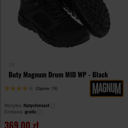
1/9
Buty Magnum Drum MID WP - Black
Ocena:
(Opinie: 15)
82
100
% of
Wysyłka:
Natychmiast
Dostawa:
gratis
369,00 zł