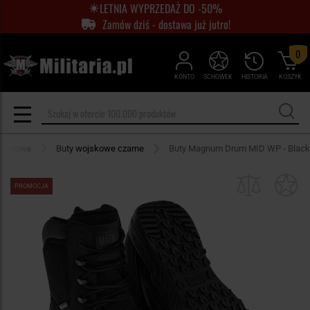
LETNIA WYPRZEDAŻ DO -50%
Zamów dziś - dostawa już jutro!
0
KONTO
SCHOWEK
HISTORIA
KOSZYK
ojskowe
Buty wojskowe czarne
Buty Magnum Drum MID WP - Black
PROMOCJA