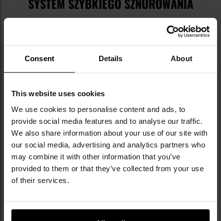
SYSTEM SZYBKIEGO SZNUROWANIA
Buty wyposażone zostały w cztery pary otworów
sznurowania wykonanych ze wzmacnianego
tworzywa. W górnej części znajduje się osiem
wygodnych przelotek
systemu szybkiego
Consent
Details
About
sznurowania
.
This website uses cookies
We use cookies to personalise content and ads, to
provide social media features and to analyse our traffic.
We also share information about your use of our site with
our social media, advertising and analytics partners who
may combine it with other information that you’ve
provided to them or that they’ve collected from your use
of their services.