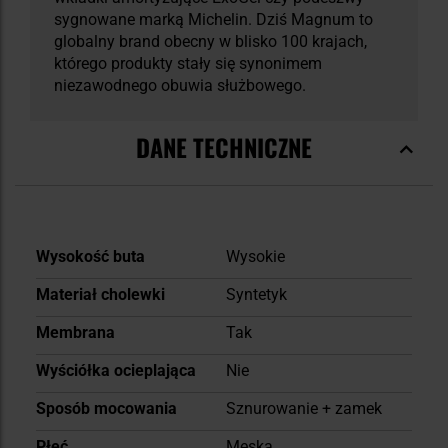
sygnowane marką Michelin. Dziś Magnum to
globalny brand obecny w blisko 100 krajach,
którego produkty stały się synonimem
niezawodnego obuwia służbowego.
DANE TECHNICZNE
Więcej
Wysokość buta
Wysokie
informacji
Materiał cholewki
Syntetyk
Membrana
Tak
Wyściółka ocieplająca
Nie
Sposób mocowania
Sznurowanie + zamek
Płeć
Męska