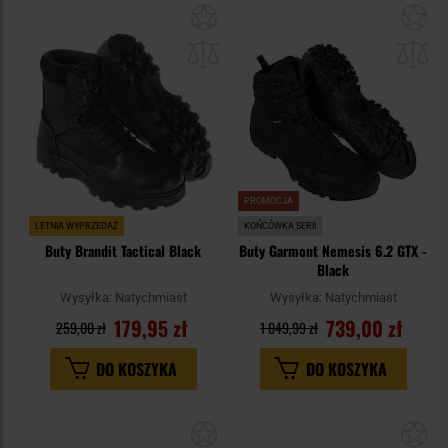
Dodaj
Do
do
do
schowka
sc
PROMOCJA
LETNIA WYPRZEDAŻ
KOŃCÓWKA SERII
Buty Brandit Tactical Black
Buty Garmont Nemesis 6.2 GTX -
Black
Wysyłka:
Natychmiast
Wysyłka:
Natychmiast
179,95 zł
739,00 zł
259,00 zł
1 049,99 zł
DO KOSZYKA
DO KOSZYKA
Dodaj
Do