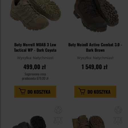
Buty Merrell MOAB 3 Low
Buty Meindl Active Combat 3.0 -
Tactical WP - Dark Coyote
Dark Brown
Wysyłka:
Natychmiast
Wysyłka:
Natychmiast
499,00 zł
1 549,00 zł
Sugerowana cena
producenta
679,00 zł
DO KOSZYKA
DO KOSZYKA
Dodaj
Do
do
do
schowka
sc