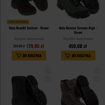
LETNIA WYPRZEDAŻ
Buty Brandit Tactical - Brown
Buty Bennon Terenno High -
Green
Wysyłka:
Natychmiast
Wysyłka:
Natychmiast
179,95 zł
459,00 zł
259,00 zł
DO KOSZYKA
DO KOSZYKA
Dodaj
Do
do
do
schowka
sc