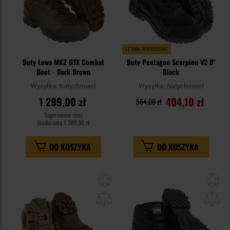
LETNIA WYPRZEDAŻ
Buty Lowa MK2 GTX Combat
Buty Pentagon Scorpion V2 8"
Boot - Dark Brown
Black
Wysyłka:
Natychmiast
Wysyłka:
Natychmiast
1 299,00 zł
404,10 zł
564,00 zł
Sugerowana cena
producenta
1 389,00 zł
DO KOSZYKA
DO KOSZYKA
Dodaj
Do
do
do
schowka
sc