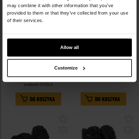
may combine it with other information that you’ve
provided to them or that they’ve collected from your use
of their services.
BESTSELLER
LETNIA WYPRZEDAŻ
Buty Serval Grom - Brązowe
Buty Pentagon Scorpion Suede
Allow all
V2 4" - Black
Wysyłka:
Natychmiast
Wysyłka:
Natychmiast
Customize
349,00 zł
359,10 zł
449,00 zł
Sugerowana cena
producenta
379,00 zł
DO KOSZYKA
DO KOSZYKA
Dodaj
Do
do
do
schowka
sc