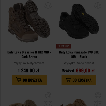
do
do
schowka
sc
PROMOCJA
Buty Lowa Breacher N GTX MID -
Buty Lowa Renegade EVO GTX
Dark Brown
LOW - Black
Wysyłka:
Natychmiast
Wysyłka:
Natychmiast
1 249,00 zł
699,00 zł
959,00 zł
DO KOSZYKA
DO KOSZYKA
Dodaj
Do
do
do
schowka
sc