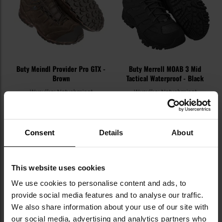
Buty Meindl Provider Pro GTX -
Buty Merrell MOAB 3 Mid
Brown
Tactical Waterproof - Black
Wysyłka:
Natychmiast
Wysyłka:
Natychmiast
1 149,00 zł
569,00 zł
Sugerowana cena
producenta
759,00 zł
Consent
Details
About
DO KOSZYKA
DO KOSZYKA
This website uses cookies
Dodaj
Do
We use cookies to personalise content and ads, to
do
do
provide social media features and to analyse our traffic.
schowka
sc
We also share information about your use of our site with
our social media, advertising and analytics partners who