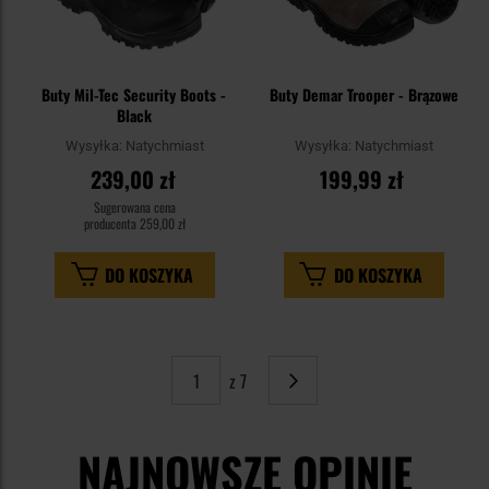
Buty Mil-Tec Security Boots -
Buty Demar Trooper - Brązowe
Black
Wysyłka:
Natychmiast
Wysyłka:
Natychmiast
239,00 zł
199,99 zł
Sugerowana cena
producenta
259,00 zł
DO KOSZYKA
DO KOSZYKA
z 7
Strona
Następne
NAJNOWSZE OPINIE