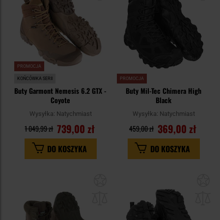
PROMOCJA
KOŃCÓWKA SERII
PROMOCJA
Buty Garmont Nemesis 6.2 GTX -
Buty Mil-Tec Chimera High
Coyote
Black
Wysyłka:
Natychmiast
Wysyłka:
Natychmiast
739,00 zł
369,00 zł
1 049,99 zł
459,00 zł
DO KOSZYKA
DO KOSZYKA
Dodaj
Do
do
do
schowka
sc