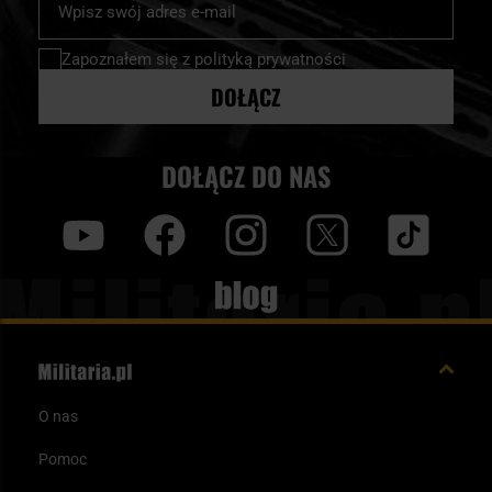
nasz
newsletter:
Zapoznałem się z
polityką prywatności
DOŁĄCZ
DOŁĄCZ DO NAS
y
f
i
t
tt
Blog
O nas
Pomoc