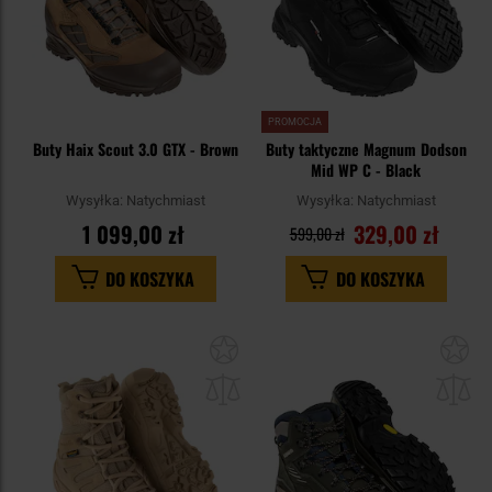
PROMOCJA
Buty Haix Scout 3.0 GTX - Brown
Buty taktyczne Magnum Dodson
Mid WP C - Black
Wysyłka:
Natychmiast
Wysyłka:
Natychmiast
1 099,00 zł
329,00 zł
599,00 zł
DO KOSZYKA
DO KOSZYKA
Dodaj
Do
do
do
schowka
sc