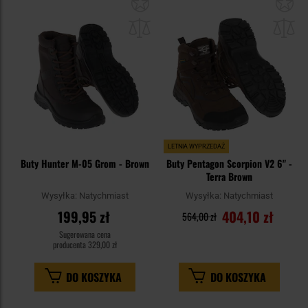
Dodaj
Do
do
do
schowka
sc
LETNIA WYPRZEDAŻ
Buty Hunter M-05 Grom - Brown
Buty Pentagon Scorpion V2 6" -
Terra Brown
Wysyłka:
Natychmiast
Wysyłka:
Natychmiast
199,95 zł
404,10 zł
564,00 zł
Sugerowana cena
producenta
329,00 zł
DO KOSZYKA
DO KOSZYKA