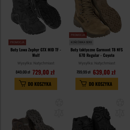
PROMOCJA
PROMOCJA
KOŃCÓWKA SERII
Buty Lowa Zephyr GTX MID TF -
Buty taktyczne Garmont T8 NFS
Wolf
670 Regular - Coyote
Wysyłka:
Natychmiast
Wysyłka:
Natychmiast
729,00 zł
639,00 zł
849,00 zł
799,99 zł
DO KOSZYKA
DO KOSZYKA
Dodaj
Do
do
do
schowka
sc