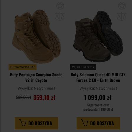
Dodaj
Do
do
do
schowka
sc
LETNIA WYPRZEDAŻ
MĘSKIE PREZENTY
Buty Pentagon Scorpion Suede
Buty Salomon Quest 4D MID GTX
V2 8" Coyote
Forces 2 EN - Earth Brown
Wysyłka:
Natychmiast
Wysyłka:
Natychmiast
359,10 zł
1 099,00 zł
532,00 zł
Sugerowana cena
producenta
1 199,00 zł
DO KOSZYKA
DO KOSZYKA