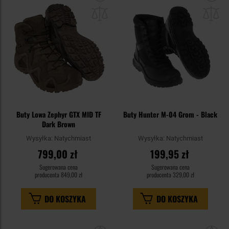
do
do
schowka
sc
Buty Lowa Zephyr GTX MID TF
Buty Hunter M-04 Grom - Black
Dark Brown
Wysyłka:
Natychmiast
Wysyłka:
Natychmiast
799,00 zł
199,95 zł
Sugerowana cena
Sugerowana cena
producenta
849,00 zł
producenta
329,00 zł
DO KOSZYKA
DO KOSZYKA