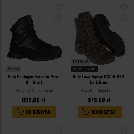
Dodaj
Do
do
do
schowka
sc
BESTSELLER
NOWOŚĆ
MĘSKIE PREZENTY
Buty Pentagon Predator Patrol
Buty Lowa Zephyr GTX HI MK2 -
8" - Black
Dark Brown
Wysyłka:
Natychmiast
Wysyłka:
Natychmiast
699,00 zł
979,00 zł
DO KOSZYKA
DO KOSZYKA
Dodaj
Do