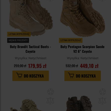
LETNIA WYPRZEDAŻ
MĘSKIE PREZENTY
LETNIA WYPRZEDAŻ
Buty Brandit Tactical Boots -
Buty Pentagon Scorpion Suede
Coyote
V2 6" Coyote
Wysyłka:
Natychmiast
Wysyłka:
Natychmiast
179,95 zł
449,10 zł
259,00 zł
532,00 zł
DO KOSZYKA
DO KOSZYKA
Dodaj
Do
do
do
schowka
sc