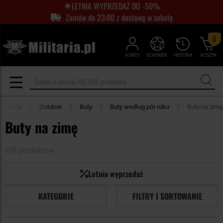
LETNIA WYPRZEDAŻ DO -50%
Zamów do 23:00 z dostawą w sobotę
0
KONTO
SCHOWEK
HISTORIA
KOSZYK
 główna
Outdoor
Buty
Buty według pór roku
Buty na zimę
Buty na zimę
318 produktów
Letnia wyprzedaż
KATEGORIE
FILTRY I SORTOWANIE