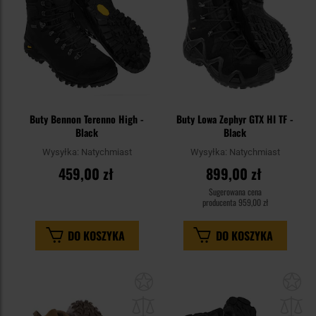
Buty Bennon Terenno High -
Buty Lowa Zephyr GTX HI TF -
Black
Black
Wysyłka:
Natychmiast
Wysyłka:
Natychmiast
459,00 zł
899,00 zł
Sugerowana cena
producenta
959,00 zł
DO KOSZYKA
DO KOSZYKA
Dodaj
Do
do
do
schowka
sc