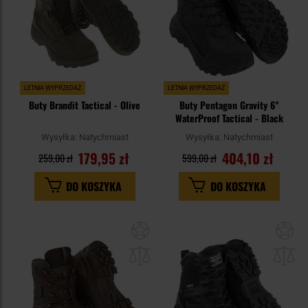
LETNIA WYPRZEDAŻ
LETNIA WYPRZEDAŻ
Buty Brandit Tactical - Olive
Buty Pentagon Gravity 6''
WaterProof Tactical - Black
Wysyłka:
Natychmiast
Wysyłka:
Natychmiast
179,95 zł
404,10 zł
259,00 zł
599,00 zł
DO KOSZYKA
DO KOSZYKA
Dodaj
Do
do
do
schowka
sc