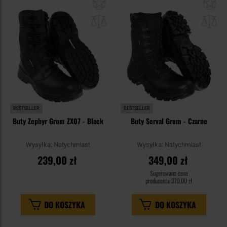
Dodaj
Do
do
do
schowka
sc
BESTSELLER
BESTSELLER
Buty Zephyr Grom ZX07 - Black
Buty Serval Grom - Czarne
Wysyłka:
Natychmiast
Wysyłka:
Natychmiast
239,00 zł
349,00 zł
Sugerowana cena
producenta
379,00 zł
DO KOSZYKA
DO KOSZYKA