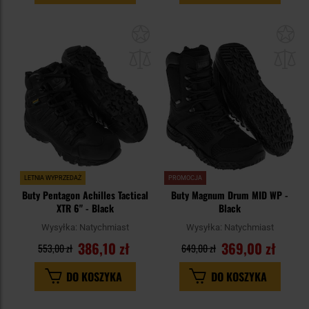
Dodaj
Do
do
do
schowka
sc
LETNIA WYPRZEDAŻ
PROMOCJA
Buty Pentagon Achilles Tactical
Buty Magnum Drum MID WP -
XTR 6" - Black
Black
Wysyłka:
Natychmiast
Wysyłka:
Natychmiast
386,10 zł
369,00 zł
553,00 zł
649,00 zł
DO KOSZYKA
DO KOSZYKA