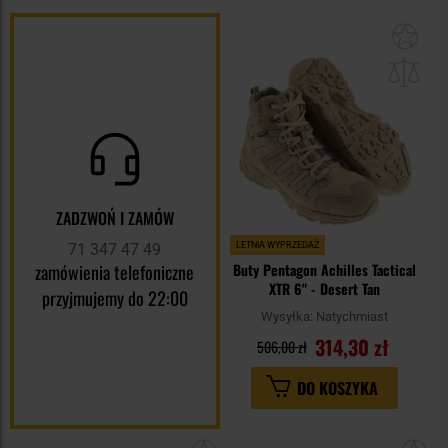
Dod
do
sc
ZADZWOŃ I ZAMÓW
71 347 47 49
LETNIA WYPRZEDAŻ
zamówienia telefoniczne
Buty Pentagon Achilles Tactical
XTR 6" - Desert Tan
przyjmujemy do 22:00
Wysyłka:
Natychmiast
314,30 zł
506,00 zł
DO KOSZYKA