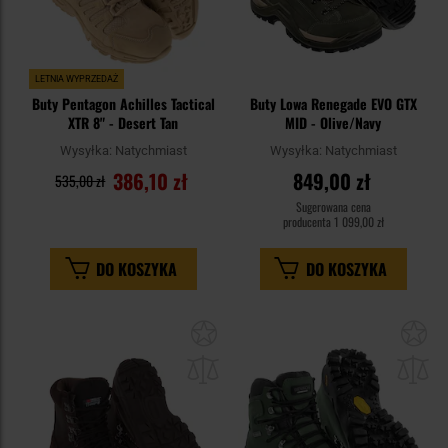
LETNIA WYPRZEDAŻ
Buty Pentagon Achilles Tactical
Buty Lowa Renegade EVO GTX
XTR 8" - Desert Tan
MID - Olive/Navy
Wysyłka:
Natychmiast
Wysyłka:
Natychmiast
386,10 zł
849,00 zł
535,00 zł
Sugerowana cena
producenta
1 099,00 zł
DO KOSZYKA
DO KOSZYKA
Dodaj
Do
do
do
schowka
sc