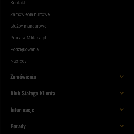
Kontakt
Zamówienia hurtowe
Służby mundurowe
Praca w Militaria.pl
Podziękowania
Nagrody
Zamówienia
Koszt i czas dostawy
Klub Stałego Klienta
Zamów do 23:00 - dostawa jutro!
Co zyskujesz z kontem KSK
Informacje
Paczka w weekend
Jak wykorzystać punkty KSK
Regulamin
Status zamówienia
Porady
Unboxing Militaria.pl
Cookies