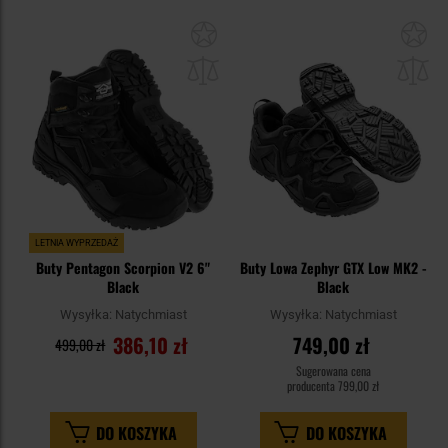
Dodaj
Do
do
do
schowka
sc
LETNIA WYPRZEDAŻ
Buty Pentagon Scorpion V2 6"
Buty Lowa Zephyr GTX Low MK2 -
Black
Black
Wysyłka:
Natychmiast
Wysyłka:
Natychmiast
386,10 zł
749,00 zł
499,00 zł
Sugerowana cena
producenta
799,00 zł
DO KOSZYKA
DO KOSZYKA