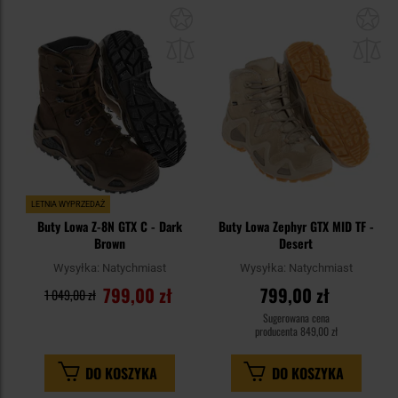
Dodaj
Do
do
do
schowka
sc
LETNIA WYPRZEDAŻ
Buty Lowa Z-8N GTX C - Dark
Buty Lowa Zephyr GTX MID TF -
Brown
Desert
Wysyłka:
Natychmiast
Wysyłka:
Natychmiast
799,00 zł
799,00 zł
1 049,00 zł
Sugerowana cena
producenta
849,00 zł
DO KOSZYKA
DO KOSZYKA