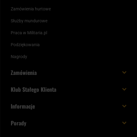
Zamówienia hurtowe
Służby mundurowe
Praca w Militaria.pl
Podziękowania
Nagrody
Zamówienia
Koszt i czas dostawy
Klub Stałego Klienta
Zamów do 23:00 - dostawa jutro!
Co zyskujesz z kontem KSK
Informacje
Paczka w weekend
Jak wykorzystać punkty KSK
Regulamin
Status zamówienia
Porady
Unboxing Militaria.pl
Cookies
Sposoby płatności
Polecane śpiwory na wiosnę