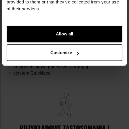
provided to them or that they’ve collected from your use
of their services.
NAJWAŻNIEJSZE CECHY
Allow all
konstrukcja 3D Advanced Chassis
wykonane z Cordury
stabilizator wykonany ze skóry SensiFit
Customize
odeszwa środkowa z pianki Eva
wkładka Ortholite
antyprzebiciowa podeszwa Contagrip
stystem Quicklace
PRZYKŁADOWE ZASTOSOWANIA I