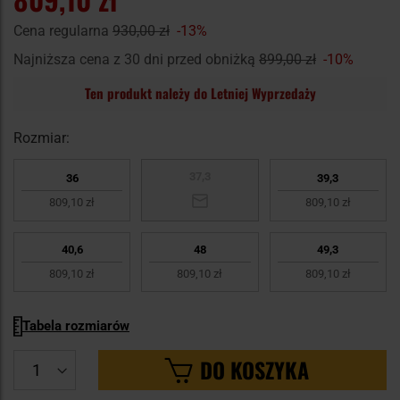
Cena regularna
930,00 zł
-13%
Najniższa cena z 30 dni przed obniżką
899,00 zł
-10%
Ten produkt należy do Letniej Wyprzedaży
Rozmiar:
37,3
36
39,3
809,10 zł
809,10 zł
40,6
48
49,3
809,10 zł
809,10 zł
809,10 zł
Tabela rozmiarów
DO KOSZYKA