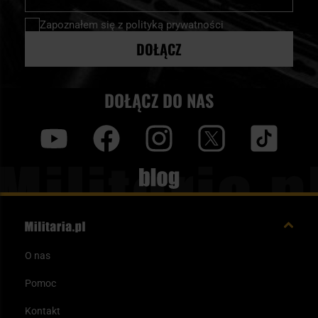
newsletter:
Zapoznałem się z
polityką prywatności
DOŁĄCZ
DOŁĄCZ DO NAS
y
f
i
t
tt
Blog
O nas
Pomoc
Kontakt