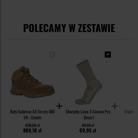
POLECAMY W ZESTAWIE
Buty Salomon XA Forces MID
Skarpety Lowa 3-Season Pro
Impregn
EN - Coyote
- Desert
Tex
930,00 zł
89,95 zł
3
809,10 zł
69,95 zł