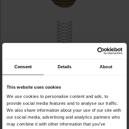
METALOWE PRZELOTKI, STYSTEM
QUICKLACE
Consent
Details
About
Metalowe przelotki do sznurowadeł umożliwiające
szybkie sznurowanie.
System Quicklace
ułatwia
This website uses cookies
szybkie zasznurowanie lub poluzowanie buta jednym
pociągnięciem.
We use cookies to personalise content and ads, to
provide social media features and to analyse our traffic.
We also share information about your use of our site with
our social media, advertising and analytics partners who
may combine it with other information that you’ve