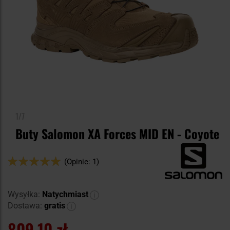
1/7
Buty Salomon XA Forces MID EN - Coyote
Ocena:
(Opinie: 1)
100
100
% of
Wysyłka:
Natychmiast
Dostawa:
gratis
809,10 zł