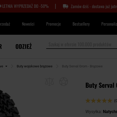
|
LETNIA WYPRZEDAŻ DO -50%
Zamów dziś - dostawa już jutr
przedaż
Nowości
Promocje
Bestsellery
Personali
R
ODZIEŻ
we
Buty wojskowe brązowe
Buty Serval Grom - Brązowe
Buty Serval
Ocena:
(
100
100
% of
Wysyłka:
Natych