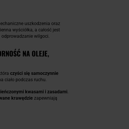
echaniczne uszkodzenia oraz
nna wyściółka, a całość jest
 odprowadzanie wilgoci.
RNOŚĆ NA OLEJE,
 która
czyści się samoczynnie
na ciało podczas ruchu.
zcieńczonymi kwasami i zasadami
.
owane krawędzie
zapewniają