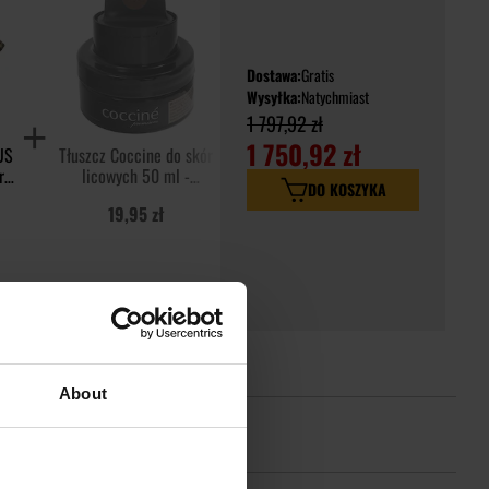
Dostawa:
Gratis
Wysyłka:
Natychmiast
1 797,92 zł
1 750,92 zł
US
Tłuszcz Coccine do skór
ra
licowych 50 ml -
DO KOSZYKA
brązowy
19,95 zł
About