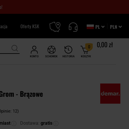
o!
zacja
Oferty KSK
PL
PLN
0,00 zł
0
KONTO
SCHOWEK
HISTORIA
KOSZYK
 Grom - Brązowe
Opinie: 12)
miast
Dostawa:
gratis