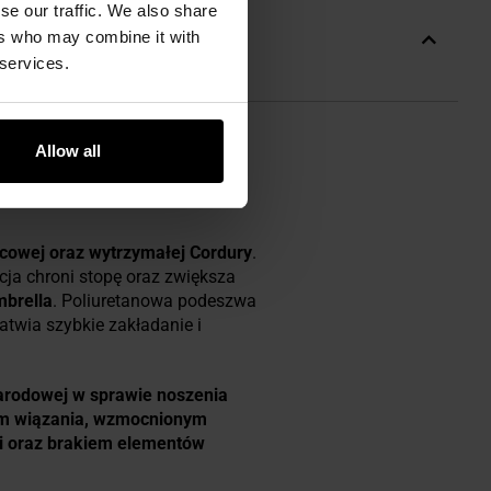
se our traffic. We also share
ers who may combine it with
 services.
Allow all
icowej oraz wytrzymałej Cordury
.
cja chroni stopę oraz zwiększa
brella
. Poliuretanowa podeszwa
twia szybkie zakładanie i
arodowej w sprawie noszenia
em wiązania, wzmocnionym
i oraz brakiem elementów