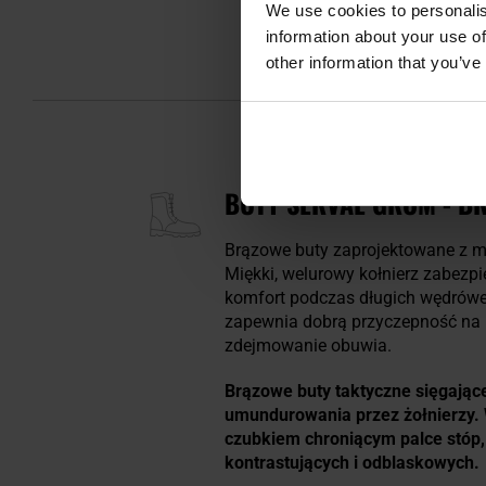
We use cookies to personalis
information about your use of
other information that you’ve
BUTY SERVAL GROM - B
Brązowe buty zaprojektowane z 
Miękki, welurowy kołnierz zabezp
komfort podczas długich wędrów
zapewnia dobrą przyczepność na l
zdejmowanie obuwia.
Brązowe buty taktyczne sięgając
umundurowania przez żołnierzy
czubkiem chroniącym palce stóp
kontrastujących i odblaskowych.