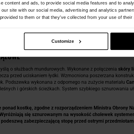
e content and ads, to provide social media features and to analy
OPIS
 our site with our social media, advertising and analytics partn
 provided to them or that they’ve collected from your use of their
Customize
RĄZOWE
myślą o służbach mundurowych. Wykonane z połączenia
skóry l
iecza przed uciskaniem łydki. Wzmocniona poszerzana konstruk
ek. Podszewka wykonana z odpornego na zużycie materiału
Cam
eśnych i górskich ścieżkach. System szybkiego sznurowania uła
e ponad kostkę, zgodne z rozporządzeniem Ministra Obrony N
. Wyróżniają się sznurowanym na wysokość cholewek system
, podeszwą zabezpieczającą stopę przed ostrymi przedmiotam