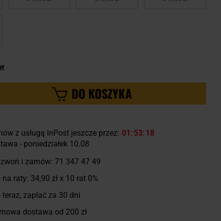
ów
DO KOSZYKA
ów z usługą InPost jeszcze przez:
01
53
17
tawa - poniedziałek 10.08
zwoń i zamów:
71 347 47 49
 na raty:
34,90 zł
x 10 rat 0%
 teraz, zapłać za 30 dni
mowa dostawa od 200 zł