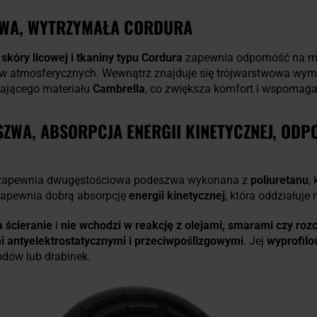
OWA, WYTRZYMAŁA CORDURA
a
skóry licowej i tkaniny typu Cordura
zapewnia odporność na m
w atmosferycznych. Wewnątrz znajduje się trójwarstwowa wymie
ającego materiału
Cambrella
, co zwiększa komfort i wspomaga
WA, ABSORPCJA ENERGII KINETYCZNEJ, ODPO
ie zapewnia dwugęstościowa podeszwa wykonana z
poliuretanu
,
zapewnia dobrą absorpcję
energii kinetycznej
, która
oddziałuje 
 ścieranie
i
nie wchodzi w reakcję z olejami, smarami czy ro
 antyelektrostatycznymi i przeciwpoślizgowymi
. Jej
wyprofil
dów lub drabinek.