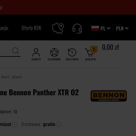
o!
zacja
Oferty KSK
PL
PLN
0,00 zł
0
KONTO
SCHOWEK
HISTORIA
KOSZYK
 Boot - Black
zne Bennon Panther XTR O2
Opinie: 5)
miast
Dostawa:
gratis