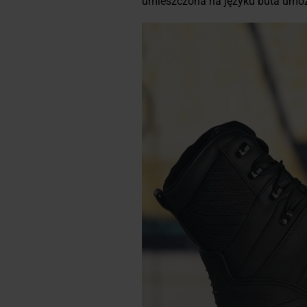
umieszczona na języku buta umoż