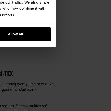
se our traffic. We also share
ers who may combine it with
 services.
racy służb mundurowych takich
.
Allow all
I-TEX
ia lepszą wentylację przy dużej
goci oraz skutecznie
zeniem. Specjalna kieszeń