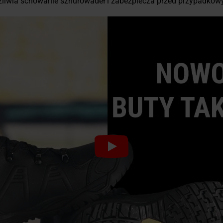
liwia schowanie sznurowadeł i zabezpiecza przed przypadko