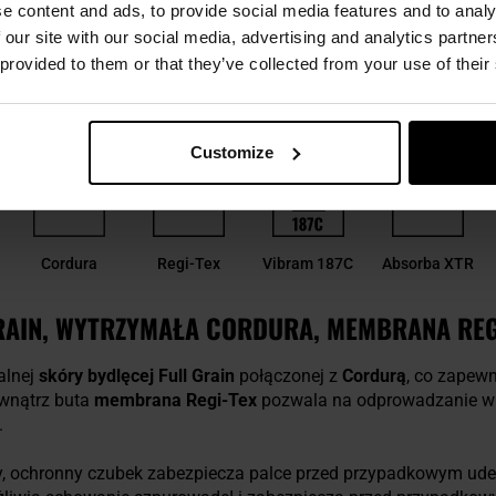
e content and ads, to provide social media features and to analy
 our site with our social media, advertising and analytics partn
N PANTHER XTR O2 BOOT - BLACK
 provided to them or that they’ve collected from your use of their
ane ze skóry naturalnej oraz Cordury. Sprawdzą się podczas p
iczna, ale również jako uniwersalne obuwie miejskie lub terenowe
Customize
Cordura
Regi-Tex
Vibram 187C
Absorba XTR
RAIN, WYTRZYMAŁA CORDURA, MEMBRANA REG
alnej
skóry bydlęcej
Full Grain
połączonej z
Cordurą
, co zapewn
ewnątrz buta
membrana
Regi-Tex
pozwala na odprowadzanie wil
.
ochronny czubek zabezpiecza palce przed przypadkowym uder