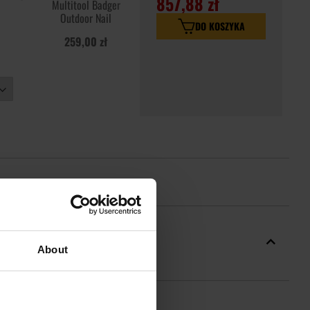
857,88 zł
Multitool Badger
Outdoor Nail
DO KOSZYKA
259,00 zł
About