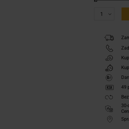
Zam
Zad
Kup
Kup
Dar
49
p
Bez
30-
Cen
Spr