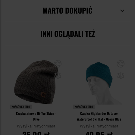
WARTO DOKUPIĆ
INNI OGLĄDALI TEŻ
KOŃCÓWKA SERII
KOŃCÓWKA SERII
Czapka zimowa Hi-Tec Skien -
Czapka Highlander Outdoor
Olive
Waterproof Ski Hat - Ocean Blue
Wysyłka: Natychmiast
Wysyłka: Natychmiast
35,00 zł
49,95 zł