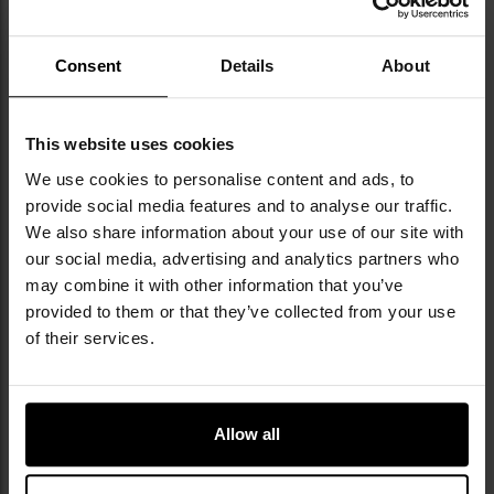
turystycznego, która od początku działalności
skupia się na tworzeniu funkcjonalnych modeli
opartych na innowacyjnych rozwiązaniach - od
Consent
Details
About
lekkich butów do squasha po przełomowy
Sierra Sneaker, uznawany za pierwsze sportowe
obuwie trekkingowe. W 1981 roku Hi-Tec zyskał
This website uses cookies
ogromną popularność w Wielkiej Brytanii dzięki
We use cookies to personalise content and ads, to
modelowi Silver Shadow, który nosiło 23%
provide social media features and to analyse our traffic.
uczestników London Marathon. Marka
We also share information about your use of our site with
wyznaczała kierunki w segmencie hybrydowego
obuwia terenowo-miejskiego, wprowadzając
our social media, advertising and analytics partners who
technologie takie jak AirBall Concept czy
may combine it with other information that you’ve
ultralekką konstrukcję V-LITE. Symbolicznym
provided to them or that they’ve collected from your use
momentem w historii firmy był rok 1990, kiedy
of their services.
Nelson Mandela opuścił więzienie w modelu Hi-
Tec ACE. Obecnie, po blisko 50 latach obecności
na rynku, marka pozostaje jednym z liderów
kategorii outdoor crossover, łącząc nowoczesne
Allow all
technologie z miejską estetyką - czego wyrazem
są m.in. kolekcje HTS74, reinterpretujące