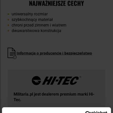
NAJWAŻNIEJSZE CECHY
uniwersalny rozmiar
szybkochnący materiał
chroni przed zimnem i wiatrem
dwuwarstwowa konstrukcja
Informacja o producencie i bezpieczeństwo
Militaria.pl jest dealerem premium marki Hi-
Tec.
Hi-Tec to brytyjska marka obuwia sportowego i