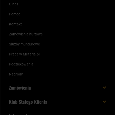
O nas
Pomoc
Kontakt
Zamówienia hurtowe
Służby mundurowe
Praca w Militaria.pl
Podziękowania
Nagrody
Zamówienia
Koszt i czas dostawy
Klub Stałego Klienta
Zamów do 23:00 - dostawa jutro!
Co zyskujesz z kontem KSK