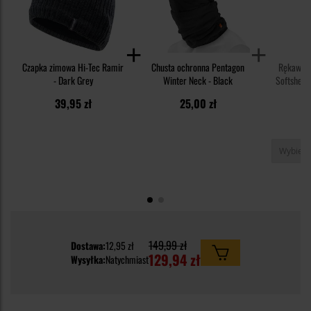
Czapka zimowa Hi-Tec Ramir
Chusta ochronna Pentagon
Rękawice
- Dark Grey
Winter Neck - Black
Softshell 
39,95 zł
25,00 zł
6
149,99 zł
Dostawa:
12,95 zł
129,94 zł
Wysyłka:
Natychmiast