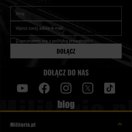
Imię
Subskrybuj
nasz
newsletter:
Zapoznałem się z
polityką prywatności
DOŁĄCZ
DOŁĄCZ DO NAS
y
f
i
t
tt
Blog