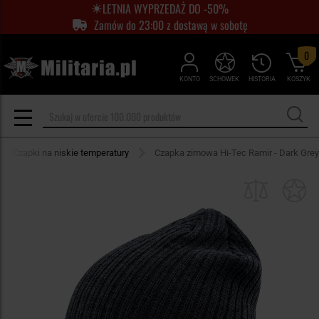
LETNIA WYPRZEDAŻ DO -50%
Zamów do 23:00 z dostawą w sobotę
0
KONTO
SCHOWEK
HISTORIA
KOSZYK
Czapki na niskie temperatury
Czapka zimowa Hi-Tec Ramir - Dark Grey