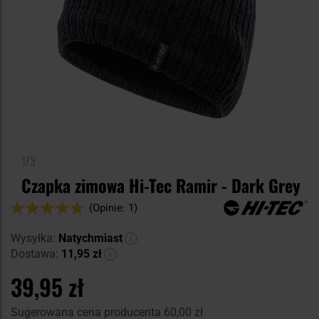
1/3
Czapka zimowa Hi-Tec Ramir - Dark Grey
Ocena:
(Opinie: 1)
100
100
% of
Wysyłka:
Natychmiast
Dostawa:
11,95 zł
39,95 zł
Sugerowana cena producenta
60,00 zł