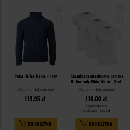
Dodaj
Do
do
do
schowka
sc
Polar Hi-Tec Henis - Navy
Koszulka termoaktywna damska
Hi-Tec Lady Sibic White - 3 szt.
Wysyłka:
Natychmiast
Wysyłka:
Natychmiast
119,95 zł
110,00 zł
Sugerowana cena
producenta
135,00 zł
DO KOSZYKA
DO KOSZYKA