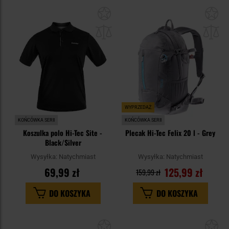
Dodaj
Do
do
do
schowka
sc
WYPRZEDAŻ
KOŃCÓWKA SERII
KOŃCÓWKA SERII
Koszulka polo Hi-Tec Site -
Plecak Hi-Tec Felix 20 l - Grey
Black/Silver
Wysyłka:
Natychmiast
Wysyłka:
Natychmiast
69,99 zł
125,99 zł
159,99 zł
DO KOSZYKA
DO KOSZYKA
Dodaj
Do