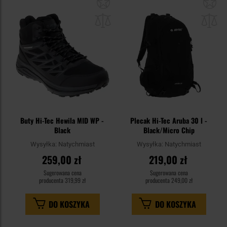
Dodaj
Do
do
do
schowka
sc
Buty Hi-Tec Hewila MID WP -
Plecak Hi-Tec Aruba 30 l -
Black
Black/Micro Chip
Wysyłka:
Natychmiast
Wysyłka:
Natychmiast
259,00 zł
219,00 zł
Sugerowana cena
Sugerowana cena
producenta
319,99 zł
producenta
249,00 zł
DO KOSZYKA
DO KOSZYKA