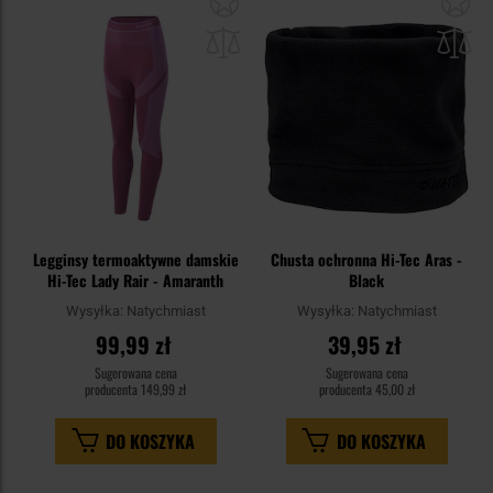
do
do
schowka
sc
Legginsy termoaktywne damskie
Chusta ochronna Hi-Tec Aras -
Hi-Tec Lady Rair - Amaranth
Black
Wysyłka:
Natychmiast
Wysyłka:
Natychmiast
99,99 zł
39,95 zł
Sugerowana cena
Sugerowana cena
producenta
149,99 zł
producenta
45,00 zł
DO KOSZYKA
DO KOSZYKA