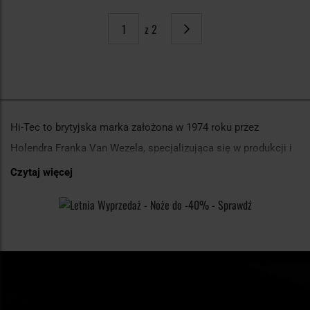
z 2
Strona
Następne
Hi-Tec to brytyjska marka założona w 1974 roku przez
Holendra Franka Van Wezela, specjalizująca się w produkcji i
dystrybucji obuwia, odzieży oraz akcesoriów sportowych i
Czytaj więcej
outdoorowych. Marka Hi-Tec szybko zyskała popularność
dzięki swoim nowatorskim rozwiązaniom technicznym,
zwłaszcza w dziedzinie obuwia sportowego.
Dla kogo są przeznaczone produkty marki
Hi-Tec?