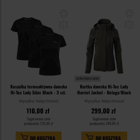
Dodaj
Do
do
do
schowka
sc
KOŃCÓWKA SERII
Koszulka termoaktywna damska
Kurtka damska Hi-Tec Lady
Hi-Tec Lady Sibic Black - 3 szt.
Harriet Jacket - Beluga/Black
Wysyłka:
Natychmiast
Wysyłka:
Natychmiast
110,00 zł
299,00 zł
Sugerowana cena
Sugerowana cena
producenta
135,00 zł
producenta
349,99 zł
DO KOSZYKA
DO KOSZYKA