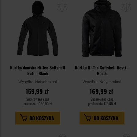
do
do
schowka
sc
Kurtka damska Hi-Tec Softshell
Kurtka Hi-Tec Softshell Resti -
Neti - Black
Black
Wysyłka:
Natychmiast
Wysyłka:
Natychmiast
159,99 zł
169,99 zł
Sugerowana cena
Sugerowana cena
producenta
169,99 zł
producenta
179,99 zł
DO KOSZYKA
DO KOSZYKA
Dodaj
Do