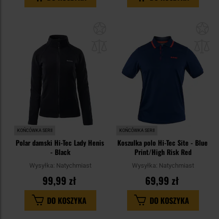
Dodaj
Do
do
do
schowka
sc
KOŃCÓWKA SERII
KOŃCÓWKA SERII
Polar damski Hi-Tec Lady Henis
Koszulka polo Hi-Tec Site - Blue
- Black
Print/High Risk Red
Wysyłka:
Natychmiast
Wysyłka:
Natychmiast
99,99 zł
69,99 zł
DO KOSZYKA
DO KOSZYKA