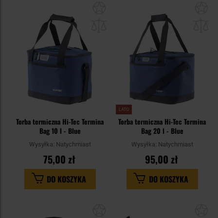
Dodaj
Do
do
do
schowka
sc
LATO
Torba termiczna Hi-Tec Termina
Torba termiczna Hi-Tec Termina
Bag 10 l - Blue
Bag 20 l - Blue
Wysyłka:
Natychmiast
Wysyłka:
Natychmiast
75,00 zł
95,00 zł
DO KOSZYKA
DO KOSZYKA
Dodaj
Do