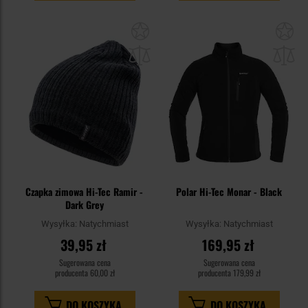
Dodaj
Do
do
do
schowka
sc
Czapka zimowa Hi-Tec Ramir -
Polar Hi-Tec Monar - Black
Dark Grey
Wysyłka:
Natychmiast
Wysyłka:
Natychmiast
39,95 zł
169,95 zł
Sugerowana cena
Sugerowana cena
producenta
60,00 zł
producenta
179,99 zł
DO KOSZYKA
DO KOSZYKA