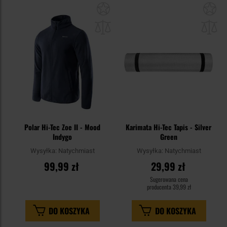
Dodaj
Do
do
do
schowka
sc
Polar Hi-Tec Zoe II - Mood
Karimata Hi-Tec Tapis - Silver
Indygo
Green
Wysyłka:
Natychmiast
Wysyłka:
Natychmiast
99,99 zł
29,99 zł
Sugerowana cena
producenta
39,99 zł
DO KOSZYKA
DO KOSZYKA