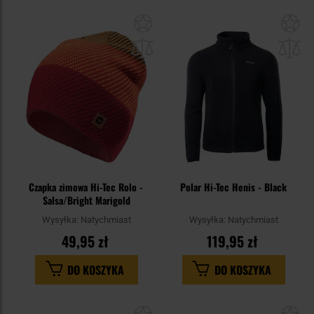
Dodaj
Do
do
do
schowka
sc
Czapka zimowa Hi-Tec Rolo -
Polar Hi-Tec Henis - Black
Salsa/Bright Marigold
Wysyłka:
Natychmiast
Wysyłka:
Natychmiast
49,95 zł
119,95 zł
DO KOSZYKA
DO KOSZYKA
Dodaj
Do