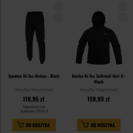
Dodaj
Do
do
do
schowka
sc
Spodnie Hi-Tec Melian - Black
Kurtka Hi-Tec Softshell Neti II -
Black
Wysyłka:
Natychmiast
Wysyłka:
Natychmiast
119,95 zł
159,99 zł
Sugerowana cena
producenta
139,99 zł
DO KOSZYKA
DO KOSZYKA