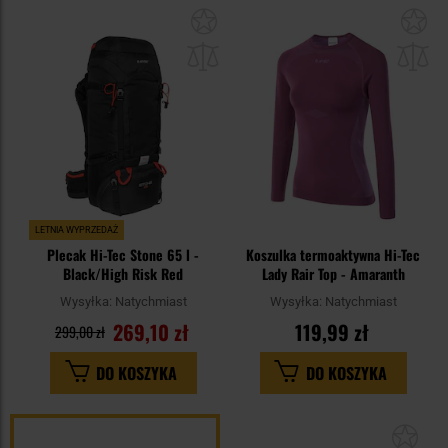
Dodaj
Do
do
do
schowka
sc
LETNIA WYPRZEDAŻ
Plecak Hi-Tec Stone 65 l -
Koszulka termoaktywna Hi-Tec
Black/High Risk Red
Lady Rair Top - Amaranth
Wysyłka:
Natychmiast
Wysyłka:
Natychmiast
269,10 zł
119,99 zł
299,00 zł
DO KOSZYKA
DO KOSZYKA
Dod