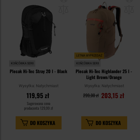
do
do
schowka
sc
LETNIA WYPRZEDAŻ
KOŃCÓWKA SERII
KOŃCÓWKA SERII
Plecak Hi-Tec Stray 20 l - Black
Plecak Hi-Tec Highlander 25 l -
Light Brown/Orange
Wysyłka:
Natychmiast
Wysyłka:
Natychmiast
119,95 zł
203,15 zł
299,00 zł
Sugerowana cena
producenta
129,99 zł
DO KOSZYKA
DO KOSZYKA