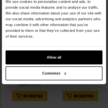
We use cookies to personalise content and ads, to
do
do
provide social media features and to analyse our traffic.
schowka
sc
We also share information about your use of our site with
our social media, advertising and analytics partners who
may combine it with other information that you’ve
provided to them or that they’ve collected from your use
of their services.
Plecak Hi-Tec Maro 30 l -
Torba Hi-Tec Soris 40 l -
Allow all
Black/Blue
Black/Grey
Wysyłka:
Natychmiast
Wysyłka:
Natychmiast
Customize
99,95 zł
129,99 zł
Sugerowana cena
producenta
129,99 zł
DO KOSZYKA
DO KOSZYKA