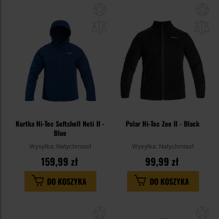
Dodaj
Do
do
do
schowka
sc
Kurtka Hi-Tec Softshell Neti II -
Polar Hi-Tec Zoe II - Black
Blue
Wysyłka:
Natychmiast
Wysyłka:
Natychmiast
159,99 zł
99,99 zł
DO KOSZYKA
DO KOSZYKA
Dodaj
Do