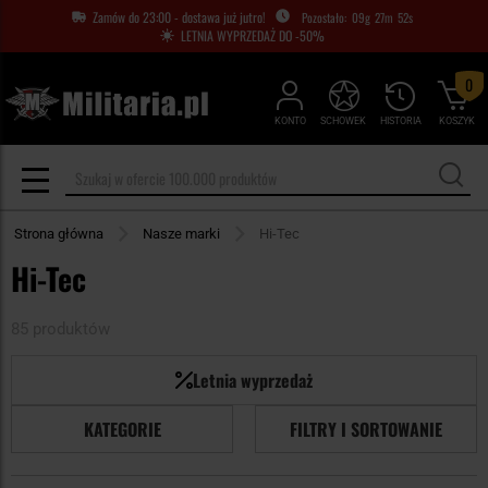
Zamów do 23:00 - dostawa już jutro!
09
g
27
m
51
s
LETNIA WYPRZEDAŻ DO -50%
0
KONTO
SCHOWEK
HISTORIA
KOSZYK
Strona główna
Nasze marki
Hi-Tec
Hi-Tec
85 produktów
Letnia wyprzedaż
KATEGORIE
FILTRY I SORTOWANIE