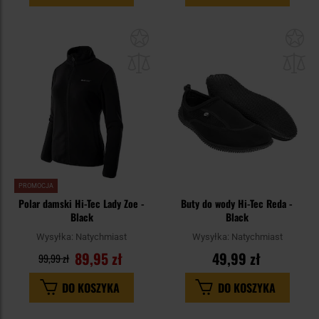
Dodaj
Do
do
do
schowka
sc
PROMOCJA
Polar damski Hi-Tec Lady Zoe -
Buty do wody Hi-Tec Reda -
Black
Black
Wysyłka:
Natychmiast
Wysyłka:
Natychmiast
89,95 zł
49,99 zł
99,99 zł
DO KOSZYKA
DO KOSZYKA