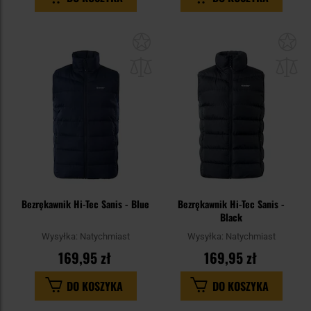
Dodaj
Do
do
do
schowka
sc
Bezrękawnik Hi-Tec Sanis - Blue
Bezrękawnik Hi-Tec Sanis -
Black
Wysyłka:
Natychmiast
Wysyłka:
Natychmiast
169,95 zł
169,95 zł
DO KOSZYKA
DO KOSZYKA