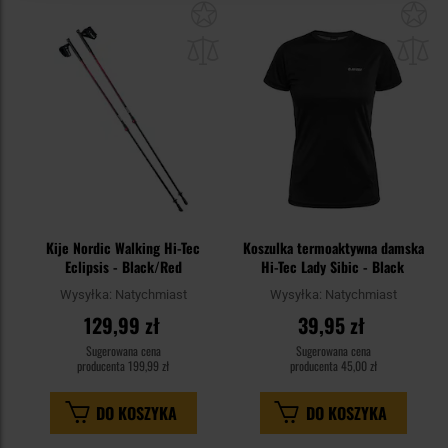
Dodaj
Do
do
do
schowka
sc
Kije Nordic Walking Hi-Tec
Koszulka termoaktywna damska
Eclipsis - Black/Red
Hi-Tec Lady Sibic - Black
Wysyłka:
Natychmiast
Wysyłka:
Natychmiast
129,99 zł
39,95 zł
Sugerowana cena
Sugerowana cena
producenta
199,99 zł
producenta
45,00 zł
DO KOSZYKA
DO KOSZYKA