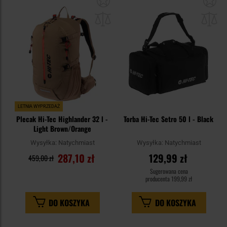
do
do
schowka
sc
LETNIA WYPRZEDAŻ
Plecak Hi-Tec Highlander 32 l -
Torba Hi-Tec Setro 50 l - Black
Light Brown/Orange
Wysyłka:
Natychmiast
Wysyłka:
Natychmiast
287,10 zł
129,99 zł
459,00 zł
Sugerowana cena
producenta
199,99 zł
DO KOSZYKA
DO KOSZYKA