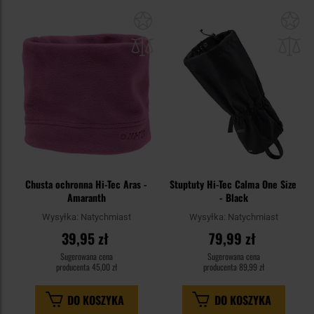
Dodaj
Do
do
do
schowka
sc
Chusta ochronna Hi-Tec Aras -
Stuptuty Hi-Tec Calma One Size
Amaranth
- Black
Wysyłka:
Natychmiast
Wysyłka:
Natychmiast
39,95 zł
79,99 zł
Sugerowana cena
Sugerowana cena
producenta
45,00 zł
producenta
89,99 zł
DO KOSZYKA
DO KOSZYKA