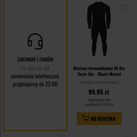
do
sc
ZADZWOŃ I ZAMÓW
Bielizna termoaktywna Hi-Tec
71 347 47 49
Sorin Set - Black/Merlot
zamówienia telefoniczne
przyjmujemy do 22:00
Wysyłka:
Natychmiast
99,95 zł
Sugerowana cena
producenta
129,99 zł
DO KOSZYKA