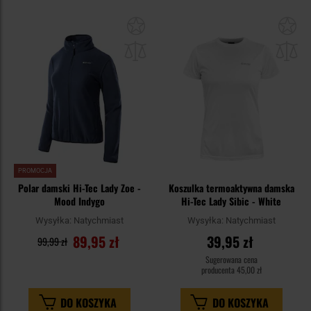
Dodaj
Do
do
do
schowka
sc
PROMOCJA
Polar damski Hi-Tec Lady Zoe -
Koszulka termoaktywna damska
Mood Indygo
Hi-Tec Lady Sibic - White
Wysyłka:
Natychmiast
Wysyłka:
Natychmiast
89,95 zł
39,95 zł
99,99 zł
Sugerowana cena
producenta
45,00 zł
DO KOSZYKA
DO KOSZYKA