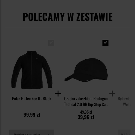
POLECAMY W ZESTAWIE
Polar Hi-Tec Zoe II - Black
Czapka z daszkiem Pentagon
Rękawice t
Tactical 2.0 BB Rip-Stop Cap
Wear Or
- Black
49,95 zł
99,99 zł
1
39,96 zł