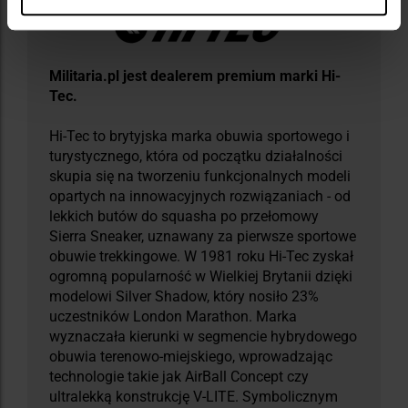
Militaria.pl jest dealerem premium marki Hi-
Tec.
Hi-Tec to brytyjska marka obuwia sportowego i
turystycznego, która od początku działalności
skupia się na tworzeniu funkcjonalnych modeli
opartych na innowacyjnych rozwiązaniach - od
lekkich butów do squasha po przełomowy
Sierra Sneaker, uznawany za pierwsze sportowe
obuwie trekkingowe. W 1981 roku Hi-Tec zyskał
ogromną popularność w Wielkiej Brytanii dzięki
modelowi Silver Shadow, który nosiło 23%
uczestników London Marathon. Marka
wyznaczała kierunki w segmencie hybrydowego
obuwia terenowo-miejskiego, wprowadzając
technologie takie jak AirBall Concept czy
ultralekką konstrukcję V-LITE. Symbolicznym