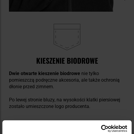
KIESZENIE BIODROWE
Dwie otwarte kieszenie biodrowe
nie tylko
pomieszczą podręczne akcesoria, ale także ochronią
dłonie przed zimnem.
Po lewej stronie bluzy, na wysokości klatki piersiowej
zostało umieszczone logo producenta.