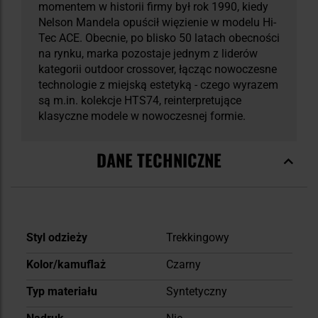
momentem w historii firmy był rok 1990, kiedy
Nelson Mandela opuścił więzienie w modelu Hi-
Tec ACE. Obecnie, po blisko 50 latach obecności
na rynku, marka pozostaje jednym z liderów
kategorii outdoor crossover, łącząc nowoczesne
technologie z miejską estetyką - czego wyrazem
są m.in. kolekcje HTS74, reinterpretujące
klasyczne modele w nowoczesnej formie.
DANE TECHNICZNE
Więcej
Styl odzieży
Trekkingowy
informacji
Kolor/kamuflaż
Czarny
Typ materiału
Syntetyczny