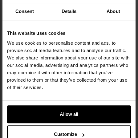
Consent
Details
About
NAJWAŻNIEJSZE CECHY
This website uses cookies
ciepła bluza
We use cookies to personalise content and ads, to
wykonana z polaru o gramaturze 280 g/m2
provide social media features and to analyse our traffic.
wysoki kołnierz
We also share information about your use of our site with
przedłużany tył
our social media, advertising and analytics partners who
jednokierunkowy zamek błyskawiczny
patka osłaniającą podbródek
may combine it with other information that you’ve
elastyczna lamówka na rękawach
provided to them or that they’ve collected from your use
dwie otwarte kieszenie biodrowe
of their services.
Informacja o producencie i bezpieczeństwo
Allow all
Customize