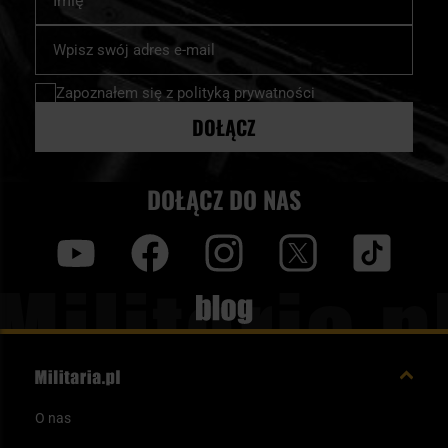
Subskrybuj
nasz
newsletter:
Zapoznałem się z
polityką prywatności
DOŁĄCZ
DOŁĄCZ DO NAS
y
f
i
t
tt
Blog
O nas