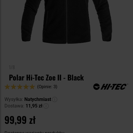
1/8
Polar Hi-Tec Zoe II - Black
Ocena:
(Opinie: 3)
100
100
% of
Wysyłka:
Natychmiast
Dostawa:
11,95 zł
99,99 zł