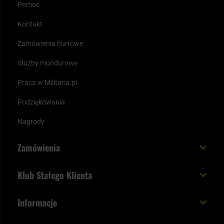
Pomoc
Kontakt
Zamówienia hurtowe
Służby mundurowe
Praca w Militaria.pl
Podziękowania
Nagrody
Zamówienia
Koszt i czas dostawy
Klub Stałego Klienta
Zamów do 23:00 - dostawa jutro!
Co zyskujesz z kontem KSK
Informacje
Paczka w weekend
Jak wykorzystać punkty KSK
Regulamin