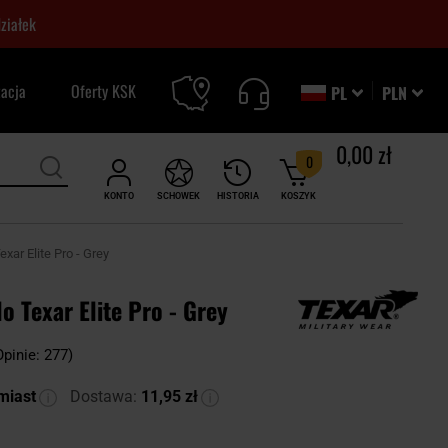
ziałek
zacja
Oferty KSK
PL
PLN
0,00 zł
0
KONTO
SCHOWEK
HISTORIA
KOSZYK
xar Elite Pro - Grey
o Texar Elite Pro - Grey
Opinie: 277)
miast
Dostawa:
11,95 zł