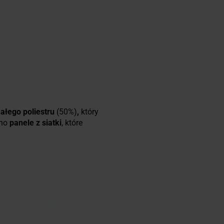
ałego poliestru
(50%)
,
który
ono
panele z siatki
, które