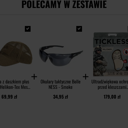
POLECAMY W ZESTAWIE
a z daszkiem plus
Okulary taktyczne Bolle
Ultradźwiękowa ochr
 Helikon-Tex Mesh
NESS - Smoke
przed kleszczami
- Coyote
TickLess Military - d
69,99 zł
34,95 zł
179,00 zł
ludzi - Beige