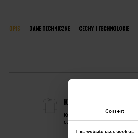
OPIS
DANE TECHNICZNE
CECHY I TECHNOLOGIE
KOSZULKA POLO TEXAR E
Consent
Koszulka polo
w kolorze Grey wy
podczas użytkowania. Sprawdzi si
This website uses cookies