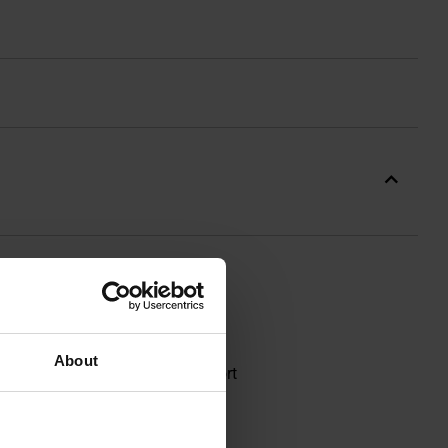
About
rępuje ruchów i zapewnia komfort