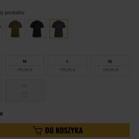
y produktu:
M
L
XL
109,95 zł
109,95 zł
109,95 zł
3XL
ów
DO KOSZYKA