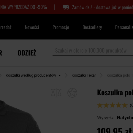
|
TNIA WYPRZEDAŻ DO -50%
Zamów dziś - dostawa już w ponied
przedaż
Nowości
Promocje
Bestsellery
Personali
R
ODZIEŻ
Koszulki według producentów
Koszulki Texar
Koszulka polo Te
Koszulka pol
Ocena:
(
98
100
% of
Wysyłka:
Natych
109,95 zł