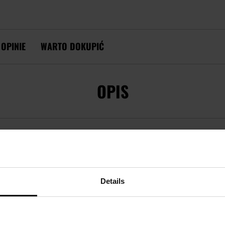
OPINIE
WARTO DOKUPIĆ
OPIS
LITE PRO - GREY
Details
konana z połączenia
bawełny i poliestru
.
Dopasowany krój
nie k
ę na co dzień lub podczas aktywności.