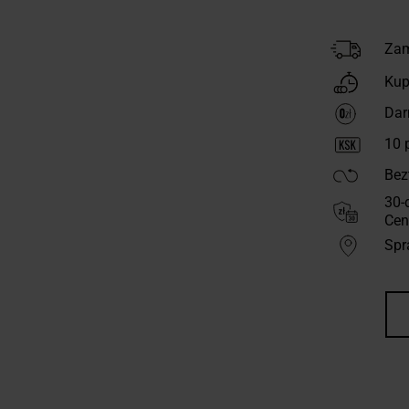
Zam
Kup
Dar
10
p
Bez
30-
Cen
Spr