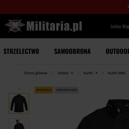
Letnia Wy
STRZELECTWO
SAMOOBRONA
OUTDOO
Strona główna
Odzież
Kurtki
Kurtki M65
WYPRZEDAŻ
KOŃCÓWKA SERII