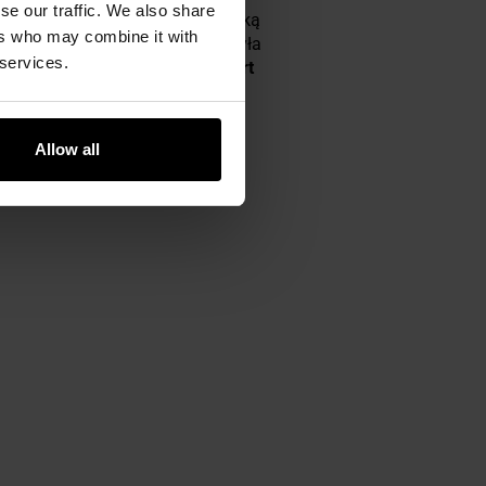
se our traffic. We also share
M65 używanym przez amerykańską
ers who may combine it with
ą jest fakt, że wielokrotnie była
 services.
ester Stallone w "Rambo", Robert
Allow all