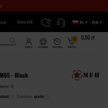
o!
zacja
Oferty KSK
PL
PLN
0,00 zł
0
KONTO
SCHOWEK
HISTORIA
KOSZYK
M65 - Black
Opinie: 2)
miast
Dostawa:
gratis