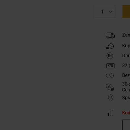
Zam
Kup
Dar
27
p
Bez
30-
Cen
Spr
Koń