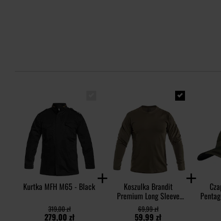
Kurtka MFH M65 - Black
Koszulka Brandit
Cza
Premium Long Sleeve
Pentag
Shirt - Olive
Rip-St
319,00 zł
69,99 zł
279,00 zł
59,99 zł