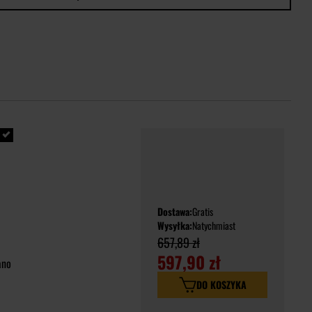
Dostawa:
Gratis
Wysyłka:
Natychmiast
657,89 zł
597,90 zł
ano
DO KOSZYKA