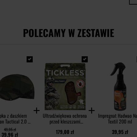
POLECAMY W ZESTAWIE
pka z daszkiem
Ultradźwiękowa ochrona
Impregnat Hadwao N
on Tactical 2.0 BB
przed kleszczami
Textil 200 ml
op Cap - Woodland
TickLess Military - dla
49,95 zł
179,00 zł
39,95 zł
ludzi - Brown
39,96 zł