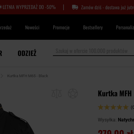
|
LETNIA WYPRZEDAŻ DO -50%
Zamów dziś - dostawa już jutr
przedaż
Nowości
Promocje
Bestsellery
Personali
R
ODZIEŻ
Kurtka MFH M65 - Black
Kurtka MFH 
Ocena:
(
100
100
% of
Wysyłka:
Natych
279,00 zł