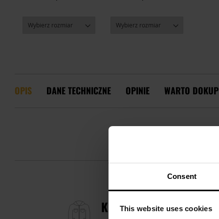
OPIS
DANE TECHNICZNE
OPINIE
WARTO DOKUP
Consent
KURTKA MFH M65 Z ODP
This website uses cookies