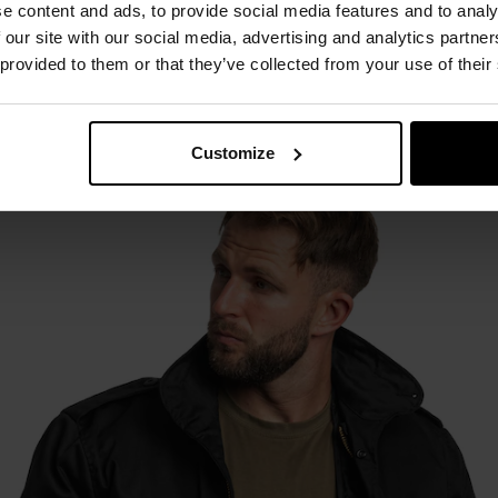
e content and ads, to provide social media features and to analy
ym z
odpinaną podpinką
, wzorowana na legendarnym modelu 
 our site with our social media, advertising and analytics partn
. Kurtka M65 ma rzeszę miłośników na całym świecie. Ciekawostk
 provided to them or that they’ve collected from your use of their
ach, a nosiły ją postaci kreowane przez takich aktorów jak
Sylw
isław Cieślak w "07 zgłoś się"
.
Customize