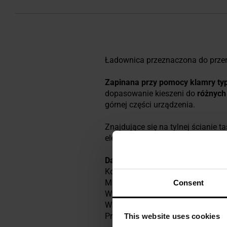
Ładownica przeznaczona do przen
Zapinana przy pomocy klamry typ
dopasowanie kieszeni do
różnych
górnej części urządzenia.
Znajdujące się na tylnej ścianie
elementów oporządzenia taktyczn
Dane techniczne
Kolor: Coyote Brown
Materiał: Nylon 500D
Consent
Wymiary: 220 x 80 x 25 mm
Waga: 150 g
Producent:
Wosport, PRC
This website uses cookies