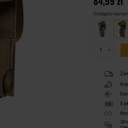
84,99 zł
Dostępne wariant
Zam
Kup
Dar
8
pk
Bez
30-
Cen