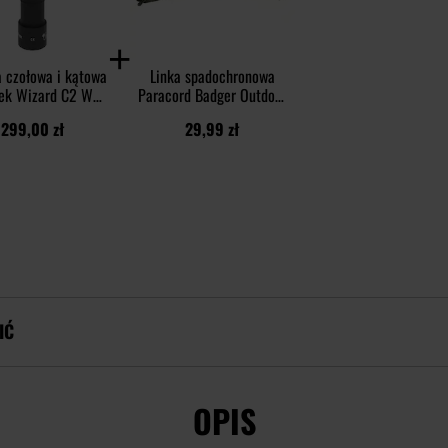
a czołowa i kątowa
Linka spadochronowa
ek Wizard C2 WR
Paracord Badger Outdoor
t USB Warm PCB -
550 30 m - Olive
299,00 zł
29,99 zł
020 lumenów
IĆ
OPIS