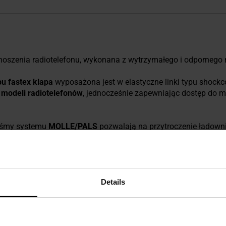
oszenia radiotelefonu, wykonana z wytrzymałego i odpornego
u fastex klapa
wyposażona jest w elastyczne linki typu shockc
 modeli radiotelefonów
, jednocześnie zapewniając dostęp do 
 taśmy systemu
MOLLE/PALS
pozwalają na przytroczenie ładowni
ego.
Details