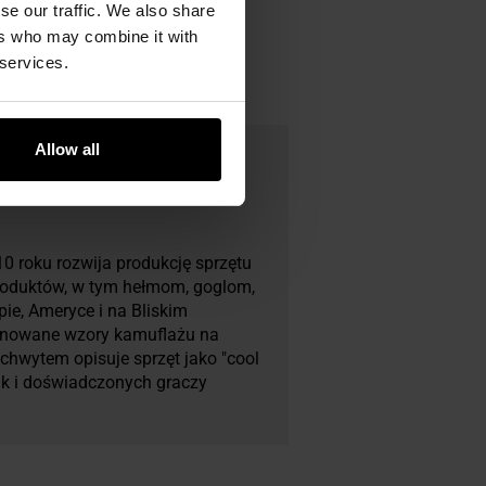
se our traffic. We also share
ers who may combine it with
 services.
Allow all
0 roku rozwija produkcję sprzętu
roduktów, w tym hełmom, goglom,
e, Ameryce i na Bliskim
jonowane wzory kamuflażu na
chwytem opisuje sprzęt jako "cool
jak i doświadczonych graczy