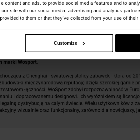
e content and ads, to provide social media features and to analy
 our site with our social media, advertising and analytics partn
ezpieczeństwo
 provided to them or that they’ve collected from your use of their
Customize
um marki Wosport.
odząca z Chenghai - światowej stolicy zabawek - która od 201
 zbudowała międzynarodową reputację dzięki szerokiej gamie p
zestawom łączności. WoSport zdobył rozpoznawalność w Europi
naniu i dopracowanemu designowi. Ich wyróżnikiem są licenc
legalną dystrybucję na całym świecie. Wielu użytkowników z za
rakcyjny wizualnie oraz funkcjonalny, zarówno dla nowicjuszy, 