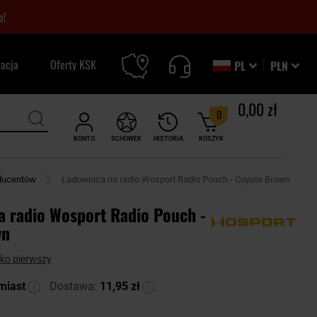
o!
zacja
Oferty KSK
PL
PLN
0,00 zł
0
KONTO
SCHOWEK
HISTORIA
KOSZYK
oducentów
Ładownica na radio Wosport Radio Pouch - Coyote Brown
a radio Wosport Radio Pouch -
wn
ako pierwszy
miast
Dostawa:
11,95 zł