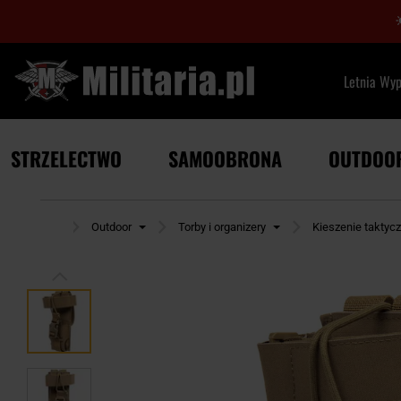
Letnia Wy
STRZELECTWO
SAMOOBRONA
OUTDOO
rona główna
Outdoor
Torby i organizery
Kieszenie taktyc