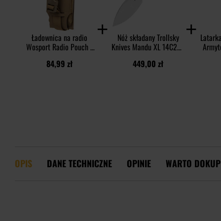
Ładownica na radio
Nóż składany Trollsky
Latark
Wosport Radio Pouch -
Knives Mandu XL 14C28N
Armyt
Coyote Brown
- Satin/Black G10
Magne
84,99 zł
449,00 zł
1
OPIS
DANE TECHNICZNE
OPINIE
WARTO DOKUP