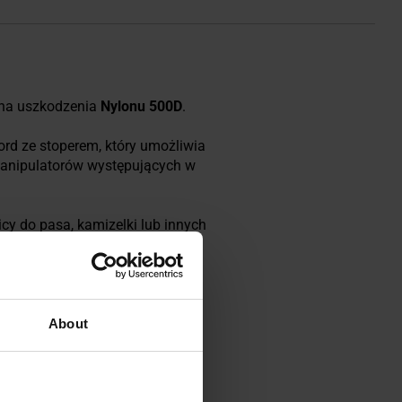
 na uszkodzenia
Nylonu 500D
.
ord ze stoperem, który umożliwia
manipulatorów występujących w
cy do pasa, kamizelki lub innych
About