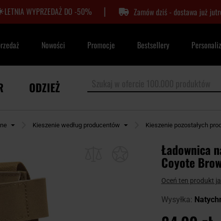
|
LETNIA WYPRZEDAŻ DO -50%
Zamów dziś - dostawa już jutr
przedaż
Nowości
Promocje
Bestsellery
Personali
R
ODZIEŻ
zne
Kieszenie według producentów
Kieszenie pozostałych pr
Ładownica n
Coyote Bro
Oceń ten produkt j
Wysyłka:
Natych