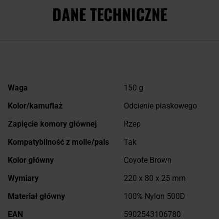
DANE TECHNICZNE
Więcej
Waga
150 g
informacji
Kolor/kamuflaż
Odcienie piaskowego
Zapięcie komory głównej
Rzep
Kompatybilność z molle/pals
Tak
Kolor główny
Coyote Brown
Wymiary
220 x 80 x 25 mm
Materiał główny
100% Nylon 500D
EAN
5902543106780