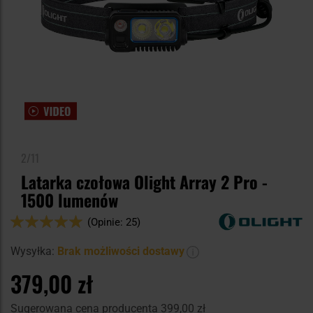
2/11
Latarka czołowa Olight Array 2 Pro -
1500 lumenów
Ocena:
(Opinie: 25)
98
100
% of
Wysyłka:
Brak możliwości dostawy
379,00 zł
Sugerowana cena producenta
399,00 zł