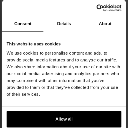
Consent
Details
About
NAJWAŻNIEJSZE CECHY
This website uses cookies
dioda High-Performance Cool White LED
tylna czerwona dioda LED
We use cookies to personalise content and ads, to
2 tryby świecenia, Flood + Spot i Flood
provide social media features and to analyse our traffic.
obudowa z aluminium lotniczego A6061-T6
We also share information about your use of our site with
ładowanie za pomocą kabla magnetycznego
our social media, advertising and analytics partners who
bezdotykowe przelączanie pomiędzy trybami pracy
may combine it with other information that you’ve
czerwone światło
provided to them or that they’ve collected from your use
zailana akumulatorem 3350 mAh
of their services.
Allow all