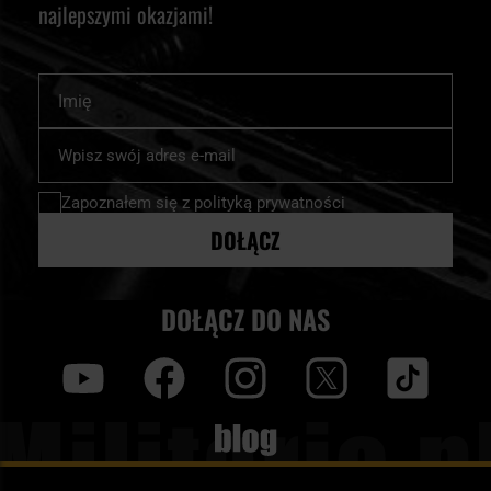
najlepszymi okazjami!
Imię
Subskrybuj
nasz
newsletter:
Zapoznałem się z
polityką prywatności
DOŁĄCZ
DOŁĄCZ DO NAS
y
f
i
t
tt
Blog