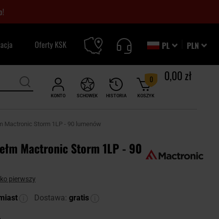
o!
zacja
Oferty KSK
PL
PLN
0,00 zł
0
KONTO
SCHOWEK
HISTORIA
KOSZYK
m Mactronic Storm 1LP - 90 lumenów
hełm Mactronic Storm 1LP - 90
ako pierwszy
miast
Dostawa:
gratis