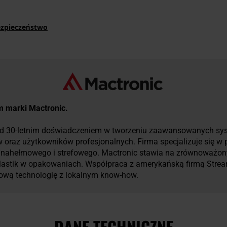
ezpieczeństwo
um marki Mactronic.
ad 30-letnim doświadczeniem w tworzeniu zaawansowanych sys
raz użytkowników profesjonalnych. Firma specjalizuje się w pr
a nahełmowego i strefowego. Mactronic stawia na zrównoważony
plastik w opakowaniach. Współpraca z amerykańską firmą Strea
tową technologię z lokalnym know-how.
DANE TECHNICZNE