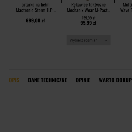
Latarka na hełm
Rękawice taktyczne
Mult
Mactronic Storm 1LP -
Mechanix Wear M-Pact -
Wave P
90 lumenów
MultiCam
159,99 zł
699,00 zł
95,99 zł
OPIS
DANE TECHNICZNE
OPINIE
WARTO DOKUP