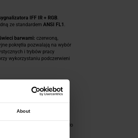
sygnalizatora IFF IR + RGB
.
godną ze standardem
ANSI FL1
.
świeci barwami:
czerwoną,
cyjne pokrętła pozwalają na wybór
rystycznych i trybów pracy
przy wykorzystaniu podczerwieni
About
ach od -45 do 45 stopni. Światło
przypadkową aktywacją chroni