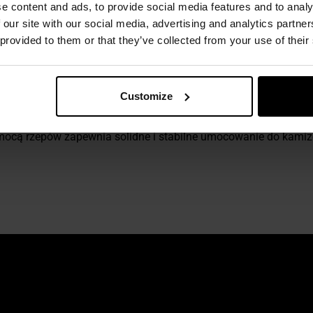
owany system
IFF
(Identification Friend or Foe) umożliwia szybką 
e content and ads, to provide social media features and to analy
y jest poprzez wybranie i uruchomienie pożądanego trybu i na
 our site with our social media, advertising and analytics partn
 provided to them or that they’ve collected from your use of their
a z lekkiego i wytrzymałego tworzywa sztucznego wzmocnion
witą
ochronę przed wnikaniem pyłu oraz odporność na długotr
wie baterie CR123A.
Customize
a przymocowanie do hełmu, który jest wyposażony w boczne sz
cą rzepów zapewnia solidne i stabilne umocowanie do kamize