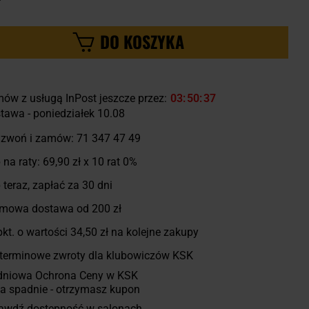
ł
DO KOSZYKA
ów z usługą InPost jeszcze przez:
03
50
36
tawa - poniedziałek 10.08
zwoń i zamów:
71 347 47 49
 na raty:
69,90 zł
x 10 rat 0%
 teraz, zapłać za 30 dni
mowa dostawa od 200 zł
kt. o wartości
34,50 zł
na kolejne zakupy
terminowe zwroty dla klubowiczów KSK
dniowa Ochrona Ceny w KSK
a spadnie - otrzymasz kupon
awdź dostępność w salonach