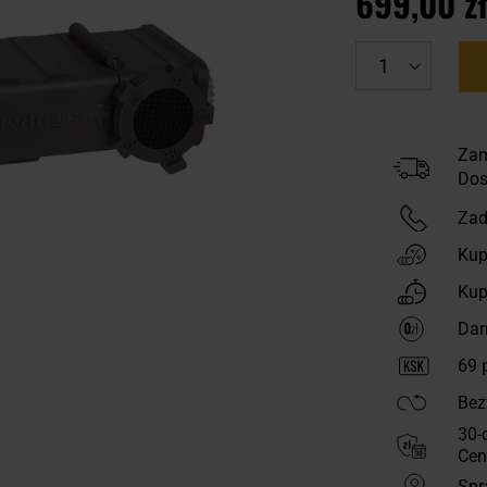
699,00 z
Zam
Dos
Zad
Kup
Kup
Dar
69
p
Bez
30-
Cen
Spr