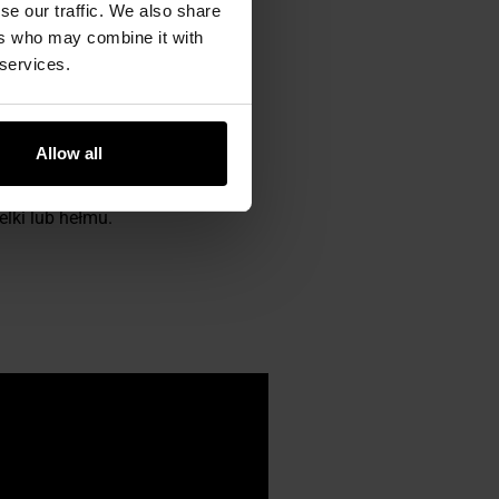
identyfikację przyjaciela lub
se our traffic. We also share
tężenia, a następnie
ers who may combine it with
 services.
ego włóknem szklanym. Klasa
wałe zanurzenie w wodzie
.
Allow all
yny np. ARC, Ops-Core FAST.
lki lub hełmu.