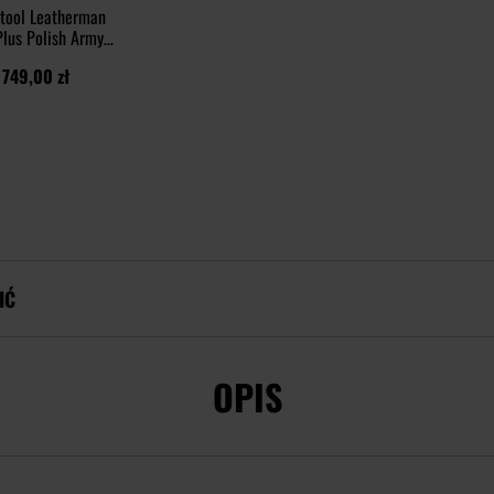
itool Leatherman
lus Polish Army z
kaburą
749,00 zł
IĆ
OPIS