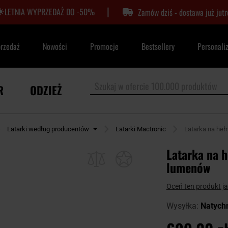
|
LETNIA WYPRZEDAŻ DO -50%
Zamów dziś - dostawa już jutr
przedaż
Nowości
Promocje
Bestsellery
Personali
R
ODZIEŻ
Latarki według producentów
Latarki Mactronic
Latarka na heł
Latarka na 
lumenów
Oceń ten produkt j
Wysyłka:
Natych