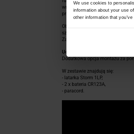
funkcja blokady systemu. Wbud
We use cookies to personalis
wroga.
Tryb strobo 1 Hz
aktywowan
information about your use of
przytrzymanie przycisku.
other information that you’ve
Obudowa latarki wykonana został
szczelności
IP68
zapewnia całko
Zasilanie podstawowe stanowią d
Uchwyt o niskim profilu
umożliwi
Dodatkowa opcja montażu za pomo
W zestawie znajdują się:
- latarka Storm 1LP,
- 2 x bateria CR123A,
- paracord.