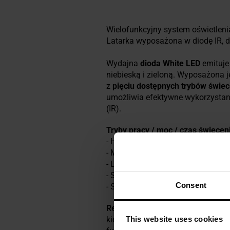
Wielofunkcyjny system oświetleni
Latarka wyposażona w diodę IR, 
Wydajna
dioda White LED
emituje
niebieską i zieloną.
Wyposażona jes
z
pięciu dostępnych trybów świec
umożliwia efektywne wykorzystani
(IR).
Tryby pracy / moc / czas świeceni
- High / 90 lumenów / 8 h 45 min 
- Medium / 50 lumenów / 17 h 30 
- Low / 10 lumenów / 80 h / 13 m,
- Strobe1 / 1 Hz / 95 h / -.
Consent
- Strobe2 / 1 Hz / 50 h / -.
Regulowana głowica
pozwala na u
This website uses cookies
kierunkowe oraz sygnalizator
IR+