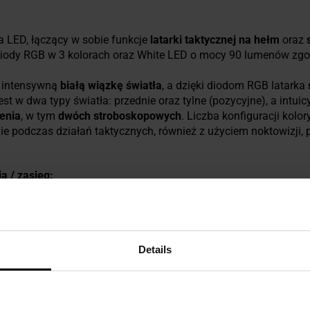
a LED, łączący w sobie funkcje
latarki taktycznej na hełm
oraz
diody RGB w 3 kolorach oraz White LED o mocy 90 lumenów z
 intensywną
białą wiązkę światła
, a dzięki diodom RGB latarka
t w dwa typy światła: przednie oraz tylne (pozycyjne), a intui
enia
, w tym
dwóch stroboskopowych
. Liczba konfiguracji kolo
e podczas działań taktycznych, również z użyciem noktowizji, 
a / zasięg:
/ 40 m,
min / 29 m,
Details
kierunkowanie światła pod odpowiednim kątem, w pięciu pozycj
RGB
aktywuje się za pomocą przełączników obrotowych. Przed 