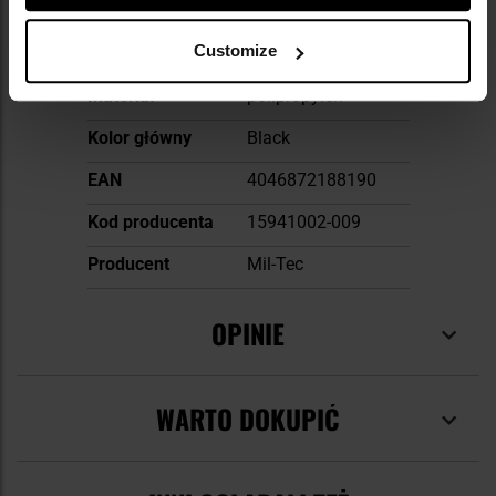
Kolor/kamuflaż
Czarny
Customize
Średnica
9 mm
Materiał
polipropylen
Kolor główny
Black
EAN
4046872188190
Kod producenta
15941002-009
Producent
Mil-Tec
OPINIE
WARTO DOKUPIĆ