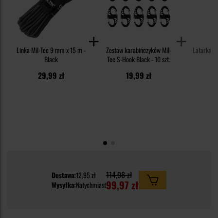
Linka Mil-Tec 9 mm x 15 m -
Zestaw karabińczyków Mil-
Latarka Ol
Black
Tec S-Hook Black - 10 szt.
29,99 zł
19,99 zł
4
114,98 zł
Dostawa:
12,95 zł
99,97 zł
Wysyłka:
Natychmiast