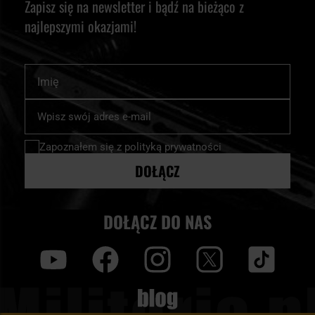
Zapisz się na newsletter i bądź na bieżąco z
najlepszymi okazjami!
Imię
Subskrybuj
nasz
newsletter:
Zapoznałem się z
polityką prywatności
DOŁĄCZ
DOŁĄCZ DO NAS
y
f
i
t
tt
Blog