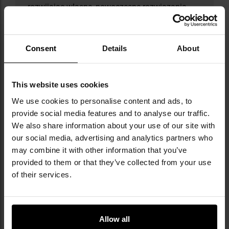
rozwijając własne, nowoczesne rozwiązania -
jak linia cywilnych kamuflaży Phantomleaf® -
firma zyskała renomę producenta wysokiej
jakości sprzętu w atrakcyjnej cenie. Marka dba
Consent
Details
About
o etyczne standardy w krajach produkcji,
aktywnie wspierając inicjatywę "Social Fair".
Ciekawostką jest oferta replik historycznych
This website uses cookies
mundurów i wyposażenia wojskowego,
cieszących się uznaniem wśród kolekcjonerów i
We use cookies to personalise content and ads, to
rekonstruktorów.
provide social media features and to analyse our traffic.
We also share information about your use of our site with
DANE TECHNICZNE
our social media, advertising and analytics partners who
may combine it with other information that you’ve
provided to them or that they’ve collected from your use
of their services.
Więcej
Waga
200 g
informacji
Długość
1500 cm
Allow all