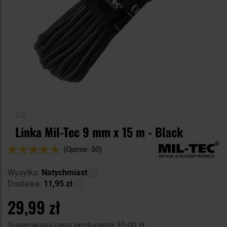
1/3
Linka Mil-Tec 9 mm x 15 m - Black
Ocena:
(Opinie: 50)
96
100
% of
Wysyłka:
Natychmiast
Dostawa:
11,95 zł
29,99 zł
Sugerowana cena producenta
35,00 zł