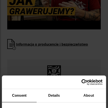
Informacja o producencie i bezpieczeństwo
Militaria.pl jest dystrybutorem marki Joker.
Consent
Details
About
Joker to hiszpańska marka noży, założona w
1987 roku w Albacete - mieście z głębokimi