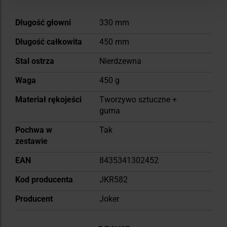
Więcej
Długość głowni
330 mm
informacji
Długość całkowita
450 mm
Stal ostrza
Nierdzewna
Waga
450 g
Materiał rękojeści
Tworzywo sztuczne +
guma
Pochwa w
Tak
zestawie
EAN
8435341302452
Kod producenta
JKR582
Producent
Joker