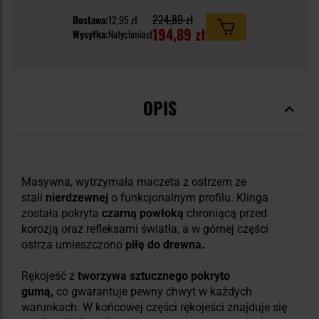
224,89 zł
Dostawa:
12,95 zł
194,89 zł
Wysyłka:
Natychmiast
OPIS
Masywna, wytrzymała maczeta z ostrzem ze
stali
nierdzewnej
o funkcjonalnym profilu. Klinga
została pokryta
czarną powłoką
chroniącą przed
korozją oraz refleksami światła, a w górnej części
ostrza umieszczono
piłę do drewna.
Rękojeść z
tworzywa
sztucznego
pokryto
gumą,
co gwarantuje pewny chwyt w każdych
warunkach. W końcowej części rękojeści znajduje się