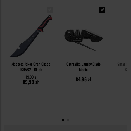
Maczeta Joker Gran Chaco
Ostrzałka Lansky Blade
Smar syn
JKR582 - Black
Medic
Knif
119,99 zł
84,95 zł
1
89,99 zł