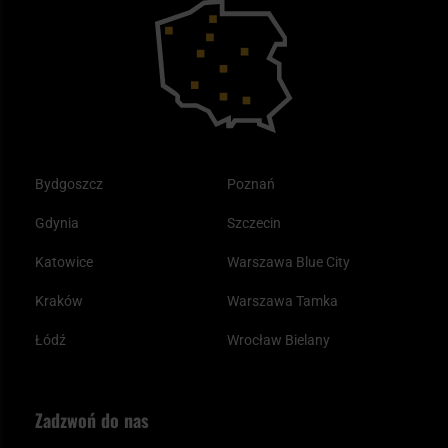
Outdoor
Tax Free
Plecak ewakuacyjny preppersa
Odzież
Bydgoszcz
Poznań
Gdynia
Szczecin
Katowice
Warszawa Blue City
Kraków
Warszawa Tamka
Łódź
Wrocław Bielany
Zadzwoń do nas