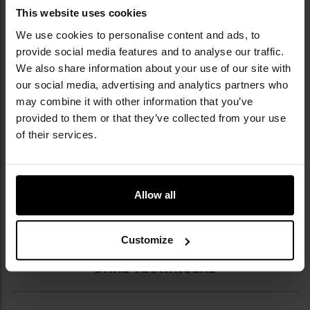
tradycjami rzemieślniczymi w produkcji noży.
This website uses cookies
Łączy rzemiosło z nowoczesnymi
We use cookies to personalise content and ads, to
technologiami, tworząc ręcznie noże
provide social media features and to analyse our traffic.
bushcraftowe, survivalowe, myśliwskie,
We also share information about your use of our site with
taktyczne oraz składane (navajas) z użyciem
materiałów takich jak stal Sandvik 14C28N,
our social media, advertising and analytics partners who
Micarta czy poroże jelenia. Popularne modele to
may combine it with other information that you’ve
Artica, Ranchera, a także nowości
provided to them or that they’ve collected from your use
zaprezentowane podczas IWA 2025 - między
of their services.
innymi Oso TS1 oraz imponujące Bowie 9.45″ z
rękojeścią z poroża jelenia i ostrzem z Bohler
N695. Marka oferuje jedną z najszerszych gam
noży w Europie, a jej wyroby cieszą się
Allow all
uznaniem zarówno użytkowników
outdoorowych, jak i kolekcjonerów.
Customize
DANE TECHNICZNE