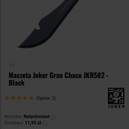
1/4
Maczeta Joker Gran Chaco JKR582 -
Black
Ocena:
(Opinie: 2)
100
100
% of
Wysyłka:
Natychmiast
Dostawa:
11,95 zł