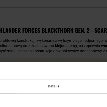
HLANDER FORCES BLACKTHORN GEN. 2 - SCA
oprofilowej konstrukcji, wykonany z wytrzymałego i odpornego 
poliuretanową oraz zastosowano
klejone szwy
, co zapewnia
wod
 wyróżnia ulepszona konstrukcja oraz pokrowiec transportowy z
Details