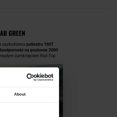
RAB GREEN
na uszkodzenia
poliestru 190T
.
oodporność na poziomie 2000
 trwałym zamknięciem Roll-Top.
About