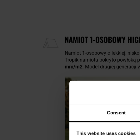
NAMIOT 1-OSOBOWY HIG
Namiot 1-osobowy o lekkiej, nisk
Tropik namiotu pokryto powłoką 
mm/m2
. Model drugiej generacji
Consent
This website uses cookies