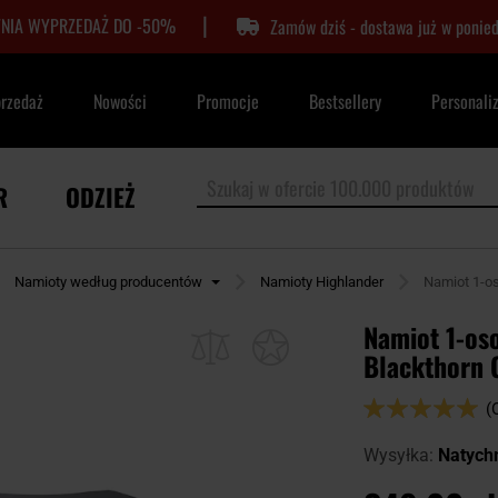
|
TNIA WYPRZEDAŻ DO -50%
Zamów dziś - dostawa już w ponied
przedaż
Nowości
Promocje
Bestsellery
Personali
R
ODZIEŻ
Namioty według producentów
Namioty Highlander
Namiot 1-os
Namiot 1-os
Blackthorn 
Ocena:
(
100
100
% of
Wysyłka:
Natych