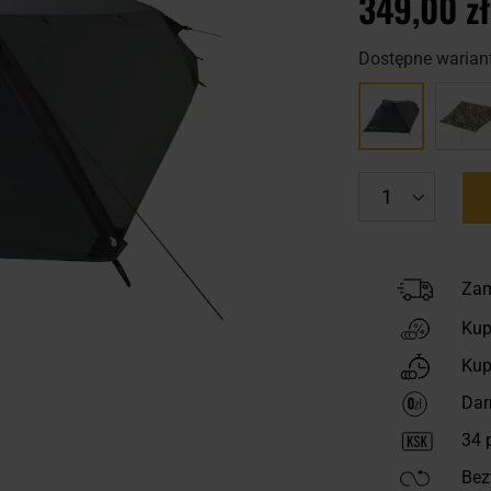
349,00 zł
Dostępne wariant
Zam
Kup
Kup
Dar
34
p
Bez