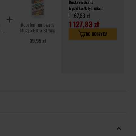
Dostawa:
Gratis
Wysyłka:
Natychmiast
1 167,83 zł
1 127,83 zł
a
Repelent na owady
Impregnat Hadwao Nano
 -
Mugga Extra Strong
Textil 200 ml
DO KOSZYKA
kulka 50% DEET - 50 ml
39,95 zł
39,95 zł