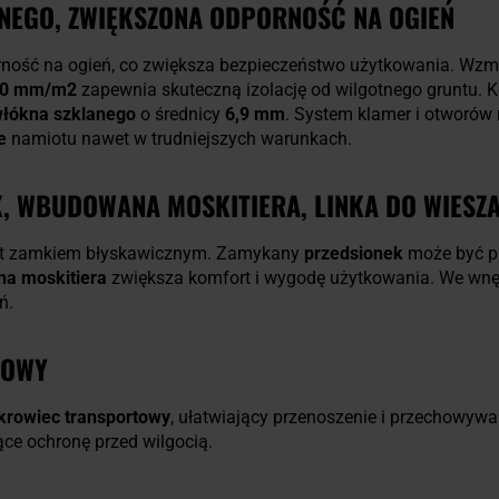
ANEGO, ZWIĘKSZONA ODPORNOŚĆ NA OGIEŃ
ność na ogień, co zwiększa bezpieczeństwo użytkowania. Wz
00 mm/m2
zapewnia skuteczną izolację od wilgotnego gruntu. Ko
łókna szklanego
o średnicy
6,9 mm
. System klamer i otworó
e
namiotu nawet w trudniejszych warunkach.
, WBUDOWANA MOSKITIERA, LINKA DO WIESZ
st zamkiem błyskawicznym. Zamykany
przedsionek
może być p
a moskitiera
zwiększa komfort i wygodę użytkowania. We wnę
ań.
TOWY
okrowiec transportowy
, ułatwiający przenoszenie i przechowyw
ące ochronę przed wilgocią.