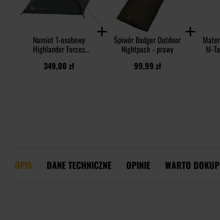
Namiot 1-osobowy
Śpiwór Badger Outdoor
Mater
Highlander Forces
Nightpack - prawy
M-Ta
Blackthorn Gen. 2 -
349,00 zł
99,99 zł
Scarab Green
OPIS
DANE TECHNICZNE
OPINIE
WARTO DOKUP