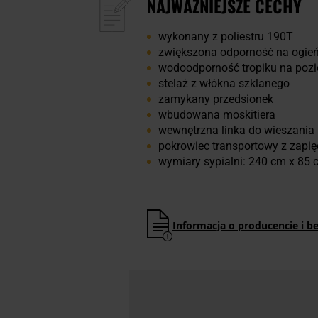
NAJWAŻNIEJSZE CECHY
wykonany z poliestru 190T
zwiększona odporność na ogie
wodoodporność tropiku na po
stelaż z włókna szklanego
zamykany przedsionek
wbudowana moskitiera
wewnętrzna linka do wieszania
pokrowiec transportowy z zapię
wymiary sypialni: 240 cm x 85 
Informacja o producencie i b