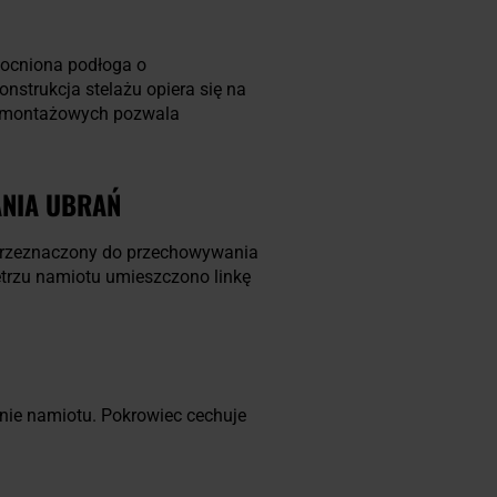
mocniona podłoga o
nstrukcja stelażu opiera się na
w montażowych pozwala
ANIA UBRAŃ
rzeznaczony do przechowywania
trzu namiotu umieszczono linkę
anie namiotu. Pokrowiec cechuje