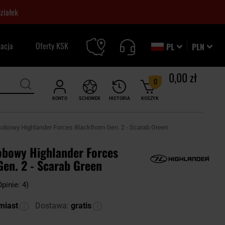
ziałek
zacja
Oferty KSK
PL
PLN
0,00 zł
0
KONTO
SCHOWEK
HISTORIA
KOSZYK
obowy Highlander Forces Blackthorn Gen. 2 - Scarab Green
obowy Highlander Forces
Gen. 2 - Scarab Green
Opinie: 4)
miast
Dostawa:
gratis