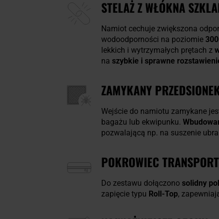
STELAŻ Z WŁÓKNA SZKL
Namiot cechuje zwiększona odpor
wodoodporności na poziomie
30
lekkich i wytrzymałych prętach z
w
na
szybkie i sprawne rozstawieni
ZAMYKANY PRZEDSIONEK
Wejście do namiotu zamykane je
bagażu lub ekwipunku.
Wbudowan
pozwalającą np. na suszenie ubr
POKROWIEC TRANSPOR
Do zestawu dołączono
solidny p
zapięcie typu
Roll-Top
, zapewniaj