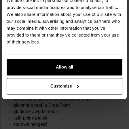
We use cookies to personalise content and ads, to
provide social media features and to analyse our traffic.
We also share information about your use of our site with
our social media, advertising and analytics partners who
may combine it with other information that you’ve
provided to them or that they’ve collected from your use
of their services.
Allow all
NAJWAŻNIEJSZE CECHY
ultralekka i kompaktowa konstrukcja
Customize
japońska stal nierdzewna AUS-8A
ostrze wykończone metodą Bead Blast
głownia o profilu Drop-Point
gładka krawędź tnąca
szlif pełny płaski
stalowa rękojeść