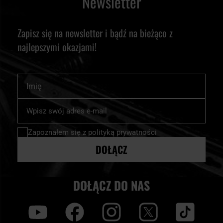
Newsletter
Zapisz się na newsletter i bądź na bieżąco z
najlepszymi okazjami!
Imię
Subskrybuj
nasz
newsletter:
Zapoznałem się z
polityką prywatności
DOŁĄCZ
DOŁĄCZ DO NAS
y
f
i
t
tt