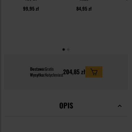
99,95 zł
84,95 zł
1
Dostawa:
Gratis
204,85 zł
Wysyłka:
Natychmiast
OPIS