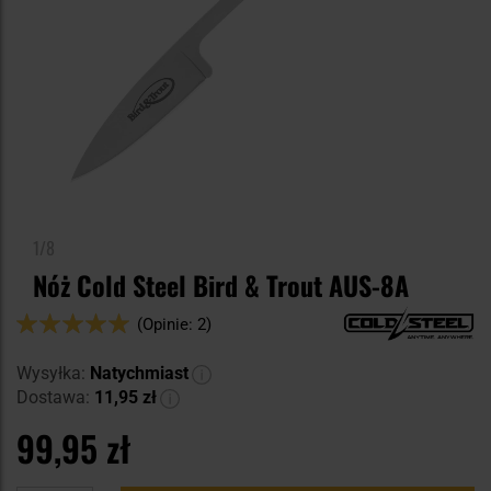
1/8
Nóż Cold Steel Bird & Trout AUS-8A
Ocena:
(Opinie: 2)
100
100
% of
Wysyłka:
Natychmiast
Dostawa:
11,95 zł
99,95 zł