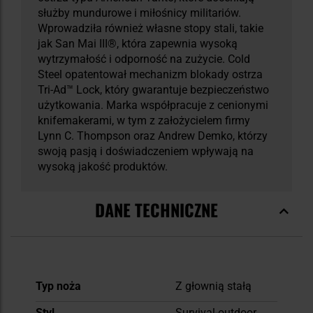
służby mundurowe i miłośnicy militariów.
Wprowadziła również własne stopy stali, takie
jak San Mai III®, która zapewnia wysoką
wytrzymałość i odporność na zużycie. Cold
Steel opatentował mechanizm blokady ostrza
Tri-Ad™ Lock, który gwarantuje bezpieczeństwo
użytkowania. Marka współpracuje z cenionymi
knifemakerami, w tym z założycielem firmy
Lynn C. Thompson oraz Andrew Demko, którzy
swoją pasją i doświadczeniem wpływają na
wysoką jakość produktów.
DANE TECHNICZNE
Więcej
Typ noża
Z głownią stałą
informacji
Styl
Survival-outdoor