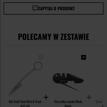
ZAPYTAJ O PRODUKT
POLECAMY W ZESTAWIE
Nóż Cold Steel Bird & Trout
Ostrzałka Lansky Blade
Smar syn
AUS-8A
Medic
Knif