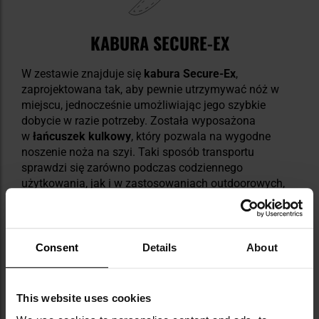
KABURA SECURE-EX
W zestawie znajduje się
kabura Secure-Ex
,
zaprojektowana tak, aby pewnie utrzymywać nóż w
miejscu, jednocześnie umożliwiając jego szybkie
dobycie w razie potrzeby. Została wyposażona
w
łańcuszek kulkowy
, który pozwala na wygodne
noszenie noża na szyi. Taki sposób transportu
sprawdzi się zarówno podczas codziennego
użytkowania, jak i w zastosowaniach outdoorowych,
taktycznych czy survivalowych.
Consent
Details
About
This website uses cookies