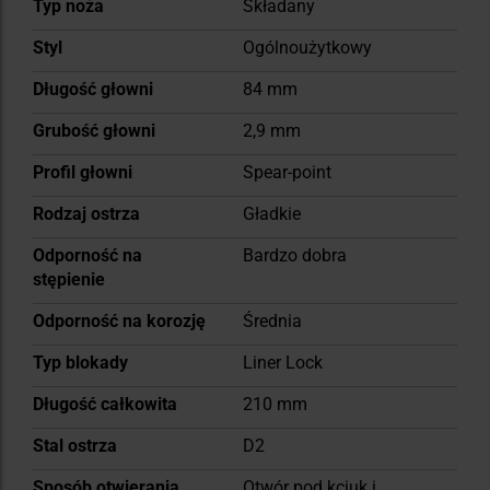
Typ noża
Składany
informacji
Styl
Ogólnoużytkowy
Długość głowni
84 mm
Grubość głowni
2,9 mm
Profil głowni
Spear-point
Rodzaj ostrza
Gładkie
Odporność na
Bardzo dobra
stępienie
Odporność na korozję
Średnia
Typ blokady
Liner Lock
Długość całkowita
210 mm
Stal ostrza
D2
Sposób otwierania
Otwór pod kciuk i