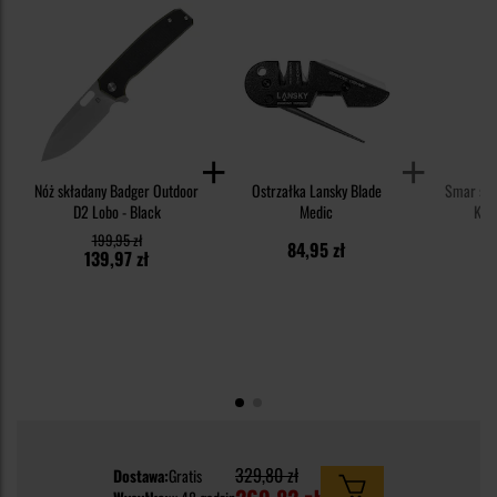
Nóż składany Badger Outdoor
Ostrzałka Lansky Blade
Smar syn
D2 Lobo - Black
Medic
Knif
199,95 zł
84,95 zł
1
139,97 zł
329,80 zł
Dostawa:
Gratis