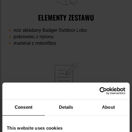
ELEMENTY ZESTAWU
nóż składany Badger Outdoor Lobo
pokrowiec z nylonu
materiał z mikrofibry
NAJWAŻNIEJSZE CECHY
Consent
Details
About
głownia o profilu Spear-Point
odporna na stępienie stal narzędziowa D2
ostrze wykończone szlifem płaskim
This website uses cookies
ergonomicznie wyprofilowana rękojeść