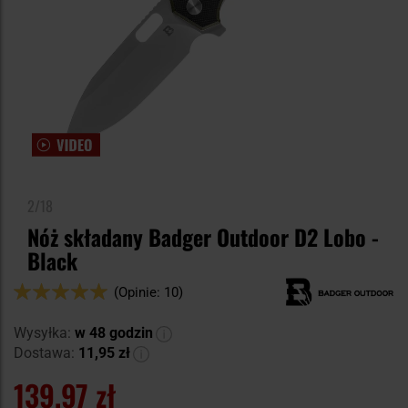
2/18
Nóż składany Badger Outdoor D2 Lobo -
Black
Ocena:
(Opinie: 10)
100
100
% of
Wysyłka:
w 48 godzin
Dostawa:
11,95 zł
139,97 zł