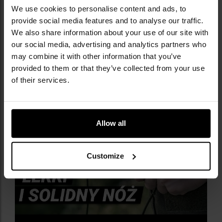
We use cookies to personalise content and ads, to
antypoślizgowa faktura okładzin
solidna blokada Liner Lock
provide social media features and to analyse our traffic.
otwór pod kciuk oraz flipper
We also share information about your use of our site with
ceramiczne łożysko kulkowe
our social media, advertising and analytics partners who
sprężysty klips
may combine it with other information that you’ve
pokrowiec i materiał z mikrofibry w komplecie
provided to them or that they’ve collected from your use
of their services.
Allow all
Customize