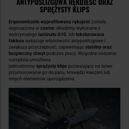
ANTYPOŚLIZGOWA RĘKOJEŚĆ ORAZ
SPRĘŻYSTY KLIPS
Ergonomicznie wyprofilowana rękojeść
została
wyposażona w
czarne
okładziny wykonane z
wytrzymałego
laminatu G10.
Ich
teksturowana
faktura
wykazuje właściwości antypoślizgowe i
zwiększa przyczepność, zapewniając
stabilny oraz
bezpieczny chwyt
podczas pracy. Wygodne noszenie
narzędzia umożliwia
jednostronny
sprężysty klips
pozwalający na łatwe
przymocowanie go do pasa, krawędzi kieszeni lub
innych elementów oporządzenia.