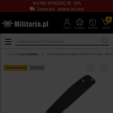
LETNIA WYPRZEDAŻ DO -50%
Zamów dziś - dostawa już jutro!
0
KONTO
SCHOWEK
HISTORIA
KOSZYK
e składane Badger Outdoor
Nóż składany Badger Outdoor D2 Lobo - Black
LETNIA WYPRZEDAŻ
BESTSELLER