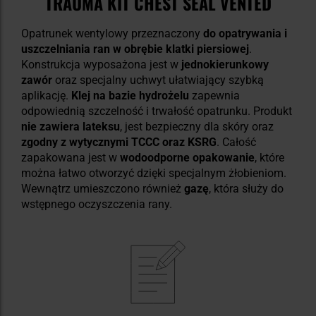
TRAUMA KIT CHEST SEAL VENTED
Opatrunek wentylowy przeznaczony
do opatrywania i
uszczelniania ran w obrębie klatki piersiowej
.
Konstrukcja wyposażona jest w
jednokierunkowy
zawór
oraz specjalny uchwyt ułatwiający szybką
aplikację.
Klej na bazie hydrożelu
zapewnia
odpowiednią szczelność i trwałość opatrunku. Produkt
nie zawiera lateksu
, jest bezpieczny dla skóry oraz
zgodny z wytycznymi TCCC oraz KSRG
. Całość
zapakowana jest w
wodoodporne opakowanie
, które
można łatwo otworzyć dzięki specjalnym żłobieniom.
Wewnątrz umieszczono również
gazę
, która służy do
wstępnego oczyszczenia rany.