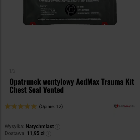
1/2
Opatrunek wentylowy AedMax Trauma Kit
Chest Seal Vented
Ocena:
(Opinie: 12)
100
100
% of
Wysyłka:
Natychmiast
Dostawa:
11,95 zł