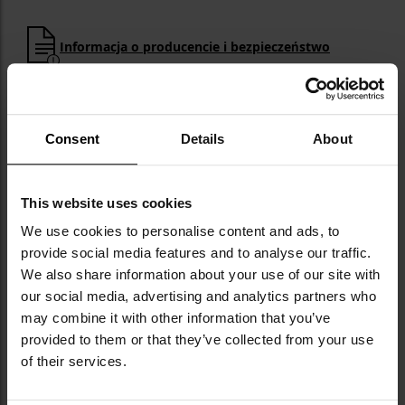
Informacja o producencie i bezpieczeństwo
DANE TECHNICZNE
Consent
Details
About
This website uses cookies
Więcej
EAN
5905490426185
We use cookies to personalise content and ads, to
informacji
Kod producenta
TKS492
provide social media features and to analyse our traffic.
We also share information about your use of our site with
Producent
AedMax
our social media, advertising and analytics partners who
may combine it with other information that you’ve
Data ważności
2029-09-01
provided to them or that they’ve collected from your use
of their services.
OPINIE