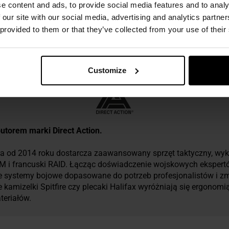
e content and ads, to provide social media features and to analy
 our site with our social media, advertising and analytics partn
 provided to them or that they’ve collected from your use of their
ezpieczeństwo
Customize
ybutorem marki Direct Action.
óra od 2014 roku dostarcza zaawansowany sprzęt taktyczny, wyk
ROM i francuski RAID. Łącząc doświadczenie wojskowych eksper
e systemy bojowe dopasowane do potrzeb profesjonalistów i z
e kamizelki Spitfire czy plecaki Halifax wyróżniają się ergonomią
eriałów.