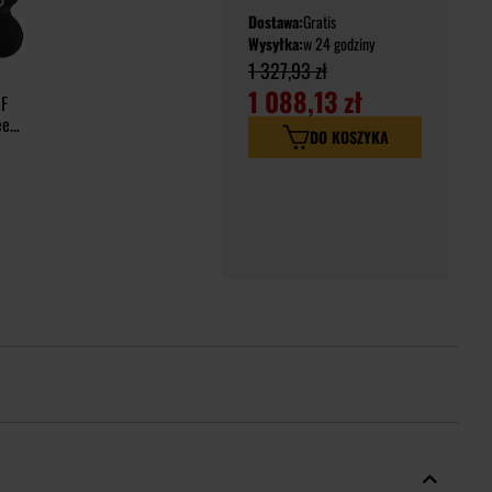
Dostawa:
Gratis
Wysyłka:
w 24 godziny
1 327,93 zł
1 088,13 zł
F
ee
DO KOSZYKA
k