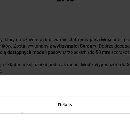
y, który umożliwia rozbudowanie platformy pasa Mosquito i pr
ników. Został wykonany z
wytrzymałej Cordury
. Dobrze dopaso
cią dostępnych modeli pasów
strzeleckich (do 50 mm szerokośc
ga składaniu się panelu podczas ruchu. Model wyposażono w
3
d.
 taktycznym Mosquito.
Details