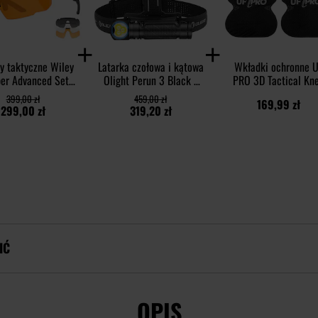
y taktyczne Wiley
Latarka czołowa i kątowa
Wkładki ochronne U
er Advanced Set
Olight Perun 3 Black z
PRO 3D Tactical Kn
 Grey/Clear/Light
opaską - 3000 lumenów
Pads Impact - Blac
399,00 zł
459,00 zł
169,99 zł
t/Matte Black
299,00 zł
319,20 zł
IĆ
OPIS