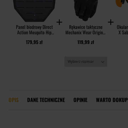
Panel biodrowy Direct
Rękawice taktyczne
Okular
Action Mosquito Hip
Mechanix Wear Original
X Sab
Panel L - Shadow Grey
Core 3 - Covert
3in1 -
179,95 zł
119,99 zł
Rus
OPIS
DANE TECHNICZNE
OPINIE
WARTO DOKUP