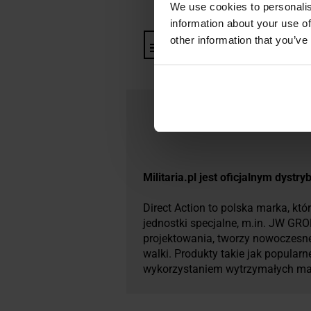
We use cookies to personalis
information about your use of
other information that you’ve
Informacja o producencie i b
​Militaria.pl jest oficjalnym dystr
Direct Action to polska marka, kt
jednostki specjalne, m.in. JW G
projektowania, tworzy nowoczesn
walki. Produkty takie jak popularn
wykorzystaniem wytrzymałych mat