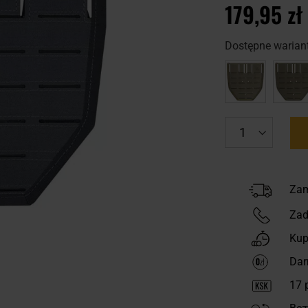
179,95 zł
Dostępne wariant
Zam
Zad
Kup
Dar
17
p