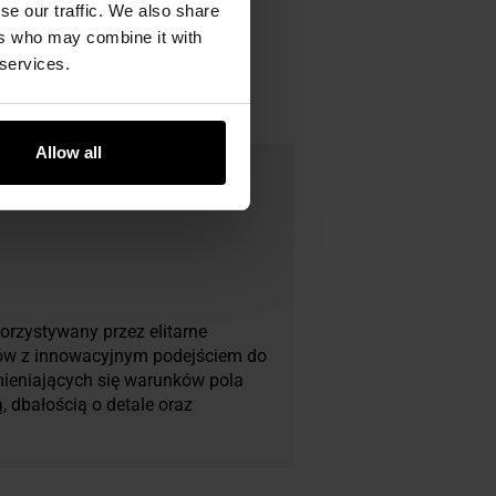
se our traffic. We also share
ers who may combine it with
 services.
Allow all
orzystywany przez elitarne
tów z innowacyjnym podejściem do
mieniających się warunków pola
, dbałością o detale oraz