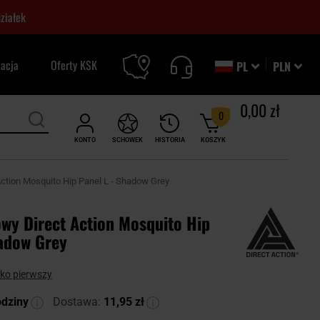
ziałek
zacja
Oferty KSK
PL
PLN
0,00 zł
0
KONTO
SCHOWEK
HISTORIA
KOSZYK
Action Mosquito Hip Panel L - Shadow Grey
owy Direct Action Mosquito Hip
hadow Grey
ako pierwszy
odziny
Dostawa:
11,95 zł