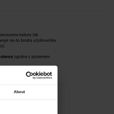
zenoszenie kabury lub
wuje się do biodra użytkownika
i).
 otwory
zgodne z systemem
About