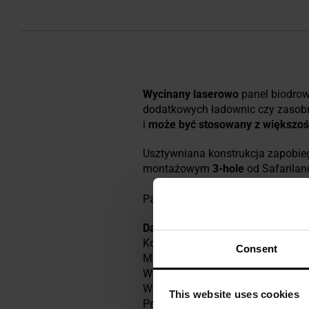
Wycinany
laserowo
panel biodrow
dodatkowych ładownic czy zasob
i
może być stosowany z większoś
Usztywniana konstrukcja zapobie
montażowym
3-hole
od Safarilan
Panel jest kompatybilny z pasem
Dane techniczne
Kolor: Shadow Grey
Consent
Materiał: Cordura
Wymiary: 18,7 x 19 cm
Waga: 65 g
This website uses cookies
Producent:
Direct Action, Polska