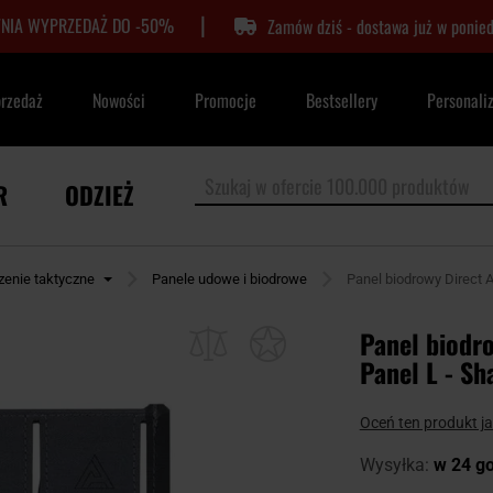
|
TNIA WYPRZEDAŻ DO -50%
Zamów dziś - dostawa już w ponied
przedaż
Nowości
Promocje
Bestsellery
Personali
R
ODZIEŻ
zenie taktyczne
Panele udowe i biodrowe
Panel biodrowy Direct 
Panel biodr
Panel L - S
Oceń ten produkt j
Wysyłka:
w 24 g