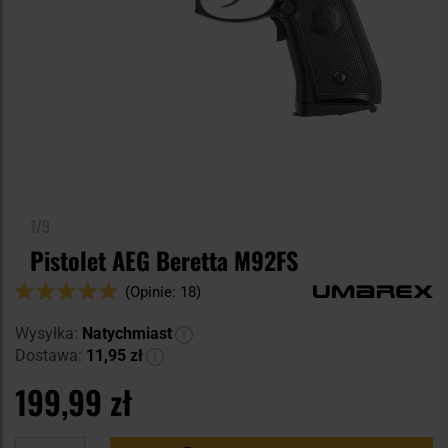
1/9
Pistolet AEG Beretta M92FS
Ocena:
(Opinie: 18)
96
100
% of
Wysyłka:
Natychmiast
Dostawa:
11,95 zł
199,99 zł