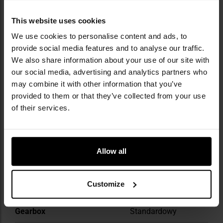
dziesiątkach tysięcy egzemplarzy rocznie.
This website uses cookies
DANE TECHNICZNE
We use cookies to personalise content and ads, to
provide social media features and to analyse our traffic.
We also share information about your use of our site with
our social media, advertising and analytics partners who
Więcej
may combine it with other information that you’ve
Wzorowany na
Beretta
informacji
provided to them or that they’ve collected from your use
Napęd repliki
Elektryczny
of their services.
Prędkość wylotowa
200 fps
Zasięg celnego strzału
Do 10 m
Allow all
Rodzaj magazynka
Low-cap
Pojemność magazynka
16 kulek kalibru
Customize
6mm
Gearbox
Standardowy