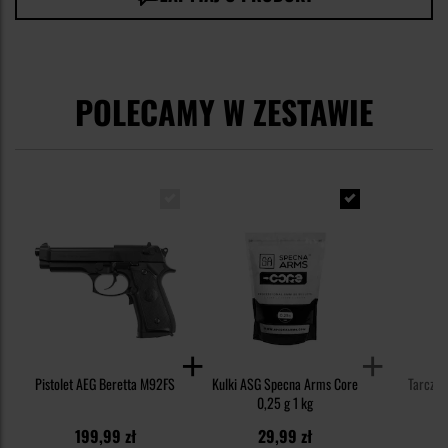
POLECAMY W ZESTAWIE
Pistolet AEG Beretta M92FS
Kulki ASG Specna Arms Core
Tarcze S
0,25 g 1 kg
199,99 zł
29,99 zł
1