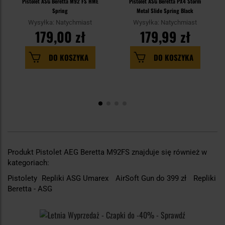
Pistolet ASG Beretta M92 FS HME
Pistolet ASG Beretta PX4 Storm
Spring
Metal Slide Spring Black
Wysyłka: Natychmiast
Wysyłka: Natychmiast
179,00 zł
179,99 zł
DO KOSZYKA
DO KOSZYKA
Produkt Pistolet AEG Beretta M92FS znajduje się również w
kategoriach:
Pistolety
Repliki ASG Umarex
AirSoft Gun do 399 zł
Repliki
Beretta - ASG