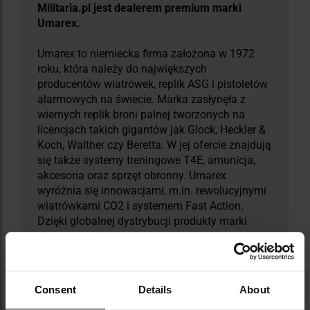
Militaria.pl jest dealerem premium marki
Umarex.
Umarex to niemiecka firma założona w 1972
roku, która należy do największych
producentów wiatrówek, replik ASG i pistoletów
alarmowych na świecie. Marka zasłynęła z
wiernych replik broni palnej tworzonych na
licencjach takich gigantów jak Glock, Heckler &
Koch, Walther czy Beretta. W jej ofercie znajdują
się także systemy treningowe T4E, amunicja,
akcesoria oraz sprzęt obronny. Umarex
wyróżnia się innowacjami, m.in. rewolucyjnymi
wiatrówkami CO2 i systemem Fast Action.
Dzięki globalnej dystrybucji produkty marki
dostępne są już w kilkudziesięciu krajach.
Pierwszy wielki sukces Umarex przyniosła
nietypowa replika rewolweru sprzedawana w
zestawie stylizowanym na książkę o Sherlocku
Consent
Details
About
Holmesie - produkt, który sprzedawał się w