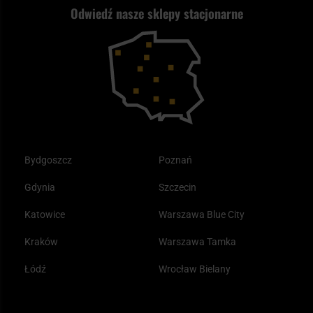
Odwiedź nasze sklepy stacjonarne
Samoobrona
Kupony i kody rabatowe
Reklamacje i gwarancja
Bushcraft - co to jest i jak zacząć?
Outdoor
Tax Free
Plecak ewakuacyjny preppersa
Odzież
Bydgoszcz
Poznań
Gdynia
Szczecin
Katowice
Warszawa Blue City
Kraków
Warszawa Tamka
Łódź
Wrocław Bielany