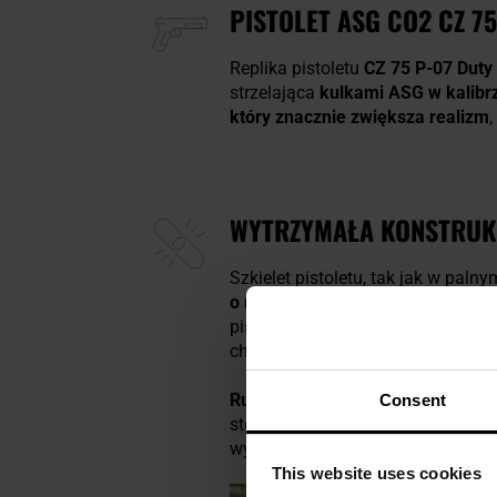
PISTOLET ASG CO2 CZ 7
Replika pistoletu
CZ 75 P-07 Duty
strzelająca
kulkami ASG w kalibr
który znacznie zwiększa realizm
WYTRZYMAŁA KONSTRUKC
Szkielet pistoletu, tak jak w pa
o niskiej wadze
. Na chwycie w mi
pistoletu w dłoniach i zwiększają
chroni dłoń przed pracującym zam
Ruchomy zamek wykonano w cało
Consent
stosowane we współczesnych pist
wyślizgnięciu się zamka z dłoni.
This website uses cookies