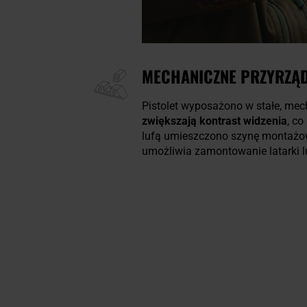
MECHANICZNE PRZYRZĄD
Pistolet wyposażono w stałe, mec
zwiększają kontrast widzenia
, c
lufą umieszczono szynę montaż
umożliwia zamontowanie latarki l