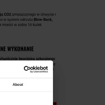
ju CO2
umieszcznego w chwycie i
no w system odrzutu
Blow-Back,
mieści w sobie 16 kulek.
ZNE WYKONANIE
hanicznie tworzywa sztucznego
zpieczającą przed ślizganiem się
 umieszczono długą ostrogę, która
anie.
Rozwiązanie to jest
About
owania, zapobiegając