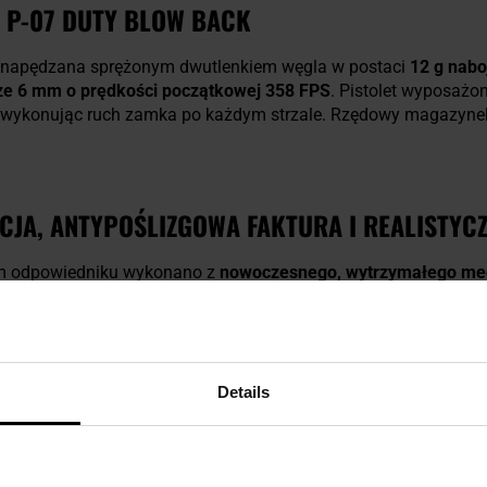
5 P-07 DUTY BLOW BACK
napędzana sprężonym dwutlenkiem węgla w postaci
12 g nabo
ze 6 mm o prędkości początkowej 358 FPS
. Pistolet wyposażo
, wykonując ruch zamka po każdym strzale. Rzędowy magazynek 
JA, ANTYPOŚLIZGOWA FAKTURA I REALISTYC
lnym odpowiedniku wykonano z
nowoczesnego, wytrzymałego mec
ejscach styku z dłońmi naniesiono
antypoślizgową fakturę
zabe
cą kontrolę nad pistoletem. W tylnej części chwytu pod kurkiem
kiem podczas strzelania.
ści z metalu
, a w jego tylej części naniesiono
wyraźne żebrow
Details
oletach bojowych i zwiększa pewność chwytu podczas przeład