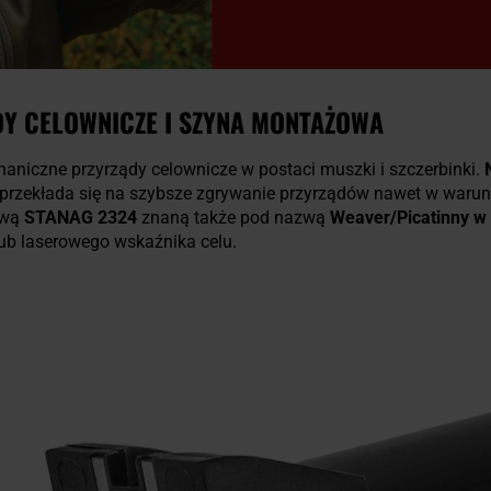
Y CELOWNICZE I SZYNA MONTAŻOWA
haniczne przyrządy celownicze w postaci muszki i szczerbinki.
o przekłada się na szybsze zgrywanie przyrządów nawet w warun
ową
STANAG 2324
znaną także pod nazwą
Weaver/Picatinny w
ub laserowego wskaźnika celu.