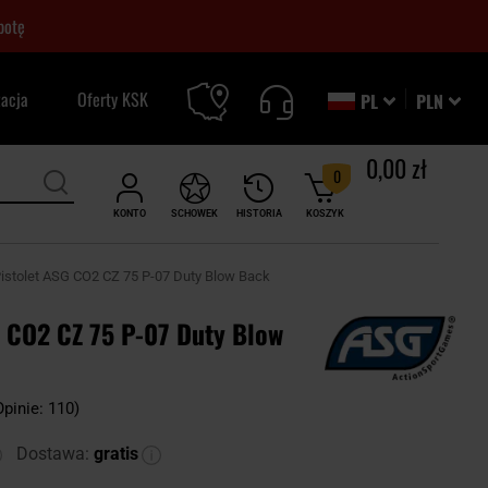
botę
zacja
Oferty KSK
PL
PLN
0,00 zł
0
KONTO
SCHOWEK
HISTORIA
KOSZYK
istolet ASG CO2 CZ 75 P-07 Duty Blow Back
G CO2 CZ 75 P-07 Duty Blow
Opinie: 110)
Dostawa:
gratis