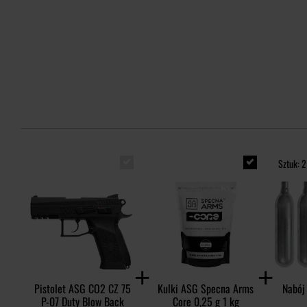
Sztuk: 2
Pistolet ASG CO2 CZ 75
Kulki ASG Specna Arms
Nabój 
P-07 Duty Blow Back
Core 0,25 g 1 kg