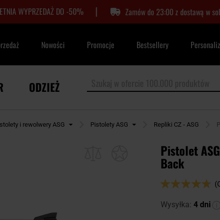
|
LETNIA WYPRZEDAŻ DO -50%
Zamów do 23:00 z dostawą w so
przedaż
Nowości
Promocje
Bestsellery
Personali
R
ODZIEŻ
stolety i rewolwery ASG
Pistolety ASG
Repliki CZ - ASG
P
Pistolet AS
Back
Ocena:
(
94
100
% of
Wysyłka:
4 dni