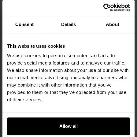
Consent
Details
About
This website uses cookies
We use cookies to personalise content and ads, to
POKROWIEC PRZECIWDESZCZOWY,
provide social media features and to analyse our traffic.
ELEMENTY ODBLASKOWE ALPINUS
We also share information about your use of our site with
SAFETY
our social media, advertising and analytics partners who
may combine it with other information that you’ve
Plecak wyposażono w
pokrowiec przeciwdeszczowy
.
provided to them or that they’ve collected from your use
Naniesiono na niego
odblaskowe elementy Alpinus
of their services.
Safety
zapewniające bezpieczeństwo podczas
wędrówki po zmroku lub w trakcie mglistej pogody.
Allow all