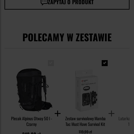
ZAPYTAJ O PRODUKT
POLECAMY W ZESTAWIE
Plecak Alpinus Otway 50 l -
Zestaw survivalowy Mamba
Latarka c
Czarny
Tac Must Have Survival Kit
100
119,99 zł