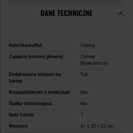
DANE TECHNICZNE
Więcej
Kolor/kamuflaż
Czarny
informacji
Zapięcie komory głównej
Zamek
błyskawiczny
Dedykowana kieszeń na
Tak
laptop
Kompatybilność z molle/pals
Nie
Siatka dystansująca
Nie
Ilość komór
1
Wymiary
61 x 35 x 22 cm