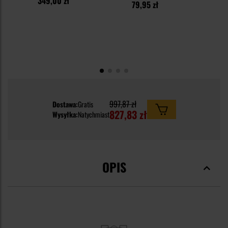
349,00 zł
6
79,95 zł
997,87 zł
Dostawa:
Gratis
827,83 zł
Wysyłka:
Natychmiast
OPIS