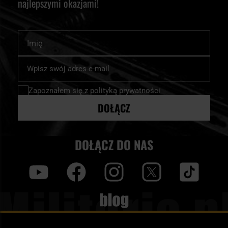
najlepszymi okazjami!
Imię
Subskrybuj
nasz
newsletter:
Zapoznałem się z
polityką prywatności
DOŁĄCZ
DOŁĄCZ DO NAS
y
f
i
t
tt
Blog