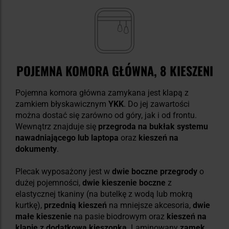
POJEMNA KOMORA GŁÓWNA, 8 KIESZENI
Pojemna komora główna zamykana jest klapą z
zamkiem błyskawicznym
YKK
. Do jej zawartości
można dostać się zarówno od góry, jak i od frontu.
Wewnątrz znajduje się
przegroda na bukłak systemu
nawadniającego lub laptopa
oraz
kieszeń na
dokumenty
.
Plecak wyposażony jest w
dwie boczne przegrody
o
dużej pojemności,
dwie kieszenie boczne
z
elastycznej tkaniny (na butelkę z wodą lub mokrą
kurtkę),
przednią kieszeń
na mniejsze akcesoria,
dwie
małe kieszenie
na pasie biodrowym oraz
kieszeń na
klapie z dodatkową kieszonką
. Laminowany
zamek