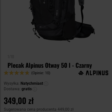
1/10
Plecak Alpinus Otway 50 l - Czarny
Ocena:
(Opinie: 10)
94
100
% of
Wysyłka:
Natychmiast
Dostawa:
gratis
349,00 zł
Sugerowana cena producenta
449,00 zł