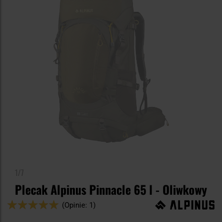
1/7
Plecak Alpinus Pinnacle 65 l - Oliwkowy
Ocena:
(Opinie: 1)
100
100
% of