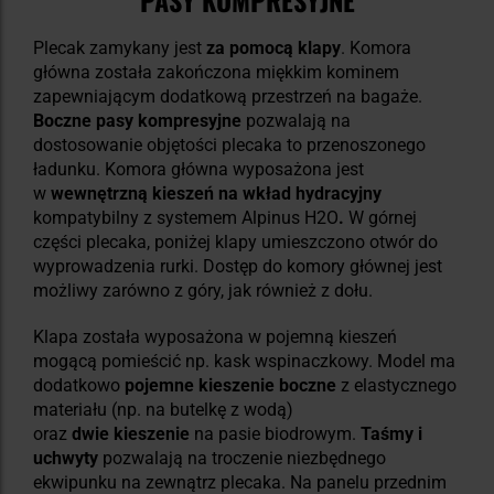
Plecak zamykany jest
za pomocą klapy
. Komora
główna została zakończona miękkim kominem
zapewniającym dodatkową przestrzeń na bagaże.
Boczne pasy kompresyjne
pozwalają na
dostosowanie objętości plecaka to przenoszonego
ładunku. Komora główna wyposażona jest
w
wewnętrzną kieszeń na wkład hydracyjny
kompatybilny z systemem Alpinus H2O
.
W górnej
części plecaka, poniżej klapy umieszczono otwór do
wyprowadzenia rurki. Dostęp do komory głównej jest
możliwy zarówno z góry, jak również z dołu.
Klapa została wyposażona w pojemną kieszeń
mogącą pomieścić np. kask wspinaczkowy. Model ma
dodatkowo
pojemne kieszenie boczne
z elastycznego
materiału (np. na butelkę z wodą)
oraz
dwie
kieszenie
na pasie biodrowym.
Taśmy i
uchwyty
pozwalają na troczenie niezbędnego
ekwipunku na zewnątrz plecaka. Na panelu przednim