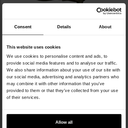
Consent
Details
About
This website uses cookies
ODBLASKOWE ELEMENTY, POKROWIEC
We use cookies to personalise content and ads, to
PRZECIWDESZCZOWY
provide social media features and to analyse our traffic.
We also share information about your use of our site with
Bezpieczeństwo podczas poruszania się po zmroku
our social media, advertising and analytics partners who
oraz w warunkach ograniczonej widoczności
may combine it with other information that you’ve
zapewniają
odblaskowe elementy Alpinus
provided to them or that they’ve collected from your use
Safety
. Dodatkowo plecak wyposażony jest w
of their services.
chowany
pokrowiec przeciwdeszczowy.
Allow all