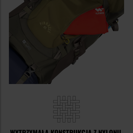
WYTRZYMAŁA KONSTRUKCJA Z NYLONU,