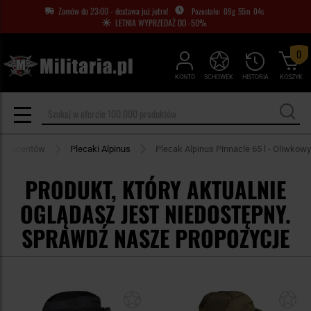
Zamów do 23:00 - dostawa już jutro!
09
g
55
m
03
s
LETNIA WYPRZEDAŻ DO -50%
0
KONTO
SCHOWEK
HISTORIA
KOSZYK
producentów
Plecaki Alpinus
Plecak Alpinus Pinnacle 65 l - Oliwkowy
PRODUKT, KTÓRY AKTUALNIE
OGLĄDASZ JEST NIEDOSTĘPNY.
SPRAWDŹ NASZE PROPOZYCJE