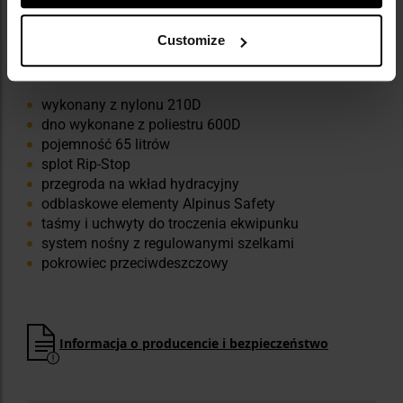
Customize
NAJWAŻNIEJSZE CECHY
wykonany z nylonu 210D
dno wykonane z poliestru 600D
pojemność 65 litrów
splot Rip-Stop
przegroda na wkład hydracyjny
odblaskowe elementy Alpinus Safety
taśmy i uchwyty do troczenia ekwipunku
system nośny z regulowanymi szelkami
pokrowiec przeciwdeszczowy
Informacja o producencie i bezpieczeństwo