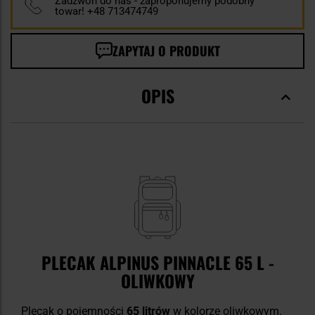
Zadzwoń do nas - zaproponujemy podobny
towar! +48 713474749
ZAPYTAJ O PRODUKT
OPIS
PLECAK ALPINUS PINNACLE 65 L -
OLIWKOWY
Plecak o pojemności
65 litrów
w kolorze oliwkowym.