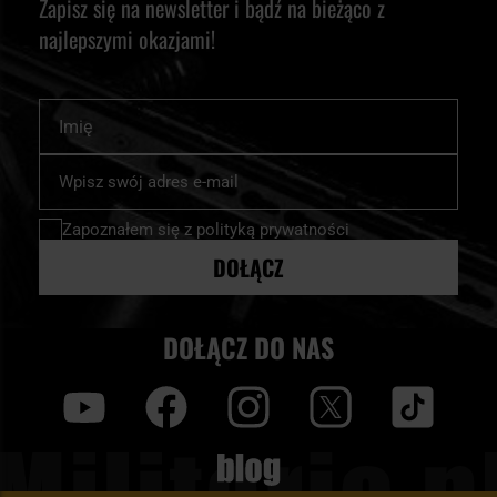
Zapisz się na newsletter i bądź na bieżąco z
najlepszymi okazjami!
Imię
Subskrybuj
nasz
newsletter:
Zapoznałem się z
polityką prywatności
DOŁĄCZ
DOŁĄCZ DO NAS
y
f
i
t
tt
Blog