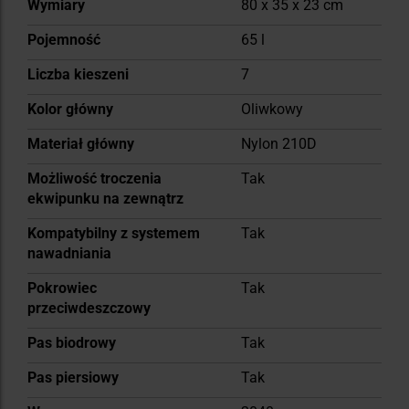
Wymiary
80 x 35 x 23 cm
Pojemność
65 l
Liczba kieszeni
7
Kolor główny
Oliwkowy
Materiał główny
Nylon 210D
Możliwość troczenia
Tak
ekwipunku na zewnątrz
Kompatybilny z systemem
Tak
nawadniania
Pokrowiec
Tak
przeciwdeszczowy
Pas biodrowy
Tak
Pas piersiowy
Tak