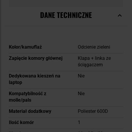
DANE TECHNICZNE
Więcej
Kolor/kamuflaż
Odcienie zieleni
informacji
Zapięcie komory głównej
Klapa + linka ze
ściągaczem
Dedykowana kieszeń na
Nie
laptop
Kompatybilność z
Nie
molle/pals
Materiał dodatkowy
Poliester 600D
Ilość komór
1