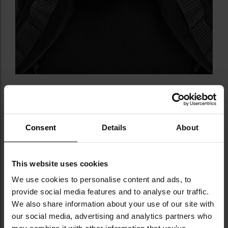
Consent
Details
About
NAJWAŻNIEJSZE CECHY
This website uses cookies
pojemność 15 litrów
We use cookies to personalise content and ads, to
trwała Cordura 1000D i 500D
provide social media features and to analyse our traffic.
taśmy PALS
We also share information about your use of our site with
komora główna zamykana na klapę
our social media, advertising and analytics partners who
obszerne kieszenie boczne