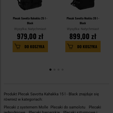
Plecak Savotta Kahakka 25 l -
Plecak Savotta Niukka 20 l -
Black
Black
Wysyłka: Natychmiast
Wysyłka: Natychmiast
979,00 zł
899,00 zł
DO KOSZYKA
DO KOSZYKA
Produkt Plecak Savotta Kahakka 15 l - Black znajduje się
również w kategoriach:
Plecaki z systemem Molle
Plecaki do samolotu
Plecaki
jednodniowe
Plecaki harcerskie
Plecaki szturmowe i