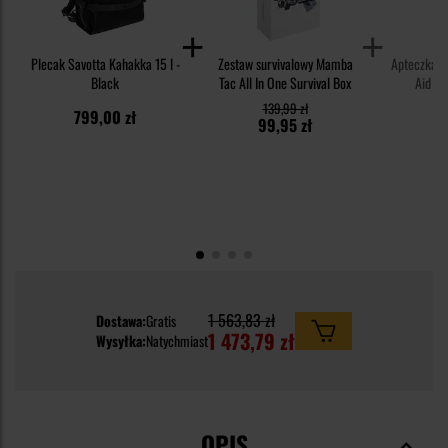
Plecak Savotta Kahakka 15 l -
Zestaw survivalowy Mamba
Apteczka M
Black
Tac All In One Survival Box
Aid Ki
139,99 zł
799,00 zł
6
99,95 zł
1 563,83 zł
Dostawa:
Gratis
1 473,79 zł
Wysyłka:
Natychmiast
OPIS