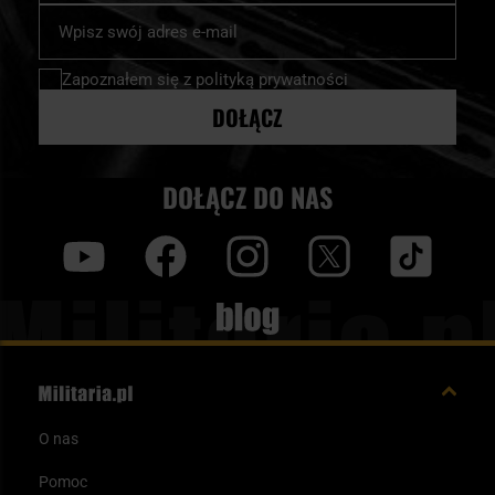
Subskrybuj
nasz
newsletter:
Zapoznałem się z
polityką prywatności
DOŁĄCZ
DOŁĄCZ DO NAS
y
f
i
t
tt
Blog
O nas
Pomoc