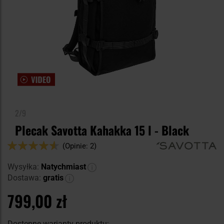
2/9
Plecak Savotta Kahakka 15 l - Black
Ocena:
(Opinie: 2)
90
100
% of
Wysyłka:
Natychmiast
Dostawa:
gratis
799,00 zł
Dostępne warianty produktu: