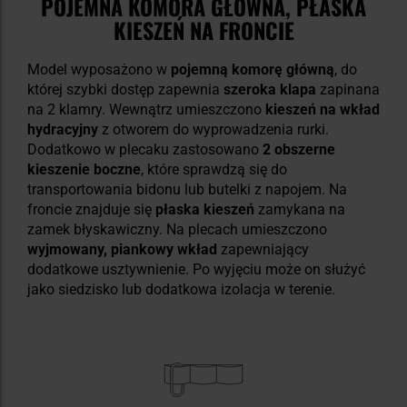
POJEMNA KOMORA GŁÓWNA, PŁASKA
KIESZEŃ NA FRONCIE
Model wyposażono w
pojemną komorę główną
, do
której szybki dostęp zapewnia
szeroka klapa
zapinana
na 2 klamry. Wewnątrz umieszczono
kieszeń na wkład
hydracyjny
z otworem do wyprowadzenia rurki.
Dodatkowo w plecaku zastosowano
2 obszerne
kieszenie boczne
, które sprawdzą się do
transportowania bidonu lub butelki z napojem. Na
froncie znajduje się
płaska kieszeń
zamykana na
zamek błyskawiczny. Na plecach umieszczono
wyjmowany, piankowy wkład
zapewniający
dodatkowe usztywnienie. Po wyjęciu może on służyć
jako siedzisko lub dodatkowa izolacja w terenie.