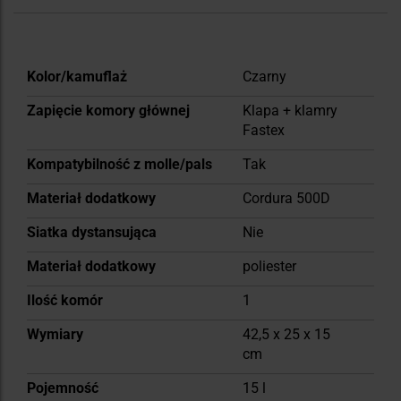
Więcej
Kolor/kamuflaż
Czarny
informacji
Zapięcie komory głównej
Klapa + klamry
Fastex
Kompatybilność z molle/pals
Tak
Materiał dodatkowy
Cordura 500D
Siatka dystansująca
Nie
Materiał dodatkowy
poliester
Ilość komór
1
Wymiary
42,5 x 25 x 15
cm
Pojemność
15 l