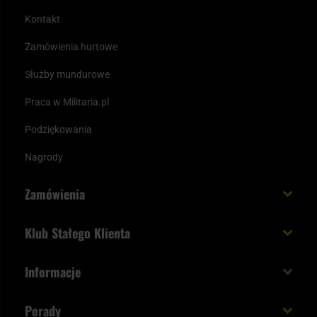
Kontakt
Zamówienia hurtowe
Służby mundurowe
Praca w Militaria.pl
Podziękowania
Nagrody
Zamówienia
Koszt i czas dostawy
Klub Stałego Klienta
Zamów do 23:00 - dostawa jutro!
Co zyskujesz z kontem KSK
Informacje
Paczka w weekend
Jak wykorzystać punkty KSK
Regulamin
Status zamówienia
Porady