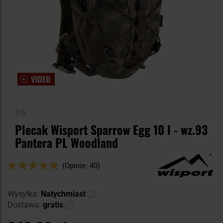
2/5
Plecak Wisport Sparrow Egg 10 l - wz.93
Pantera PL Woodland
Ocena:
(Opinie: 40)
96
100
% of
Wysyłka:
Natychmiast
Dostawa:
gratis