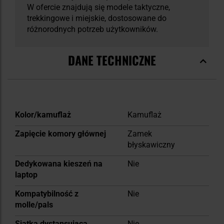
W ofercie znajdują się modele taktyczne,
trekkingowe i miejskie, dostosowane do
różnorodnych potrzeb użytkowników.
DANE TECHNICZNE
Więcej
Kolor/kamuflaż
Kamuflaż
informacji
Zapięcie komory głównej
Zamek
błyskawiczny
Dedykowana kieszeń na
Nie
laptop
Kompatybilność z
Nie
molle/pals
Siatka dystansująca
Nie