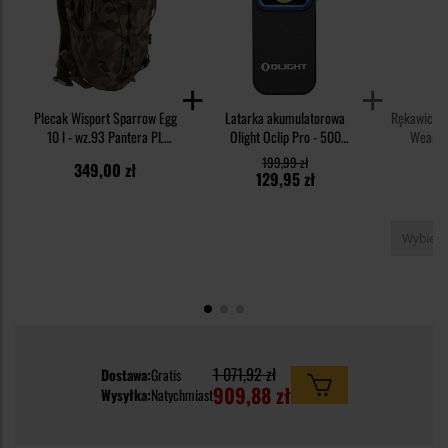
Plecak Wisport Sparrow Egg
Latarka akumulatorowa
Rękawice t
10 l - wz.93 Pantera PL
Olight Oclip Pro - 500
Wear Or
Woodland
lumenów
Panter
199,99 zł
1
349,00 zł
129,95 zł
1
1 071,92 zł
Dostawa:
Gratis
909,88 zł
Wysyłka:
Natychmiast