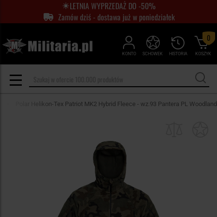
LETNIA WYPRZEDAŻ DO -50%
Zamów dziś - dostawa już w poniedziałek
0
KONTO
SCHOWEK
HISTORIA
KOSZYK
Polar Helikon-Tex Patriot MK2 Hybrid Fleece - wz.93 Pantera PL Woodland