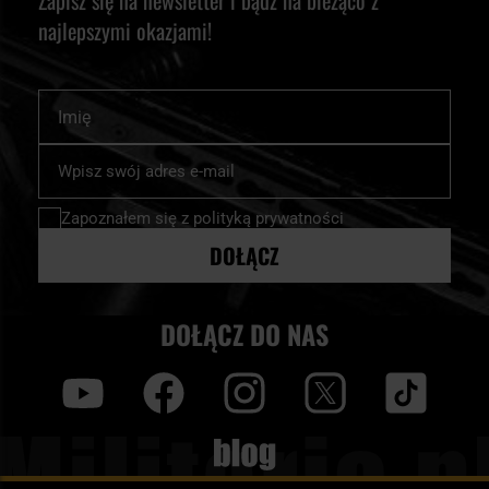
Zapisz się na newsletter i bądź na bieżąco z
najlepszymi okazjami!
Imię
Subskrybuj
nasz
newsletter:
Zapoznałem się z
polityką prywatności
DOŁĄCZ
DOŁĄCZ DO NAS
y
f
i
t
tt
Blog