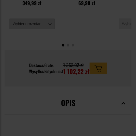
1
349,99 zł
69,99 zł
Woodland
1
1 352,92 zł
Dostawa:
Gratis
1 102,22 zł
Wysyłka:
Natychmiast
OPIS