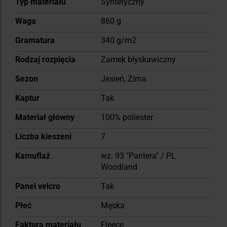
Typ materiału
Syntetyczny
Waga
860 g
Gramatura
340 g/m2
Rodzaj rozpięcia
Zamek błyskawiczny
Sezon
Jesień, Zima
Kaptur
Tak
Materiał główny
100% poliester
Liczba kieszeni
7
Kamuflaż
wz. 93 "Pantera" / PL
Woodland
Panel velcro
Tak
Płeć
Męska
Faktura materiału
Fleece