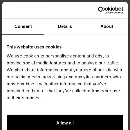
Consent
Details
About
NAJWAŻNIEJSZE CECHY
This website uses cookies
gramatura 340 g/m2
We use cookies to personalise content and ads, to
7 pojemnych kieszeni
provide social media features and to analyse our traffic.
przedłużony krój z tyłu
We also share information about your use of our site with
obszerny kaptur
our social media, advertising and analytics partners who
elastyczne ściągacze
panele velcro
may combine it with other information that you’ve
provided to them or that they’ve collected from your use
of their services.
Allow all