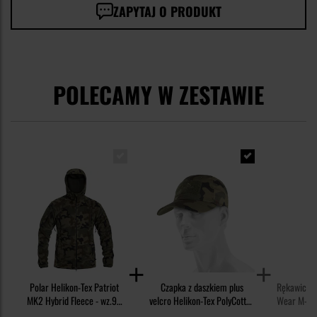
ZAPYTAJ O PRODUKT
POLECAMY W ZESTAWIE
Polar Helikon-Tex Patriot
Czapka z daszkiem plus
Rękawice t
MK2 Hybrid Fleece - wz.93
velcro Helikon-Tex PolyCotton
Wear M-Pac
Pantera PL Woodland
Rip-Stop - wz.93 Pantera PL
PL