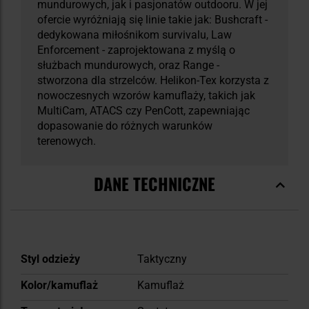
mundurowych, jak i pasjonatów outdooru. W jej
ofercie wyróżniają się linie takie jak: Bushcraft -
dedykowana miłośnikom survivalu, Law
Enforcement - zaprojektowana z myślą o
służbach mundurowych, oraz Range -
stworzona dla strzelców. Helikon-Tex korzysta z
nowoczesnych wzorów kamuflaży, takich jak
MultiCam, ATACS czy PenCott, zapewniając
dopasowanie do różnych warunków
terenowych.
DANE TECHNICZNE
Więcej
Styl odzieży
Taktyczny
informacji
Kolor/kamuflaż
Kamuflaż