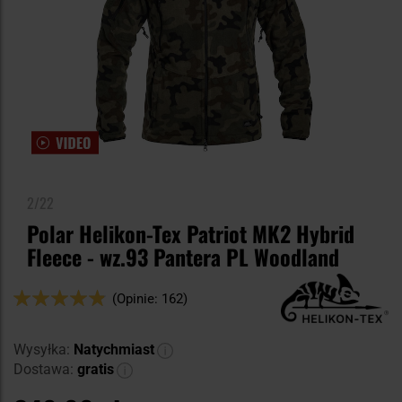
2/22
Polar Helikon-Tex Patriot MK2 Hybrid
Fleece - wz.93 Pantera PL Woodland
Ocena:
(Opinie: 162)
96
100
% of
Wysyłka:
Natychmiast
Dostawa:
gratis