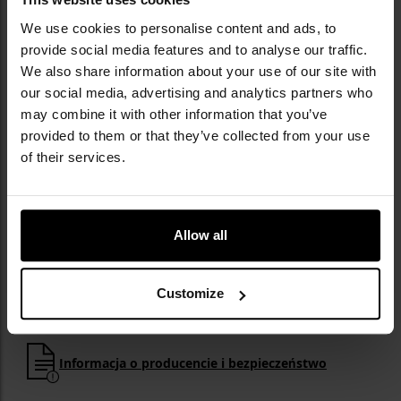
We use cookies to personalise content and ads, to
provide social media features and to analyse our traffic.
We also share information about your use of our site with
our social media, advertising and analytics partners who
may combine it with other information that you’ve
provided to them or that they’ve collected from your use
NAJWAŻNIEJSZE CECHY
of their services.
wykonane z syntetycznej skóry zamszowej
elastyczne wstawki
specjalne wycięcia na zgięciach palców
Allow all
mankiet zapinany na rzep
dobra przyczepność podczas chwytu
pętle przy mankietach
Customize
Informacja o producencie i bezpieczeństwo