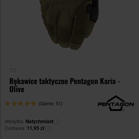
1/3
Rękawice taktyczne Pentagon Karia -
Olive
Ocena:
(Opinie: 51)
96
100
% of
Wysyłka:
Natychmiast
Dostawa:
11,95 zł