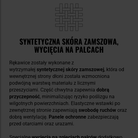
SYNTETYCZNA SKÓRA ZAMSZOWA,
WYCIĘCIA NA PALCACH
Rękawice zostały wykonane z
wytrzymałej
syntetycznej skóry zamszowej
, która od
wewnętrznej strony dłoni została wzmocniona
podwójną warstwą materiału z licznymi
przeszyciami. Część chwytna zapewnia
dobrą
przyczepność
, minimalizując ryzyko poślizgu na
wilgotnych powierzchniach. Elastyczne wstawki po
zewnętrznej stronie zapewniają
swobodę ruchów
oraz
dobrą wentylację.
Panele ochronne
zabezpieczają
przed otarciami oraz urazami.
Specjalne
wycięcia na zgięciach palców
dodatkowo