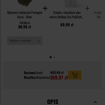
Rękawice taktyczne Pentagon
Czapka z daszkiem plus
Arafatka
Karia - Olive
velcro Helikon-Tex PolyCotton
Mil-Tec
Rip-Stop - wz.93 Pantera PL
121,50 zł
69,99 zł
2
Woodland
80,99 zł
400,48 zł
Dostawa:
Gratis
359,97 zł
Wysyłka:
Natychmiast
OPIS