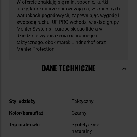
W ofercie znajdują się m.in. spodnie, kurtki i
bluzy, które dobrze sprawdzają się w zmiennych
warunkach pogodowych, zapewniając wygodę i
swobodę ruchu. UF PRO wchodzi w skład grupy
Mehler Systems - europejskiego lidera w
dziedzinie wyposażenia ochronnego i
taktycznego, obok marek Lindnerhof oraz
Mehler Protection.
DANE TECHNICZNE
Więcej
Styl odzieży
Taktyczny
informacji
Kolor/kamuflaż
Czarny
Typ materiału
Syntetyczno-
naturalny