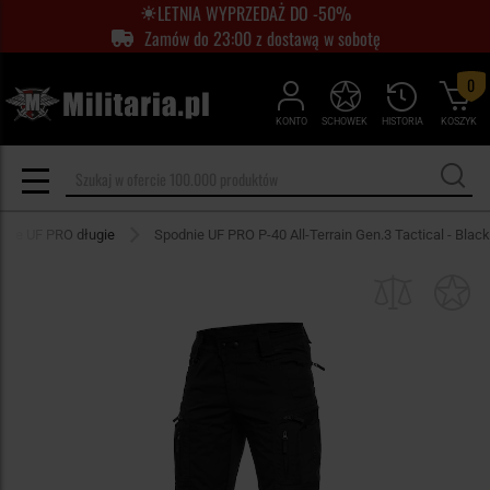
LETNIA WYPRZEDAŻ DO -50%
Zamów do 23:00 z dostawą w sobotę
0
KONTO
SCHOWEK
HISTORIA
KOSZYK
nie UF PRO długie
Spodnie UF PRO P-40 All-Terrain Gen.3 Tactical - Black