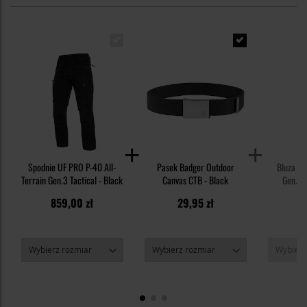
Spodnie UF PRO P-40 All-
Pasek Badger Outdoor
Bluza UF
Terrain Gen.3 Tactical - Black
Canvas CTB - Black
Gen.3 
M
859,00 zł
29,95 zł
7