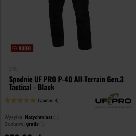
2/10
Spodnie UF PRO P-40 All-Terrain Gen.3
Tactical - Black
Ocena:
(Opinie: 9)
96
100
% of
Wysyłka:
Natychmiast
Dostawa:
gratis