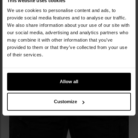
dobre dopasowanie do użytkownika. Od wewnątrz na
This website uses cookies
wysokości pasa wszyto zamek błyskawiczny
We use cookies to personalise content and ads, to
zaprojektowany do przymocowania podpinki
UF PRO
provide social media features and to analyse our traffic.
Windstopper Lining na niższe temperatury.
We also share information about your use of our site with
our social media, advertising and analytics partners who
may combine it with other information that you’ve
provided to them or that they’ve collected from your use
of their services.
Allow all
Customize