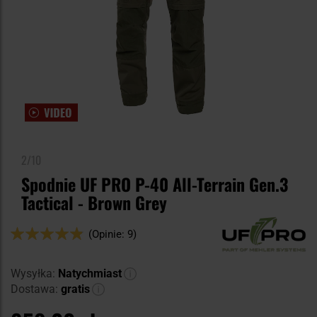
2/10
Spodnie UF PRO P-40 All-Terrain Gen.3
Tactical - Brown Grey
Ocena:
(Opinie: 9)
96
100
% of
Wysyłka:
Natychmiast
Dostawa:
gratis