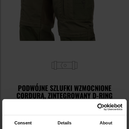
PODWÓJNE SZLUFKI WZMOCNIONE
CORDURĄ, ZINTEGROWANY D-RING
Na pasie spodni wszyto
podwójne, wzmocnione
Cordurą szlufki,
które dodatkowo umożliwiają
zastosowanie pasa
w systemie Waist/Flex.
Prawa
Consent
Details
About
przednia szlufka zawiera
zintegrowany, elastyczny D-