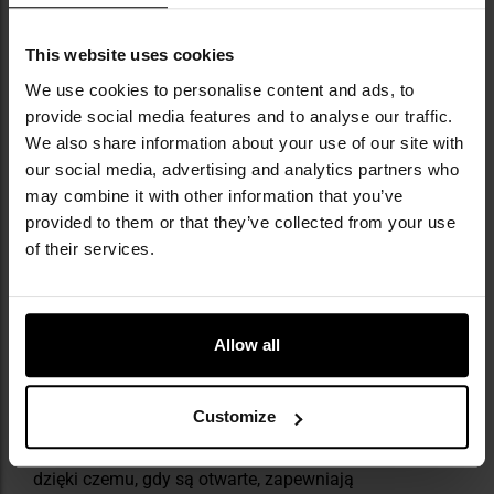
ring
umożliwiający dodatkowe troczenie drobnych
przedmiotów.
Elastyczne panele boczne
zapewniają
This website uses cookies
dobre dopasowanie do użytkownika. Od wewnątrz na
wysokości pasa wszyto zamek błyskawiczny
We use cookies to personalise content and ads, to
zaprojektowany do przymocowania podpinki
UF PRO
provide social media features and to analyse our traffic.
Windstopper Lining na niższe temperatury.
We also share information about your use of our site with
our social media, advertising and analytics partners who
may combine it with other information that you’ve
provided to them or that they’ve collected from your use
of their services.
KIESZENIE NA WKŁADY OCHRONNE,
Allow all
ZAMKI BŁYSKAWICZNE YKK
Wewnątrz nogawek znajdują się kieszenie na
wkłady
Customize
ochronne
UF PRO 3D Tactical Knee Pads. Dodatkowo
zostały wyłożone oddychającą tkaniną typu Mesh,
dzięki czemu, gdy są otwarte, zapewniają