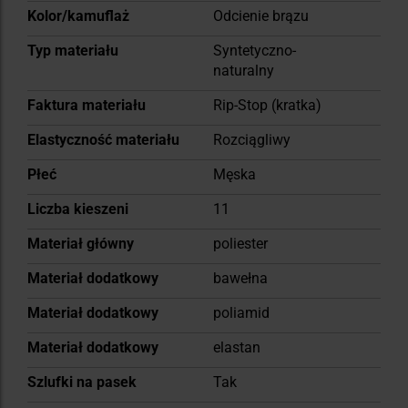
Kolor/kamuflaż
Odcienie brązu
Typ materiału
Syntetyczno-
naturalny
Faktura materiału
Rip-Stop (kratka)
Elastyczność materiału
Rozciągliwy
Płeć
Męska
Liczba kieszeni
11
Materiał główny
poliester
Materiał dodatkowy
bawełna
Materiał dodatkowy
poliamid
Materiał dodatkowy
elastan
Szlufki na pasek
Tak