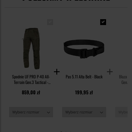
Spodnie UF PRO P-40 All-
Pas 5.11 Alta Belt - Black
Bluza UF
Terrain Gen.3 Tactical -
Gen.3 
Brown Grey
M
859,00 zł
199,95 zł
7