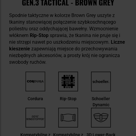
GEN.3 TACTICAL - BROWN GREY
Spodnie taktyczne w kolorze Brown Grey uszyte z
tkaniny stanowiącej połączenie szybkoschnącego
poliestru oraz oddychającej bawełny. Wzmocnienie
włóknem
Rip-Stop
sprawia, że tkanina nie pruje się i
nie strzępi nawet po uszkodzeniu miejscowym.
Liczne
kieszenie
zapewniają miejsce do przechowywania
niezbędnych akcesoriów, a prosty krój nie ogranicza
swobody ruchów.
Cordura
Rip-Stop
Schoeller
Dynamic
Kompatybilne z
Kompatybilne z
3D Lower-Back