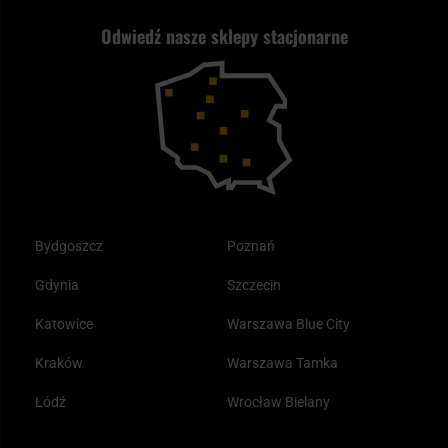
Nasz asortyment a prawo
Zwroty
ASG czy wiatrówka - co wybrać?
Odwiedź nasze sklepy stacjonarne
Samoobrona
Kupony i kody rabatowe
Reklamacje i gwarancja
Bushcraft - co to jest i jak zacząć?
Outdoor
Tax Free
Plecak ewakuacyjny preppersa
Odzież
Bydgoszcz
Poznań
Gdynia
Szczecin
Katowice
Warszawa Blue City
Kraków
Warszawa Tamka
Łódź
Wrocław Bielany