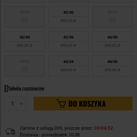
40/36
42/32
42/30
859,00 zł
42/34
42/36
44/30
859,00 zł
859,00 zł
859,00 zł
44/32
44/34
44/36
859,00 zł
859,00 zł
Tabela rozmiarów
DO KOSZYKA
Zamów z usługą DHL jeszcze przez:
03
04
31
Dostawa - poniedziałek 10.08