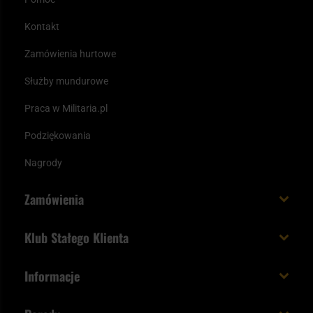
Kontakt
Zamówienia hurtowe
Służby mundurowe
Praca w Militaria.pl
Podziękowania
Nagrody
Zamówienia
Koszt i czas dostawy
Klub Stałego Klienta
Zamów do 23:00 - dostawa jutro!
Co zyskujesz z kontem KSK
Informacje
Paczka w weekend
Jak wykorzystać punkty KSK
Regulamin
Status zamówienia