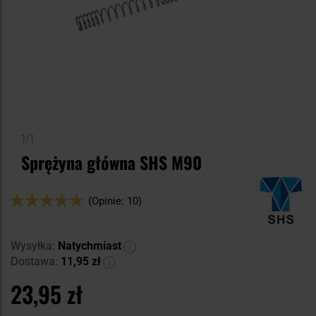
1/1
Sprężyna główna SHS M90
Ocena:
(Opinie: 10)
100
100
% of
Wysyłka:
Natychmiast
Dostawa:
11,95 zł
23,95 zł