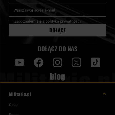
Subskrybuj
nasz
newsletter:
Zapoznałem się z
polityką prywatności
DOŁĄCZ
DOŁĄCZ DO NAS
y
f
i
t
tt
Blog
O nas
Pomoc