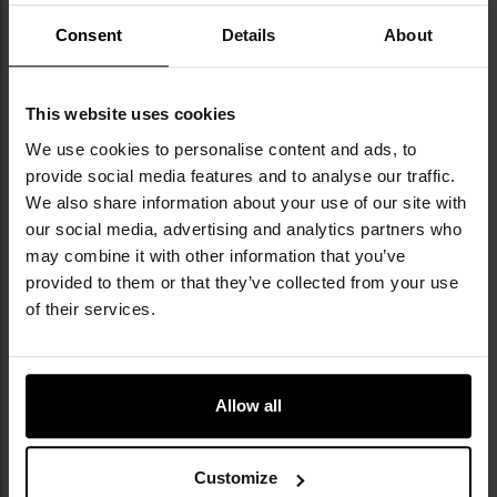
Consent
Details
About
INNI OGLĄDALI TEŻ
This website uses cookies
We use cookies to personalise content and ads, to
provide social media features and to analyse our traffic.
We also share information about your use of our site with
our social media, advertising and analytics partners who
may combine it with other information that you’ve
provided to them or that they’ve collected from your use
of their services.
Sprężyna główna SHS M120
Sprężyna główna SHS M140
Wysyłka: Natychmiast
Wysyłka: Natychmiast
Allow all
25,95 zł
25,95 zł
DO KOSZYKA
DO KOSZYKA
Customize