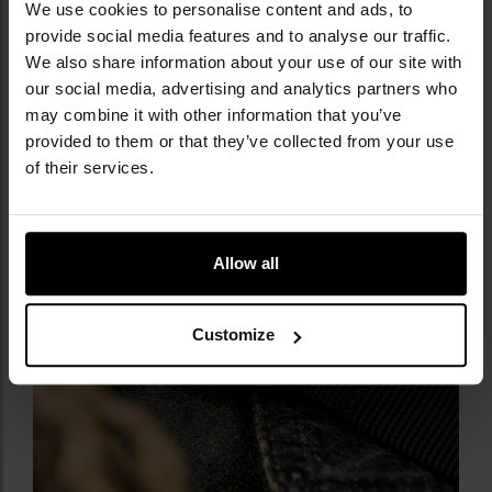
We use cookies to personalise content and ads, to
do koperty za pomocą sprężynek, co zapobiega
provide social media features and to analyse our traffic.
przypadkowemu poluzowaniu się na nadgarstku.
We also share information about your use of our site with
our social media, advertising and analytics partners who
may combine it with other information that you’ve
provided to them or that they’ve collected from your use
of their services.
Allow all
Customize