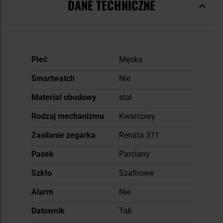
DANE TECHNICZNE
Więcej
Płeć
Męska
informacji
Smartwatch
Nie
Materiał obudowy
stal
Rodzaj mechanizmu
Kwarcowy
Zasilanie zegarka
Renata 371
Pasek
Parciany
Szkło
Szafirowe
Alarm
Nie
Datownik
Tak