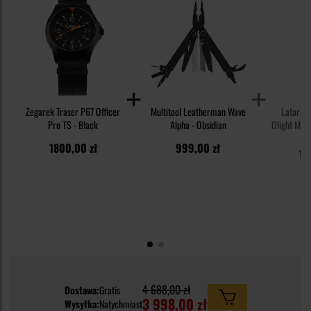
Zegarek Traser P67 Officer
Multitool Leatherman Wave
Latarka
Pro TS - Black
Alpha - Obsidian
Olight Mar
z funkc
1 
1800,00 zł
999,00 zł
14000 lum
1 
4 688,00 zł
Dostawa:
Gratis
3 998,00 zł
Wysyłka:
Natychmiast