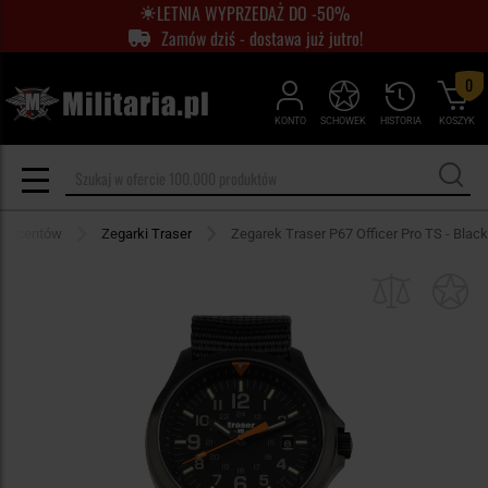
LETNIA WYPRZEDAŻ DO -50%
Zamów dziś - dostawa już jutro!
0
KONTO
SCHOWEK
HISTORIA
KOSZYK
oducentów
Zegarki Traser
Zegarek Traser P67 Officer Pro TS - Black