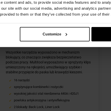
e content and ads, to provide social media features and to analy
 our site with our social media, advertising and analytics partn
utdoor Solid w nowej, atrakcyjnej cenie. To jeden z
 provided to them or that they’ve collected from your use of their
t w 16 funkcjonalnych narzędzi, wykonany z wysokiej jakości
Customize
Multitool Badger Outdoor Solid
Wszystkie narzędzia wyposażono w mechanizm
blokujący, co znacząco zwiększa bezpieczeństwo
podczas pracy. Multitool wyposażono w sprężysty klips
umieszczony na rękojeści, umożliwiający szybkie i
stabilne przypięcie do paska lub krawędzi kieszeni.
16 narzędzi
sprężynujące kombinerki i nożyczki
wysokiej jakości stal nierdzewna 440A i 420J1
powłoka antykorozyjna i antyrefleksyjna
2 blokady: Back Lock, Liner Lock