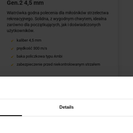
Gen.2 4,5 mm
Wiatrówka godna polecenia dla miłośników strzelectwa
rekreacyjnego. Solidna, z wygodnym chwytem, idealna
zarówno dla początkujących, jak i doświadczonych
użytkowników.
kaliber 4,5 mm
prędkość 300 m/s
baka policzkowa typu Ambi
zabezpieczenie przed niekontrolowanym strzałem
Sprawdź produkt
Details
ędzie, które zawsze warto mieć przy