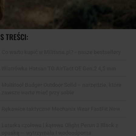
S TREŚCI:
Co warto kupić w Militaria.pl? - nasze bestsellery
Wiatrówka Hatsan TG AirTact QE Gen.2 4,5 mm
Multitool Badger Outdoor Solid – narzędzie, które
zawsze warto mieć przy sobie
Rękawice taktyczne Mechanix Wear FastFit New
Latarka czołowa i kątowa Olight Perun 3 Black z
opaską — wytrzymała i wodoodporna