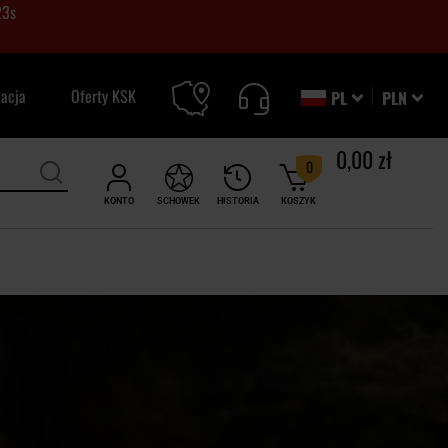
22
s
zacja
Oferty KSK
PL
PLN
0,00 zł
0
KONTO
SCHOWEK
HISTORIA
KOSZYK