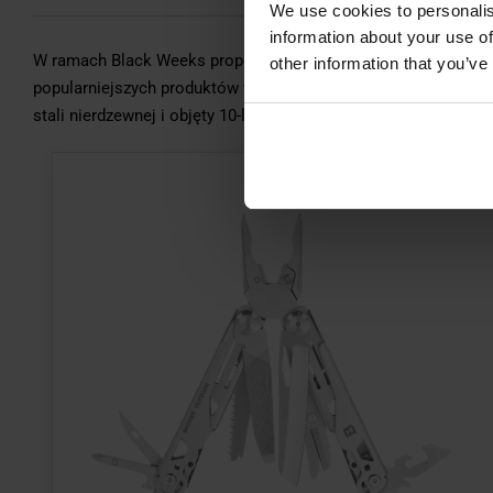
We use cookies to personalis
information about your use of
W ramach Black Weeks proponujemy również multitool Badger O
other information that you’ve
popularniejszych produktów w naszym sklepie. Wyposażony jes
stali nierdzewnej i objęty 10-letnią gwarancją.