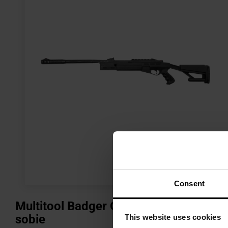
Consent
Multitool Badger Outdoor Solid – narz
sobie
This website uses cookies