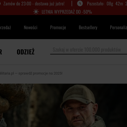
|
Zamów do 23:00 - dostawa już jutro!
08
g
42
m
LETNIA WYPRZEDAŻ DO -50%
przedaż
Nowości
Promocje
Bestsellery
Personali
R
ODZIEŻ
litaria.pl — sprawdź promocje na 2025!