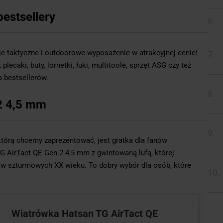
bestsellery
je taktyczne i outdoorowe wyposażenie w atrakcyjnej cenie!
ecaki, buty, lornetki, łuki, multitoole, sprzęt ASG czy też
a bestsellerów.
2 4,5 mm
tórą chcemy zaprezentować, jest gratka dla fanów
G AirTact QE Gen.2 4,5 mm z gwintowaną lufą, której
ków szturmowych XX wieku. To dobry wybór dla osób, które
Wiatrówka Hatsan TG AirTact QE