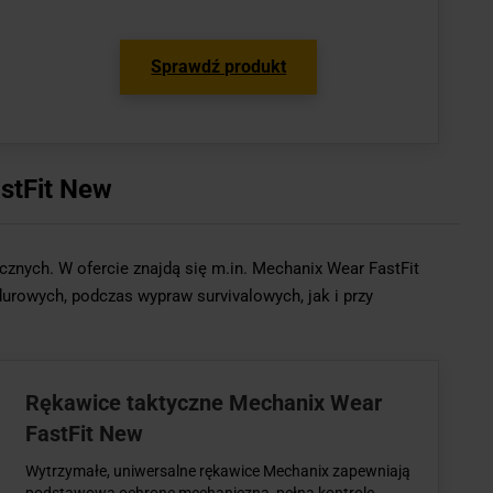
Sprawdź produkt
stFit New
znych. W ofercie znajdą się m.in. Mechanix Wear FastFit
rowych, podczas wypraw survivalowych, jak i przy
Rękawice taktyczne Mechanix Wear
FastFit New
Wytrzymałe, uniwersalne rękawice Mechanix zapewniają
podstawową ochronę mechaniczną, pełną kontrolę