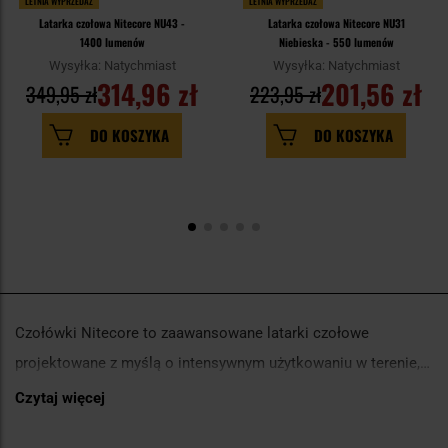
LETNIA WYPRZEDAŻ
LETNIA WYPRZEDAŻ
Latarka czołowa Nitecore NU43 -
Latarka czołowa Nitecore NU31
1400 lumenów
Niebieska - 550 lumenów
Wysyłka: Natychmiast
Wysyłka: Natychmiast
314,96 zł
201,56 zł
349,95 zł
223,95 zł
DO KOSZYKA
DO KOSZYKA
Czołówki Nitecore to zaawansowane latarki czołowe
projektowane z myślą o intensywnym użytkowaniu w terenie,
podczas pracy i aktywności outdoorowych. Wyróżniają się
Czytaj więcej
W wielu modelach zastosowano diody o dużej wydajności,
wysoką mocą światła, rozbudowanymi trybami świecenia oraz
zapewniające strumień światła liczony w setkach, a nawet