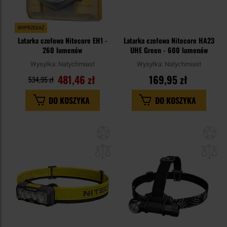
WYPRZEDAŻ
Latarka czołowa Nitecore EH1 -
Latarka czołowa Nitecore HA23
260 lumenów
UHE Green - 600 lumenów
Wysyłka:
Natychmiast
Wysyłka:
Natychmiast
481,46 zł
169,95 zł
534,95 zł
DO KOSZYKA
DO KOSZYKA
Dodaj
Do
do
do
schowka
sc