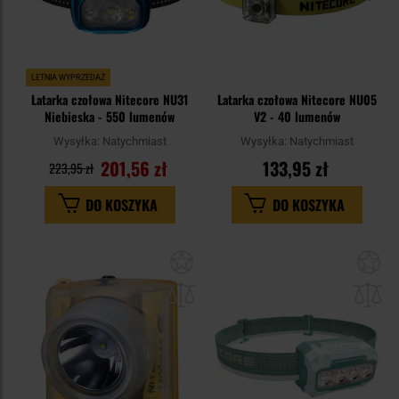
LETNIA WYPRZEDAŻ
Latarka czołowa Nitecore NU31
Latarka czołowa Nitecore NU05
Niebieska - 550 lumenów
V2 - 40 lumenów
Wysyłka:
Natychmiast
Wysyłka:
Natychmiast
201,56 zł
133,95 zł
223,95 zł
DO KOSZYKA
DO KOSZYKA
Dodaj
Do
do
do
schowka
sc