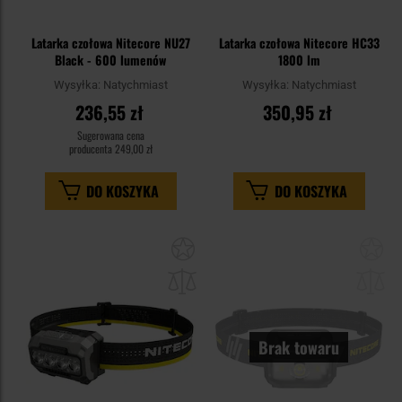
Latarka czołowa Nitecore NU27
Latarka czołowa Nitecore HC33
Black - 600 lumenów
1800 lm
Wysyłka:
Natychmiast
Wysyłka:
Natychmiast
236,55 zł
350,95 zł
Sugerowana cena
producenta
249,00 zł
DO KOSZYKA
DO KOSZYKA
Dodaj
Do
do
do
schowka
sc
Brak towaru