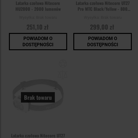
Latarka czołowa Nitecore
Latarka czołowa Nitecore UT27
HU2000 - 2000 lumenów
Pro MTC Black/Yellow - 800
lumenów
Wysyłka:
Brak towaru
Wysyłka:
Brak towaru
251,10 zł
299,00 zł
POWIADOM O
POWIADOM O
DOSTĘPNOŚCI
DOSTĘPNOŚCI
Dodaj
do
schowka
Brak towaru
Latarka czołowa Nitecore UT27