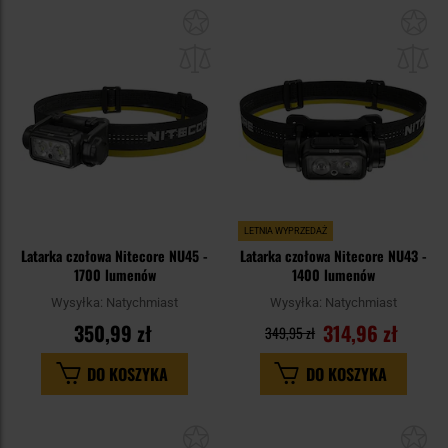
Dodaj
Do
do
do
schowka
sc
LETNIA WYPRZEDAŻ
Latarka czołowa Nitecore NU45 -
Latarka czołowa Nitecore NU43 -
1700 lumenów
1400 lumenów
Wysyłka:
Natychmiast
Wysyłka:
Natychmiast
350,99 zł
314,96 zł
349,95 zł
DO KOSZYKA
DO KOSZYKA
Dodaj
Do