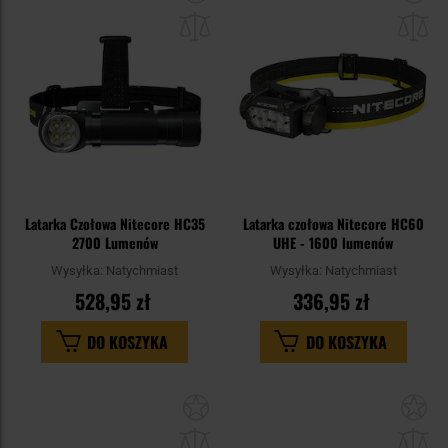
do
do
schowka
sc
Latarka Czołowa Nitecore HC35
Latarka czołowa Nitecore HC60
2700 Lumenów
UHE - 1600 lumenów
Wysyłka:
Natychmiast
Wysyłka:
Natychmiast
528,95 zł
336,95 zł
DO KOSZYKA
DO KOSZYKA
Dodaj
Do
do
do
schowka
sc