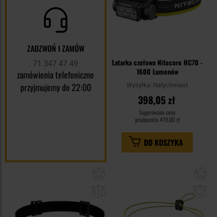
ZADZWOŃ I ZAMÓW
Latarka czołowa Nitecore HC70 -
71 347 47 49
1600 Lumenów
zamówienia telefoniczne
przyjmujemy do 22:00
Wysyłka:
Natychmiast
398,05 zł
Sugerowana cena
producenta
419,00 zł
DO KOSZYKA
Dodaj
Do
do
do
schowka
sc