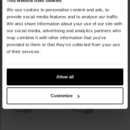
This website uses cookies
KOŃCÓWKA SERII
KOŃCÓWKA SERII
We use cookies to personalise content and ads, to
Latarka czołowa Nitecore NU25 -
Latarka czołowa Nitecore UT27 -
provide social media features and to analyse our traffic.
400 lumenów
800 lumenów
We also share information about your use of our site with
Wysyłka:
Brak towaru
Wysyłka:
Brak towaru
our social media, advertising and analytics partners who
223,95 zł
296,95 zł
may combine it with other information that you’ve
provided to them or that they’ve collected from your use
POWIADOM O
POWIADOM O
of their services.
DOSTĘPNOŚCI
DOSTĘPNOŚCI
Dodaj
Do
do
do
Allow all
schowka
sc
Customize
Brak towaru
Brak towaru