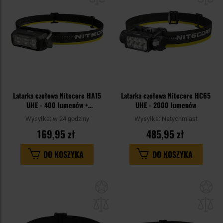
Latarka czołowa Nitecore HA15
Latarka czołowa Nitecore HC65
UHE - 400 lumenów +
UHE - 2000 lumenów
akumulator NL1411R
Wysyłka:
w 24 godziny
Wysyłka:
Natychmiast
169,95 zł
485,95 zł
DO KOSZYKA
DO KOSZYKA
Dodaj
Do
do
do
schowka
sc