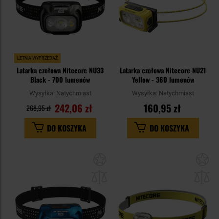
LETNIA WYPRZEDAŻ
Latarka czołowa Nitecore NU33
Latarka czołowa Nitecore NU21
Black - 700 lumenów
Yellow - 360 lumenów
Wysyłka:
Natychmiast
Wysyłka:
Natychmiast
242,06 zł
160,95 zł
268,95 zł
DO KOSZYKA
DO KOSZYKA
Dodaj
Do
do
do
schowka
sc