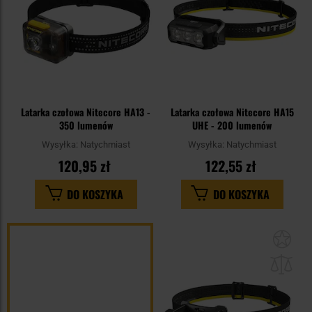
Latarka czołowa Nitecore HA13 -
Latarka czołowa Nitecore HA15
350 lumenów
UHE - 200 lumenów
Wysyłka:
Natychmiast
Wysyłka:
Natychmiast
120,95 zł
122,55 zł
DO KOSZYKA
DO KOSZYKA
Dod
do
sc