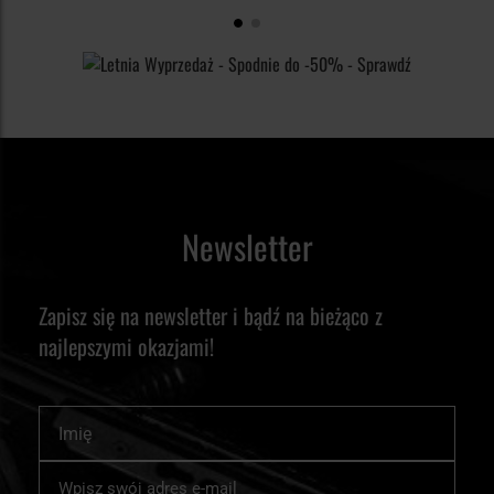
czy bezpośrednio do głowy.
bardziej wymagającym terenie lub podczas długich wypraw.
zależności od sytuacji. Sprawdzając ofertę czołówek Wuben w
Militaria.pl, możesz dobrać model dopasowany do własnych
potrzeb – od codziennego użytku, po intensywne działania w
terenie.
Newsletter
Zapisz się na newsletter i bądź na bieżąco z
najlepszymi okazjami!
Imię
Subskrybuj