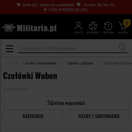
Zamów dziś - dostawa już w poniedziałek
04
g
56
m
09
s
LETNIA WYPRZEDAŻ DO -50%
0
KONTO
SCHOWEK
HISTORIA
KOSZYK
Outdoor
Latarki i oświetlenie
Latarki czołowe
Czołówki Wuben
Czołówki Wuben
9 produktów
Letnia wyprzedaż
KATEGORIE
FILTRY I SORTOWANIE