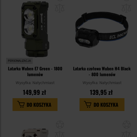
do
do
schowka
sc
PERSONALIZACJA
Latarka Wuben E7 Green - 1800
Latarka czołowa Wuben H4 Black
lumenów
- 800 lumenów
Wysyłka:
Natychmiast
Wysyłka:
Natychmiast
149,99 zł
139,95 zł
DO KOSZYKA
DO KOSZYKA
Dodaj
Do
do
do
schowka
sc