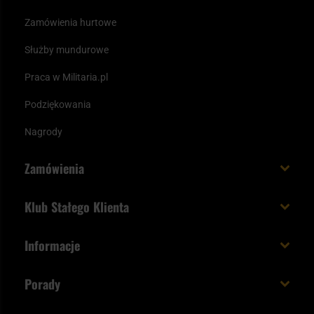
Zamówienia hurtowe
Służby mundurowe
Praca w Militaria.pl
Podziękowania
Nagrody
Zamówienia
Koszt i czas dostawy
Klub Stałego Klienta
Zamów do 23:00 - dostawa jutro!
Co zyskujesz z kontem KSK
Informacje
Paczka w weekend
Jak wykorzystać punkty KSK
Regulamin
Status zamówienia
Porady
Unboxing Militaria.pl
Cookies
Sposoby płatności
Polecane śpiwory na wiosnę