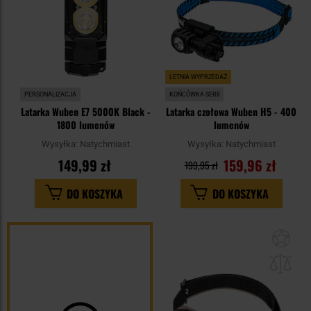
LETNIA WYPRZEDAŻ
PERSONALIZACJA
KOŃCÓWKA SERII
Latarka Wuben E7 5000K Black -
Latarka czołowa Wuben H5 - 400
1800 lumenów
lumenów
Wysyłka:
Natychmiast
Wysyłka:
Natychmiast
149,99 zł
159,96 zł
199,95 zł
DO KOSZYKA
DO KOSZYKA
Dod
do
sc