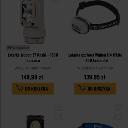
PERSONALIZACJA
Latarka Wuben E7 Khaki - 1800
Latarka czołowa Wuben H4 White
lumenów
- 800 lumenów
Wysyłka:
Natychmiast
Wysyłka:
Natychmiast
149,99 zł
139,95 zł
DO KOSZYKA
DO KOSZYKA
Dodaj
Do
do
do
schowka
sc