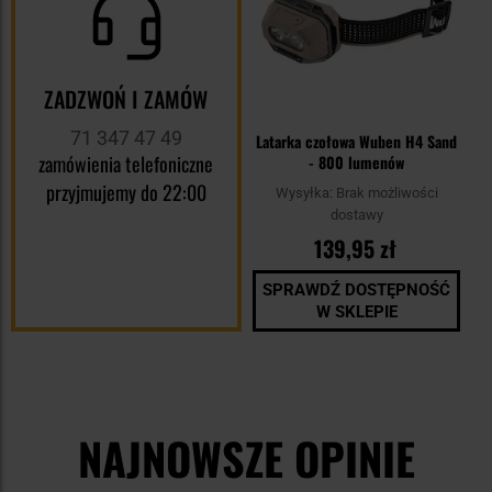
ZADZWOŃ I ZAMÓW
71 347 47 49
Latarka czołowa Wuben H4 Sand
zamówienia telefoniczne
- 800 lumenów
przyjmujemy do 22:00
Wysyłka:
Brak możliwości
dostawy
139,95 zł
SPRAWDŹ DOSTĘPNOŚĆ
W SKLEPIE
NAJNOWSZE OPINIE