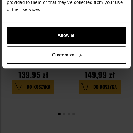
provided to them or that they’ve collected from your use
of their services.
Allow all
PERSONALIZACJA
Latarka czołowa Wuben H4 Black -
Latarka Wuben E7 6500K Black -
Customize
800 lumenów
1800 lumenów
Wysyłka: Natychmiast
Wysyłka: Natychmiast
139,95 zł
149,99 zł
DO KOSZYKA
DO KOSZYKA