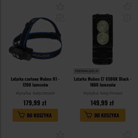
Dodaj
Do
do
do
schowka
sc
PERSONALIZACJA
Latarka czołowa Wuben H1 -
Latarka Wuben E7 6500K Black -
1200 lumenów
1800 lumenów
Wysyłka:
Natychmiast
Wysyłka:
Natychmiast
179,99 zł
149,99 zł
DO KOSZYKA
DO KOSZYKA
Dodaj
Do