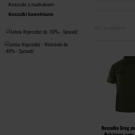
Koszulki z nadrukiem
Koszulki bawełniane
691 produktów
Koszulka Greg p
Polskiego wzór