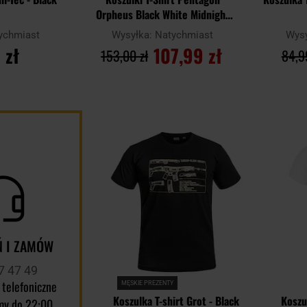
Orpheus Black White Midnight
Blue – 3 szt.
ychmiast
Wysyłka:
Natychmiast
Wys
 zł
107,99 zł
153,00 zł
84,9
YKA
DO KOSZYKA
D
Dodaj
Porównaj
Porównaj
do
schowka
 I ZAMÓW
7 47 49
 telefoniczne
MĘSKIE PREZENTY
Koszulka T-shirt Grot - Black
Koszul
my do 22:00