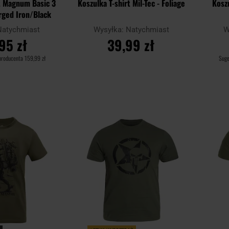
rt Magnum Basic 3
Koszulka T-shirt Mil-Tec - Foliage
Koszu
orged Iron/Black
Natychmiast
Wysyłka:
Natychmiast
W
95 zł
39,99 zł
producenta
159,99 zł
Sug
SZYKA
DO KOSZYKA
Dodaj
Dodaj
Porównaj
Porówn
do
do
schowka
schowka