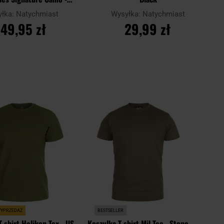
Organic Beige
yłka:
Natychmiast
Wysyłka:
Natychmiast
149,95 zł
29,99 zł
O KOSZYKA
DO KOSZYKA
Dodaj
Dodaj
Porównaj
do
do
schowka
schowk
WYPRZEDAŻ
BESTSELLER
T-shirt Helikon-Tex - US
Koszulka T-shirt Mil-Tec - Stone