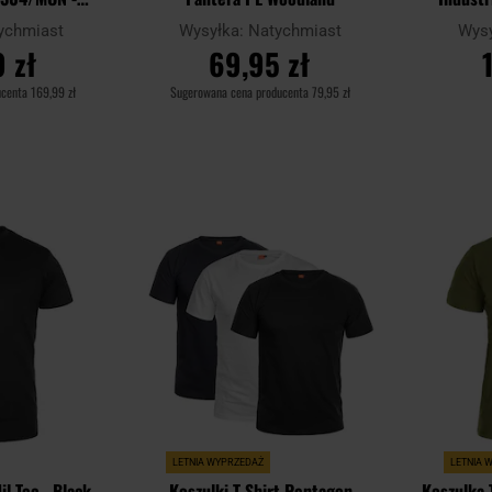
Pantera PL
ychmiast
Wysyłka:
Natychmiast
Wys
nd
 zł
69,95 zł
ucenta
169,99 zł
Sugerowana cena producenta
79,95 zł
YKA
DO KOSZYKA
D
Dodaj
Dodaj
Porównaj
Porównaj
do
do
schowka
schowka
LETNIA WYPRZEDAŻ
LETNIA 
il-Tec - Black
Koszulki T-Shirt Pentagon
Koszulka 