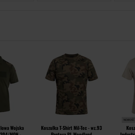
Dodaj
Dodaj
do
do
schowka
schowka
NOWOŚĆ
olowa Wojska
Koszulka T-Shirt Mil-Tec - wz.93
Kosz
 304/MON -
Pantera PL Woodland
Industr