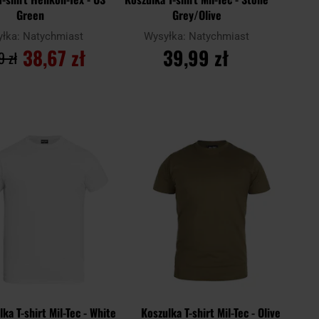
Green
Grey/Olive
yłka:
Natychmiast
Wysyłka:
Natychmiast
38,67 zł
39,99 zł
9 zł
O KOSZYKA
DO KOSZYKA
Dodaj
Doda
Porównaj
do
do
schowka
scho
ka T-shirt Mil-Tec - White
Koszulka T-shirt Mil-Tec - Olive