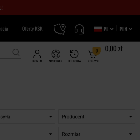
o!
zacja
Oferty KSK
PL
PLN
0,00 zł
0
KONTO
SCHOWEK
HISTORIA
KOSZYK
syłki
Producent
Rozmiar