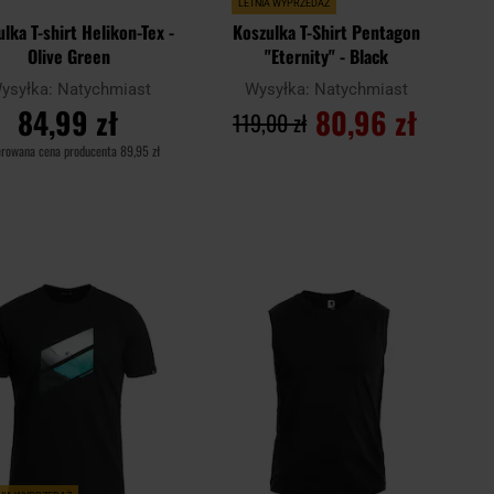
LETNIA WYPRZEDAŻ
lka T-shirt Helikon-Tex -
Koszulka T-Shirt Pentagon
Olive Green
"Eternity" - Black
ysyłka:
Natychmiast
Wysyłka:
Natychmiast
84,99 zł
80,96 zł
119,00 zł
erowana cena producenta
89,95 zł
DO KOSZYKA
DO KOSZYKA
Dodaj
Doda
aj
Porównaj
do
do
schowka
scho