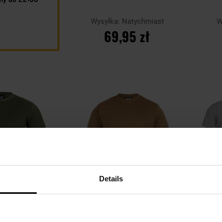
Wysyłka:
Natychmiast
W
69,95 zł
DO KOSZYKA
Dodaj
Dodaj
Porównaj
Porówn
do
do
schowka
schowka
Details
rt Texar - Olive
Koszulka T-shirt Mil-Tec - Coyote
Kos