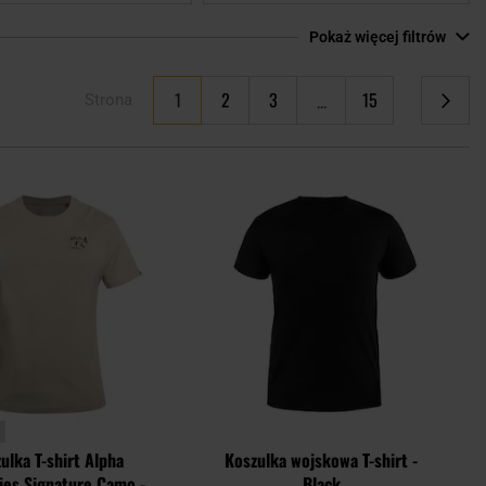
Pokaż więcej filtrów
Aktualnie czytasz stronę
1
2
3
15
Strona
Strona
Strona
Strona
Strona
Następne
Dodaj
Doda
do
do
schowka
scho
ulka T-shirt Alpha
Koszulka wojskowa T-shirt -
ies Signature Camo -
Black