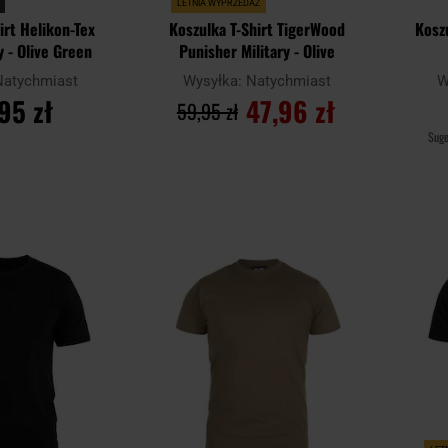
LETNIA WYPRZEDAŻ
irt Helikon-Tex
Koszulka T-Shirt TigerWood
Koszu
y - Olive Green
Punisher Military - Olive
Natychmiast
Wysyłka:
Natychmiast
W
95 zł
47,96 zł
59,95 zł
Sug
SZYKA
DO KOSZYKA
Dodaj
Dodaj
Porównaj
Porówn
do
do
schowka
schowka