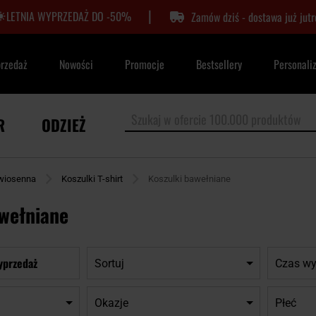
|
LETNIA WYPRZEDAŻ DO -50%
Zamów dziś - dostawa już jutr
przedaż
Nowości
Promocje
Bestsellery
Personali
R
ODZIEŻ
wiosenna
Koszulki T-shirt
Koszulki bawełniane
awełniane
yprzedaż
Sortuj
Czas wy
Okazje
Płeć