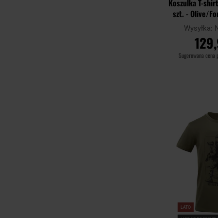
Koszulka T-shi
szt. - Olive/F
Wysyłka:
129,
Sugerowana cena 
DO KO
Porównaj
LATO