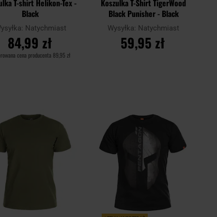
lka T-shirt Helikon-Tex -
Koszulka T-Shirt TigerWood
Black
Black Punisher - Black
ysyłka:
Natychmiast
Wysyłka:
Natychmiast
84,99 zł
59,95 zł
erowana cena producenta
89,95 zł
DO KOSZYKA
DO KOSZYKA
Dodaj
Doda
aj
Porównaj
do
do
schowka
scho