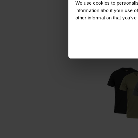
We use cookies to personalis
information about your use of
Wysyłka:
49,
other information that you’ve
DO KO
Porównaj