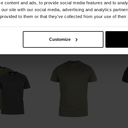
Or
e content and ads, to provide social media features and to analy
 our site with our social media, advertising and analytics partn
Natychmiast
Wysyłka:
Natychmiast
W
00 zł
39,99 zł
 provided to them or that they’ve collected from your use of their
Suge
SZYKA
DO KOSZYKA
Customize
Dodaj
Dodaj
Porównaj
Porówn
do
do
schowka
schowka