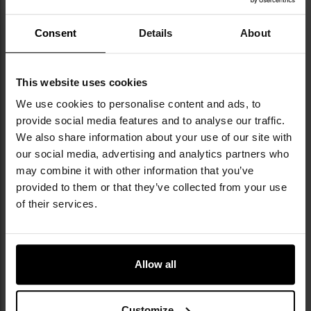
NAJNOWSZE OPINIE
Consent
Details
About
Latarka Maglite Mini LED 2xAAA Black - 100
This website uses cookies
lumenów
We use cookies to personalise content and ads, to
169,99 zł
provide social media features and to analyse our traffic.
We also share information about your use of our site with
our social media, advertising and analytics partners who
may combine it with other information that you’ve
provided to them or that they’ve collected from your use
of their services.
Allow all
Customize