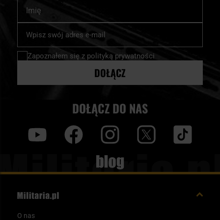
Imię
Subskrybuj
nasz
newsletter:
Zapoznałem się z
polityką prywatności
DOŁĄCZ
DOŁĄCZ DO NAS
y
f
i
t
tt
Blog
O nas