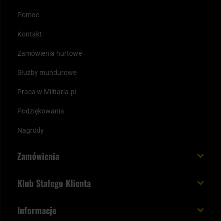
Pomoc
Kontakt
Zamówienia hurtowe
Służby mundurowe
Praca w Militaria.pl
Podziękowania
Nagrody
Zamówienia
Koszt i czas dostawy
Klub Stałego Klienta
Zamów do 23:00 - dostawa jutro!
Co zyskujesz z kontem KSK
Informacje
Paczka w weekend