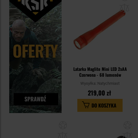
do
sc
Latarka Maglite Mini LED 2xAA
Czerwona - 68 lumenów
Wysyłka:
Natychmiast
219,00 zł
DO KOSZYKA
Dodaj
Do
do
do
schowka
sc