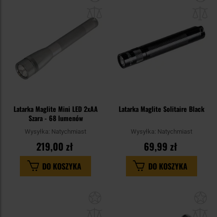
do
do
schowka
sc
Latarka Maglite Mini LED 2xAA
Latarka Maglite Solitaire Black
Szara - 68 lumenów
Wysyłka:
Natychmiast
Wysyłka:
Natychmiast
219,00 zł
69,99 zł
DO KOSZYKA
DO KOSZYKA
Dodaj
Do
do
do