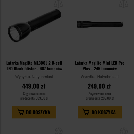
schowka
sc
Latarka Maglite ML300L 2 D-cell
Latarka Maglite Mini LED Pro
LED Black blister - 487 lumenów
Plus - 245 lumenów
Wysyłka:
Natychmiast
Wysyłka:
Natychmiast
449,00 zł
249,00 zł
Sugerowana cena
Sugerowana cena
producenta
509,00 zł
producenta
299,00 zł
DO KOSZYKA
DO KOSZYKA
Dodaj
Do