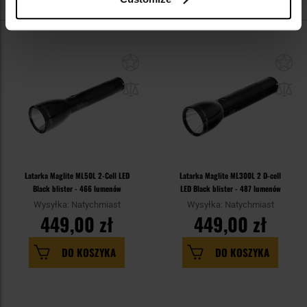
NA CZASIE
Latarka Maglite ML50L 2-Cell LED
Latarka Maglite ML300L 2 D-cell
Black blister - 466 lumenów
LED Black blister - 487 lumenów
Wysyłka: Natychmiast
Wysyłka: Natychmiast
449,00 zł
449,00 zł
DO KOSZYKA
DO KOSZYKA