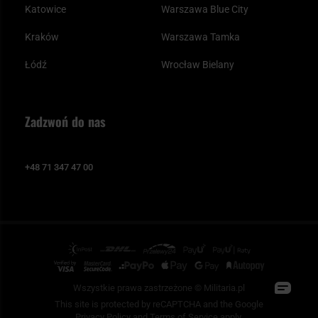
Katowice
Warszawa Blue City
Kraków
Warszawa Tamka
Łódź
Wrocław Bielany
Zadzwoń do nas
+48 71 347 47 00
Wszystkie prawa zastrzeżone © Militaria.pl
This site is protected by reCAPTCHA and the Google
Privacy Policy
and
Terms of Service
apply.