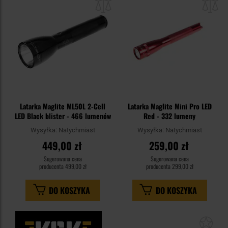
schowka
sc
Latarka Maglite ML50L 2-Cell
Latarka Maglite Mini Pro LED
LED Black blister - 466 lumenów
Red - 332 lumeny
Wysyłka:
Natychmiast
Wysyłka:
Natychmiast
449,00 zł
259,00 zł
Sugerowana cena
Sugerowana cena
producenta
499,00 zł
producenta
299,00 zł
DO KOSZYKA
DO KOSZYKA
Dod