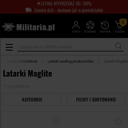
LETNIA WYPRZEDAŻ DO -50%
Zamów dziś - dostawa już w poniedziałek
0
KONTO
SCHOWEK
HISTORIA
KOSZYK
Latarki i oświetlenie
Latarki według producentów
Latarki Maglite
Latarki Maglite
11 produktów
KATEGORIE
FILTRY I SORTOWANIE
Dodaj
Do
do
do