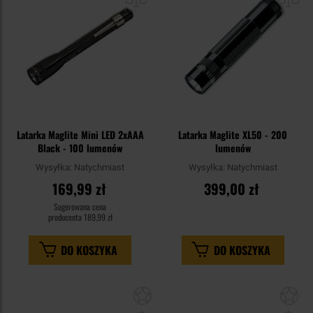
schowka
sc
Latarka Maglite Mini LED 2xAAA
Latarka Maglite XL50 - 200
Black - 100 lumenów
lumenów
Wysyłka:
Natychmiast
Wysyłka:
Natychmiast
169,99 zł
399,00 zł
Sugerowana cena
producenta
189,99 zł
DO KOSZYKA
DO KOSZYKA
Dodaj
Do
do
do