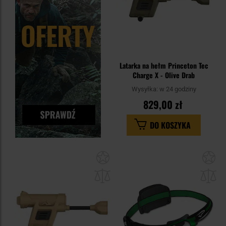
Latarka na hełm Princeton Tec
Charge X - Olive Drab
Wysyłka:
w 24 godziny
829,00 zł
DO KOSZYKA
Dodaj
Do
do
do
schowka
sc