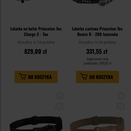
Latarka na hełm Princeton Tec
Latarka czołowa Princeton Tec
Charge X - Tan
Remix R - 200 lumenów
Wysyłka:
w 24 godziny
Wysyłka:
w 24 godziny
829,00 zł
331,55 zł
Sugerowana cena
producenta
349,00 zł
DO KOSZYKA
DO KOSZYKA
Dodaj
Do
do
do
schowka
sc