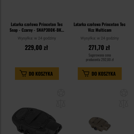
Latarka czołowa Princeton Tec
Latarka czołowa Princeton Tec
Snap - Czarny - SNAP300K-BK -
Vizz Multicam
300 lumenów
Wysyłka:
w 24 godziny
Wysyłka:
w 24 godziny
229,00 zł
271,70 zł
Sugerowana cena
producenta
292,00 zł
DO KOSZYKA
DO KOSZYKA
Dodaj
Do
do
do
schowka
sc