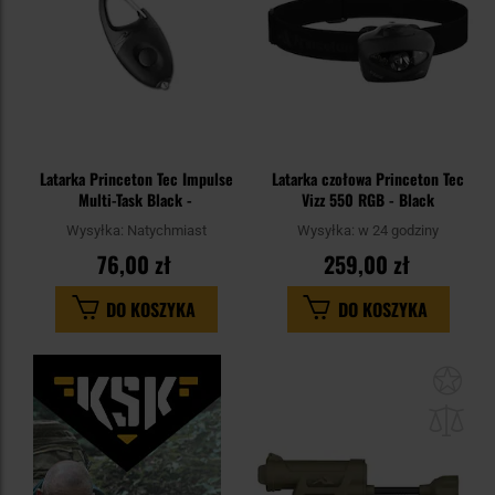
Latarka Princeton Tec Impulse
Latarka czołowa Princeton Tec
Multi-Task Black -
Vizz 550 RGB - Black
Wysyłka:
Natychmiast
Wysyłka:
w 24 godziny
76,00 zł
259,00 zł
DO KOSZYKA
DO KOSZYKA
Dod
do
sc