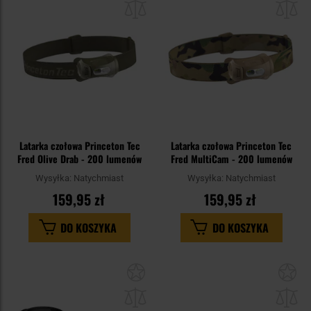
schowka
sc
Latarka czołowa Princeton Tec
Latarka czołowa Princeton Tec
Fred Olive Drab - 200 lumenów
Fred MultiCam - 200 lumenów
Wysyłka:
Natychmiast
Wysyłka:
Natychmiast
159,95 zł
159,95 zł
DO KOSZYKA
DO KOSZYKA
Dodaj
Do
do
do
schowka
sc