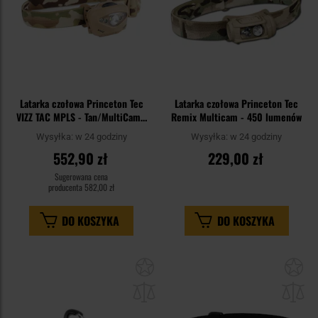
Latarka czołowa Princeton Tec
Latarka czołowa Princeton Tec
VIZZ TAC MPLS - Tan/MultiCam -
Remix Multicam - 450 lumenów
350 lumenów
Wysyłka:
w 24 godziny
Wysyłka:
w 24 godziny
552,90 zł
229,00 zł
Sugerowana cena
producenta
582,00 zł
DO KOSZYKA
DO KOSZYKA
Dodaj
Do
do
do
schowka
sc