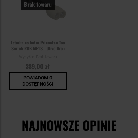
Brak towaru
Latarka na hełm Princeton Tec
Switch RGB MPLS - Olive Drab
Wysyłka:
Brak towaru
389,00 zł
POWIADOM O
DOSTĘPNOŚCI
NAJNOWSZE OPINIE