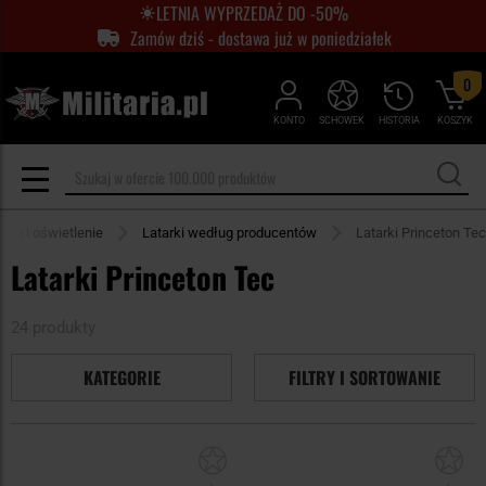
LETNIA WYPRZEDAŻ DO -50%
Zamów dziś - dostawa już w poniedziałek
0
KONTO
SCHOWEK
HISTORIA
KOSZYK
arki i oświetlenie
Latarki według producentów
Latarki Princeton Tec
Latarki Princeton Tec
24 produkty
KATEGORIE
FILTRY I SORTOWANIE
Dodaj
Do
do
do