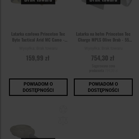
Latarka czołowa Princeton Tec
Latarka na hełm Princeton Tec
Byte Tactical Arid MC Camo -
Charge MPLS Olive Drab - 55
200 lumenów
lumenów
Wysyłka:
Brak towaru
Wysyłka:
Brak towaru
159,99 zł
754,30 zł
Sugerowana cena
producenta
794,00 zł
POWIADOM O
POWIADOM O
DOSTĘPNOŚCI
DOSTĘPNOŚCI
Dodaj
do
schowka