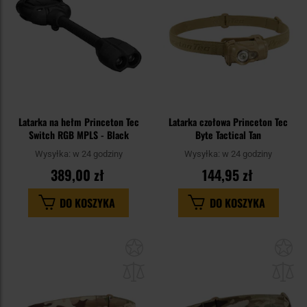
Latarka na hełm Princeton Tec
Latarka czołowa Princeton Tec
Switch RGB MPLS - Black
Byte Tactical Tan
Wysyłka:
w 24 godziny
Wysyłka:
w 24 godziny
389,00 zł
144,95 zł
DO KOSZYKA
DO KOSZYKA
Dodaj
Do
do
do
schowka
sc