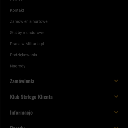
Kontakt
Zamówienia hurtowe
Służby mundurowe
Praca w Militaria.pl
Podziękowania
Nagrody
Zamówienia
Koszt i czas dostawy
Klub Stałego Klienta
Zamów do 23:00 - dostawa jutro!
Co zyskujesz z kontem KSK
Informacje
Paczka w weekend
Jak wykorzystać punkty KSK
Regulamin
Status zamówienia