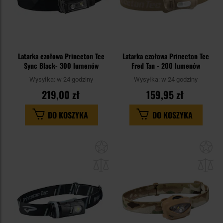
Latarka czołowa Princeton Tec
Latarka czołowa Princeton Tec
Sync Black- 300 lumenów
Fred Tan - 200 lumenów
Wysyłka:
w 24 godziny
Wysyłka:
w 24 godziny
219,00 zł
159,95 zł
DO KOSZYKA
DO KOSZYKA
Dodaj
Do
do
do
schowka
sc