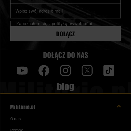
Subskrybuj
nasz
newsletter:
Zapoznałem się z
polityką prywatności
DOŁĄCZ
DOŁĄCZ DO NAS
y
f
i
t
tt
Blog
O nas
Pomoc