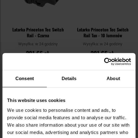
Latarka Princeton Tec Switch
Latarka Princeton Tec Switch
Rail - Czarna
Rail Tan - 10 lumenów
Wysyłka:
w 24 godziny
Wysyłka:
w 24 godziny
291,65 zł
291,65 zł
Sugerowana cena
Sugerowana cena
producenta
307,00 zł
producenta
307,00 zł
Consent
Details
About
DO KOSZYKA
DO KOSZYKA
Dodaj
Do
This website uses cookies
do
do
We use cookies to personalise content and ads, to
schowka
sc
provide social media features and to analyse our traffic.
We also share information about your use of our site with
our social media, advertising and analytics partners who