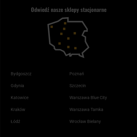
Zwroty
ASG czy wiatrówka - co wybrać?
Odwiedź nasze sklepy stacjonarne
Samoobrona
Kupony i kody rabatowe
Reklamacje i gwarancja
Bushcraft - co to jest i jak zacząć?
Outdoor
Tax Free
Plecak ewakuacyjny preppersa
Odzież
Bydgoszcz
Poznań
Gdynia
Szczecin
Katowice
Warszawa Blue City
Kraków
Warszawa Tamka
Łódź
Wrocław Bielany