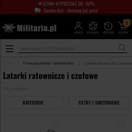
LETNIA WYPRZEDAŻ DO -50%
Zamów dziś - dostawa już jutro!
0
KONTO
SCHOWEK
HISTORIA
KOSZYK
Outdoor
Pierwsza pomoc i ratownictwo
Latarki ratownicze i czołowe
Latarki ratownicze i czołowe
202 produkty
KATEGORIE
FILTRY I SORTOWANIE
Dodaj
Do
do
do