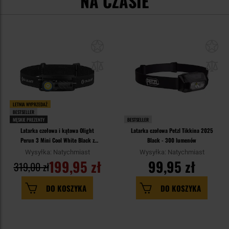
NA CZASIE
LETNIA WYPRZEDAŻ
BESTSELLER
MĘSKIE PREZENTY
BESTSELLER
Latarka czołowa i kątowa Olight
Latarka czołowa Petzl Tikkina 2025
Perun 3 Mini Cool White Black z
Black - 300 lumenów
opaską - 1250 lumenów
Wysyłka: Natychmiast
Wysyłka: Natychmiast
199,95 zł
99,95 zł
319,00 zł
DO KOSZYKA
DO KOSZYKA