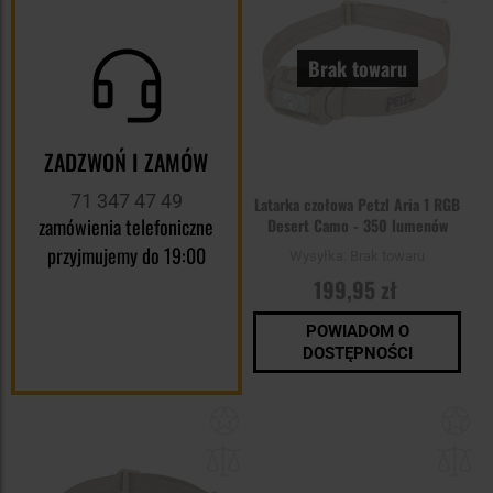
Brak towaru
ZADZWOŃ I ZAMÓW
71 347 47 49
Latarka czołowa Petzl Aria 1 RGB
zamówienia telefoniczne
Desert Camo - 350 lumenów
przyjmujemy do 19:00
Wysyłka:
Brak towaru
199,95 zł
POWIADOM O
DOSTĘPNOŚCI
Dodaj
Do
do
do
schowka
sc