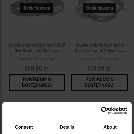
Brak towaru
Brak towaru
Latarka czołowa Petzl Aria 2 RGB
Latarka czołowa Petzl Aria 2
New Black - 450 lumenów
Black/Yellow - 625 lumenów
Wysyłka:
Brak towaru
Wysyłka:
Brak towaru
299,00 zł
279,00 zł
POWIADOM O
POWIADOM O
DOSTĘPNOŚCI
DOSTĘPNOŚCI
Dodaj
do
schowka
Consent
Details
About