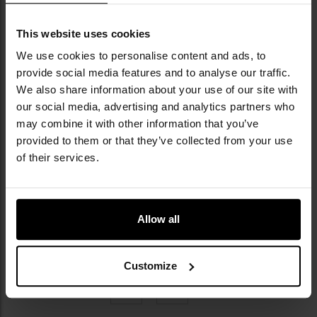
Brak towaru
This website uses cookies
We use cookies to personalise content and ads, to
provide social media features and to analyse our traffic.
We also share information about your use of our site with
Latarka Mactronic Flagger Max
Rescue z funkcją powerbanku -
our social media, advertising and analytics partners who
1800 lumenów
may combine it with other information that you’ve
Wysyłka:
Brak towaru
provided to them or that they’ve collected from your use
399,00 zł
of their services.
Sugerowana cena
producenta
419,00 zł
POWIADOM O
Allow all
DOSTĘPNOŚCI
Customize
z 5
Strona
Poprzednie