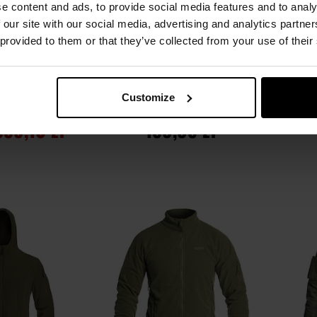
e content and ads, to provide social media features and to analy
 our site with our social media, advertising and analytics partn
 provided to them or that they’ve collected from your use of their
AŻ
n Perseus 2.0 -
Polar damski M-Tac Polartec
Po
live
Lady - Army Olive
Customize
Natychmiast
Wysyłka:
Natychmiast
W
359,10 zł
159,95 zł
SZYKA
DO KOSZYKA
Dodaj
Dodaj
Porównaj
Porówn
do
do
schowka
schowka