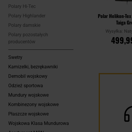
Polary Hi-Tec
Polar Helikon-Tex 
Polary Highlander
Taiga G
Polary damskie
Wysyłka:
Nat
Polary pozostałych
499,9
producentów
Swetry
DO KOSZ
Kamizelki, bezrękawniki
Demobil wojskowy
Porównaj
Odzież sportowa
Mundury wojskowe
Kombinezony wojskowe
Płaszcze wojskowe
Wojskowa Klasa Mundurowa