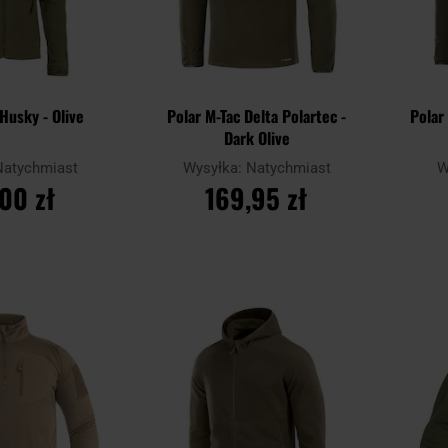
 Husky - Olive
Polar M-Tac Delta Polartec -
Polar
Dark Olive
Natychmiast
Wysyłka:
Natychmiast
W
00 zł
169,95 zł
SZYKA
DO KOSZYKA
Dodaj
Dodaj
Porównaj
Porówn
do
do
schowka
schowka