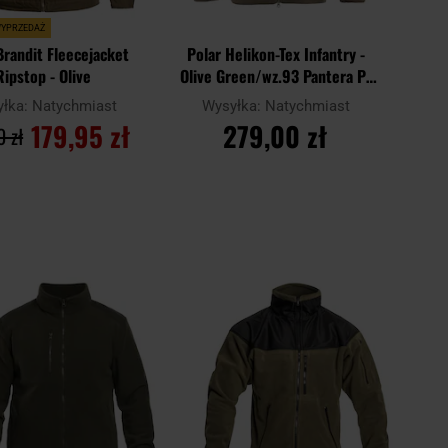
WYPRZEDAŻ
Brandit Fleecejacket
Polar Helikon-Tex Infantry -
Ripstop - Olive
Olive Green/wz.93 Pantera PL
Woodland
yłka:
Natychmiast
Wysyłka:
Natychmiast
179,95 zł
279,00 zł
 zł
O KOSZYKA
DO KOSZYKA
Dodaj
Doda
Porównaj
do
do
schowka
scho