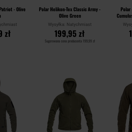
atriot - Olive
Polar Helikon-Tex Classic Army -
Polar
n
Olive Green
Cumulus
ychmiast
Wysyłka:
Natychmiast
Wys
9 zł
199,95 zł
Sugerowana cena producenta
199,99 zł
YKA
DO KOSZYKA
D
Dodaj
Dodaj
Porównaj
Porównaj
do
do
schowka
schowka