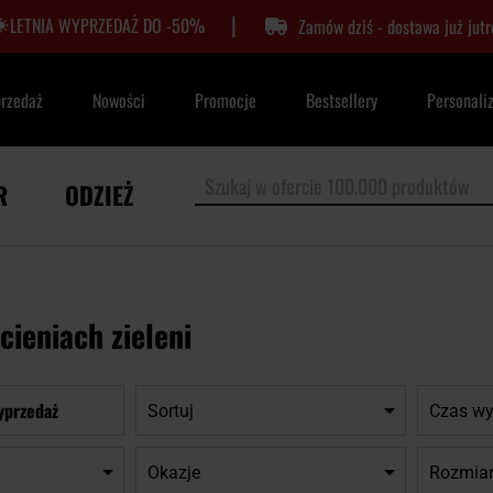
|
LETNIA WYPRZEDAŻ DO -50%
Zamów dziś - dostawa już jutr
przedaż
Nowości
Promocje
Bestsellery
Personali
R
ODZIEŻ
cieniach zieleni
yprzedaż
Sortuj
Czas wy
Okazje
Rozmia