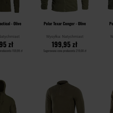
ctical - Olive
Polar Texar Conger - Olive
Po
Natychmiast
Wysyłka:
Natychmiast
W
95 zł
199,95 zł
producenta
159,99 zł
Sugerowana cena producenta
219,00 zł
SZYKA
DO KOSZYKA
Dodaj
Dodaj
Porównaj
Porówn
do
do
schowka
schowka