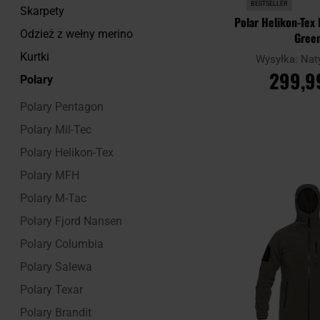
BESTSELLER
Skarpety
Polar Helikon-Tex P
Odzież z wełny merino
Gree
Kurtki
Wysyłka:
Nat
299,9
Polary
Polary Pentagon
DO KOSZ
Polary Mil-Tec
Polary Helikon-Tex
Porównaj
Polary MFH
Polary M-Tac
Polary Fjord Nansen
Polary Columbia
Polary Salewa
Polary Texar
Polary Brandit