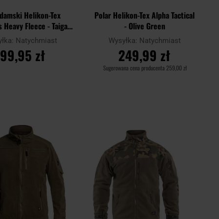
 damski Helikon-Tex
Polar Helikon-Tex Alpha Tactical
 Heavy Fleece - Taiga
- Olive Green
Green
yłka:
Natychmiast
Wysyłka:
Natychmiast
199,95 zł
249,99 zł
Sugerowana cena producenta
259,00 zł
O KOSZYKA
DO KOSZYKA
Dodaj
Dodaj
Porównaj
do
do
schowka
schowk