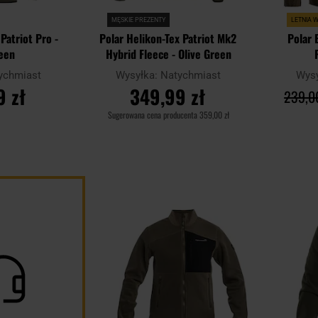
MĘSKIE PREZENTY
LETNIA 
Patriot Pro -
Polar Helikon-Tex Patriot Mk2
Polar 
reen
Hybrid Fleece - Olive Green
ychmiast
Wysyłka:
Natychmiast
Wys
9 zł
349,99 zł
239,00
Sugerowana cena producenta
359,00 zł
YKA
DO KOSZYKA
D
Dodaj
Porównaj
Porównaj
do
schowka