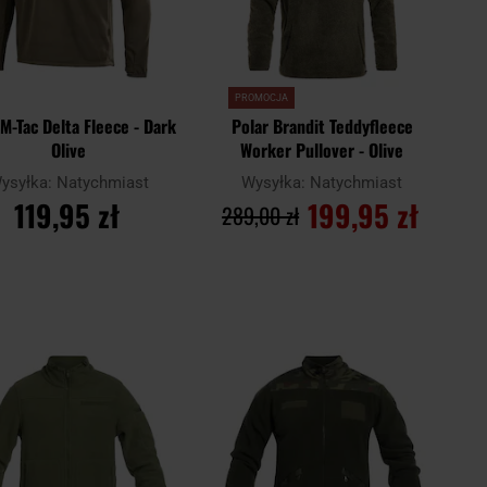
PROMOCJA
 M-Tac Delta Fleece - Dark
Polar Brandit Teddyfleece
Olive
Worker Pullover - Olive
ysyłka:
Natychmiast
Wysyłka:
Natychmiast
119,95 zł
199,95 zł
289,00 zł
DO KOSZYKA
DO KOSZYKA
Dodaj
Doda
aj
Porównaj
do
do
schowka
scho