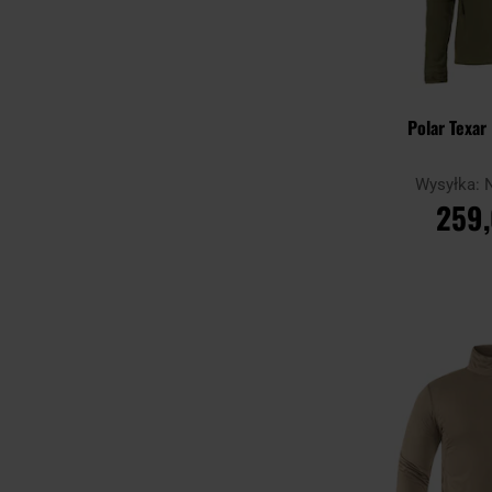
Polar Texar
Wysyłka:
259,
DO KO
Porównaj