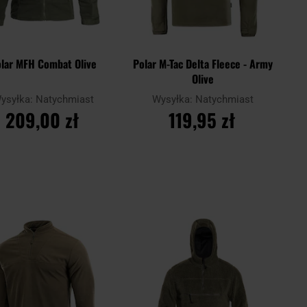
lar MFH Combat Olive
Polar M-Tac Delta Fleece - Army
Olive
ysyłka:
Natychmiast
Wysyłka:
Natychmiast
209,00 zł
119,95 zł
DO KOSZYKA
DO KOSZYKA
Dodaj
Doda
aj
Porównaj
do
do
schowka
scho