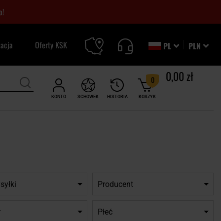
o!
zacja
Oferty KSK
PL
PLN
0,00 zł
0
KONTO
SCHOWEK
HISTORIA
KOSZYK
syłki
Producent
r
Płeć