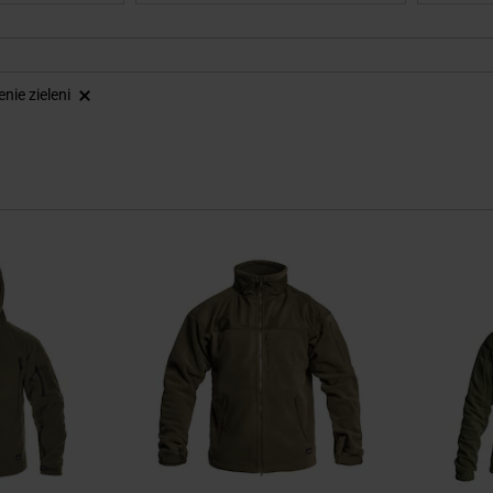
Usuń
nie zieleni
ten
element
Dodaj
Dodaj
do
do
schowka
schowka