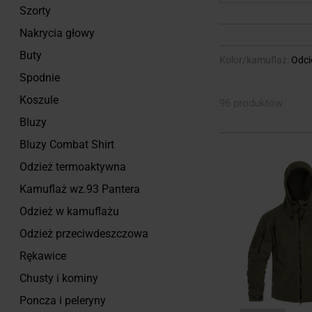
Szorty
Nakrycia głowy
Buty
Kolor/kamuflaż
Odcie
Spodnie
Koszule
96 produktów
Bluzy
Bluzy Combat Shirt
Odzież termoaktywna
Kamuflaż wz.93 Pantera
Odzież w kamuflażu
Odzież przeciwdeszczowa
Rękawice
Chusty i kominy
Poncza i peleryny