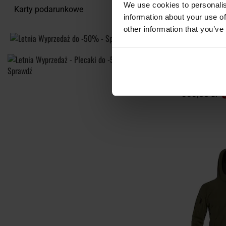
We use cookies to personalis
Karty podarunkowe
information about your use of
other information that you’ve
LETNIA WYPRZED
Polar Pentago
O
Wysyłka:
399,00 zł
DO KO
Porównaj