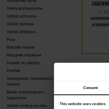
Asortyment MON
ZADZWOŃ
Hełmy profesjonalne
71 34
Odzież ochronna
zamówienia
przyjmuje
Odzież damska
Odzież dziecięca
Pasy
Bokserki męskie
Naszywki wojskowe
Dodatki do odzieży
Portfele
Impregnacja i konserwacja
odzieży
Consent
Maski antysmogowe i
higieniczne
This website uses cookies
Odzież według pór roku