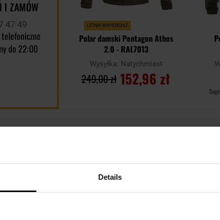
 I ZAMÓW
7 47 49
LETNIA WYPRZEDAŻ
 telefoniczne
Polar damski Pentagon Athos
P
my do 22:00
2.0 - RAL7013
Wysyłka:
Natychmiast
W
152,96 zł
249,00 zł
Suge
DO KOSZYKA
Dodaj
Dodaj
Porównaj
Porówn
do
do
schowka
schowka
Details